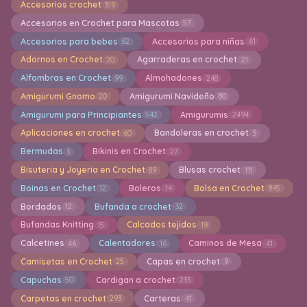
Accesorios crochet
319
Accesorios en Crochet para Mascotas
57
Accesorios para bebes
Accesorios para niñas
62
61
Adornos en Crochet
Agarraderas en crochet
20
21
Alfombras en Crochet
Almohadones
99
248
Amigurumi Gnomo
Amigurumi Navideño
20
80
Amigurumi para Principiantes
Amigurumis
542
2494
Aplicaciones en crochet
Bandoleras en crochet
60
5
Bermudas
Bikinis en Crochet
3
27
Bisuteria y Joyeria en Crochet
Blusas crochet
89
111
Boinas en Crochet
Boleros
Bolsa en Crochet
12
14
845
Bordados
Bufanda a crochet
12
32
Bufandas Knitting
Calcados tejidos
15
19
Calcetines
Calentadores
Caminos de Mesa
46
16
41
Camisetas en Crochet
Capas en crochet
25
9
Capuchas
Cardigan a crochet
50
233
Carpetas en crochet
Carteras
293
41