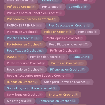
Muñecas de tela
Navidad
Otoño en Cochet
2
112
1
Paños de Cocina
Pantalones
pantuflas
78
9
28
Pañuelos para el Cabello en Crochet
8
Pasadores/Ganchos en Crochet
1
PATRONES PREMIUM
Pies Descalzos en Crochet
449
2
Plantas en Crochet
Polos en Crochet
Pompones
5
1
1
Ponchos a crochet
Porta lapices a crochet
135
2
Portafotos en Crochet
Posa Platos en crochet
2
105
Posa Tazas a Crochet
Puffs en Crochet
132
5
PUNCH
Puntillas de Ganchillo
Punto Cruz
1
16
1
Punto Intarsia a Crochet
Puntos en Crochet
3
125
Reciclando en Crochet
Riñoneras en Crochet
16
12
Ropa y Accesorios para Bebes a Crochet
111
Ruanas en Crochet
Saco para Dormir en Crochet
2
10
Sandalias, zapatillas en crochet
31
Servilletas en Crochet
Shorts en Crochet
6
1
Sin categoría
Sombreros en Crochet
384
62