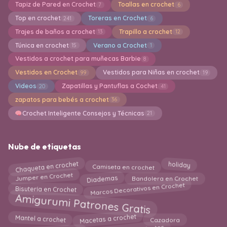
Tapiz de Pared en Crochet
Toallas en crochet
7
6
Top en crochet
Toreras en Crochet
241
6
Trajes de baños a crochet
Trapillo a crochet
13
12
Túnica en crochet
Verano a Crochet
15
1
Vestidos a crochet para muñecas Barbie
8
Vestidos en Crochet
Vestidos para Niñas en crochet
99
19
Videos
Zapatillas y Pantuflas a Cochet
20
41
zapatos para bebés a crochet
36
Crochet Inteligente Consejos y Técnicas
21
Nube de etiquetas
Chaqueta en crochet
Camiseta en crochet
holiday
Jumper en Crochet
Diademas
Bandolera en Crochet
Marcos Decorativos en Crochet
Bisutería en Crochet
Amigurumi Patrones Gratis
Macetas a crochet
Cazadora
Mantel a crochet