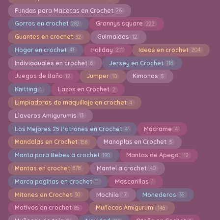
Fundas para Macetas en Crochet
26
Gorros en crochet
Grannys square
282
222
Guantes en crochet
Guirnaldas
32
12
Hogar en crochet
Holiday
Ideas en crochet
41
211
204
Indiviaduales en crochet
Jersey en Crochet
6
118
Juegos de Baño
Jumper
Kimonos
12
10
5
Knitting
Lazos en Crochet
1
2
Limpiadoras de maquillaje en crochet
4
Llaveros Amigurumis
13
Los Mejores 25 Patrones en Crochet
Macrame
4
4
Mandalas en Crochet
Manoplas en Crochet
158
5
Manta para Bebes a crochet
Mantas de Apego
190
112
Mantas en crochet
Mantel a crochet
878
40
Marca paginas en crochet
Mascarillas
11
1
Mitones en Crochet
Mochila
Monederos
30
17
35
Motivos en crochet
Muñecas Amigurumi
85
145