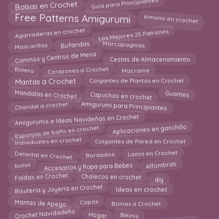
Guía para Principiantes
Bolsas en Crochet
kimono en crochet
Free Patterns Amigurumi
Los Mejores 25 Patrones
Agarraderas en crochet
Bufandas
Marcapaginas
Mascarillas
Caminos y Centros de Mesa
Cestas de Almacenamiento
Corazones a Crochet
Bolero
Macrame
Mantas a Crochet
Colgantes de Plantas en Crochet
Mandalas en Crochet
Capuchas en crochet
Guantes
Chandal a crochet
Amigurumi para Principiantes
Amigurumis e Ideas Navideñas en Crochet
Esponjas de baño en crochet
Aplicaciones en ganchillo
Individuales en crochet
Colgantes de Pared en Crochet
Lazos en Crochet
Delantal en Crochet
Bordados
Accesorios y Ropa para Bebes
Alfombras
bolso
Faldas en Crochet
diy
Chalecos en crochet
Bisuteria y Joyeria en Crochet
Ideas en crochet
Mantas de Apego
Capas
Boinas a Crochet
Crochet Navidadeño
Hogar
Bikinis