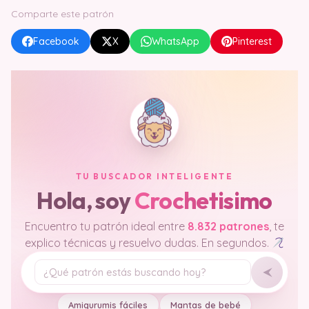
Comparte este patrón
Facebook
X
WhatsApp
Pinterest
TU BUSCADOR INTELIGENTE
Hola, soy
Crochetisimo
Encuentro tu patrón ideal entre
8.832 patrones
, te
explico técnicas y resuelvo dudas. En segundos.
Tu pregunta
Amigurumis fáciles
Mantas de bebé