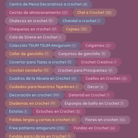
Centro de Mesa Decorativos a crochet
48
Cestas de almacenamiento
Chal a Crochet
123
330
Chalecos en crochet
Chandal a crochet
82
1
Chaquetas en crochet
Cojines
69
102
Cola de Sirena en Crochet
1
Colección TSUM TSUM Amigurumi
Colgantes
17
27
Collar de ganchillo
Conjuntos de ganchillo
17
15
Covertor para Tazas a crochet
Crochet Creativo
33
1
Crochet navideño
Crochet para Principantes
113
41
Cuadros de la Abuela en Crochet
Cuellos en Crochet
49
20
Cuidados para Nuestros Tejedores
Decor
1
4
Decoración en crochet
Delantal en Crochet
344
1
Diademas en crochet
Esponjas de baño en Crochet
49
5
Estolas
Estuches en Crochet
3
32
Faldas largas y cortas a crochet
Flores en crochet
47
156
Free patterns amigurumi
Fundas en Crochet
2195
64
Fundas para Libros en Crochet
3