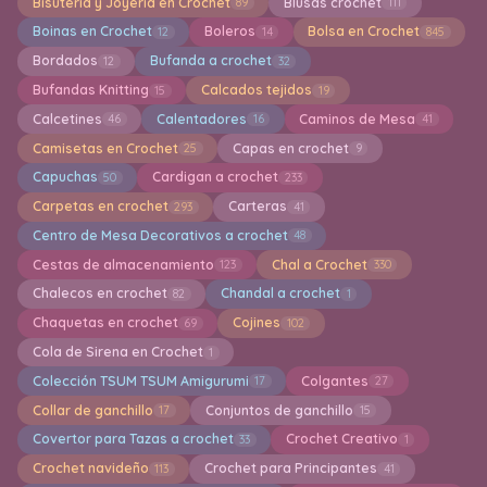
Bisuteria y Joyeria en Crochet
Blusas crochet
89
111
Boinas en Crochet
Boleros
Bolsa en Crochet
12
14
845
Bordados
Bufanda a crochet
12
32
Bufandas Knitting
Calcados tejidos
15
19
Calcetines
Calentadores
Caminos de Mesa
46
16
41
Camisetas en Crochet
Capas en crochet
25
9
Capuchas
Cardigan a crochet
50
233
Carpetas en crochet
Carteras
293
41
Centro de Mesa Decorativos a crochet
48
Cestas de almacenamiento
Chal a Crochet
123
330
Chalecos en crochet
Chandal a crochet
82
1
Chaquetas en crochet
Cojines
69
102
Cola de Sirena en Crochet
1
Colección TSUM TSUM Amigurumi
Colgantes
17
27
Collar de ganchillo
Conjuntos de ganchillo
17
15
Covertor para Tazas a crochet
Crochet Creativo
33
1
Crochet navideño
Crochet para Principantes
113
41