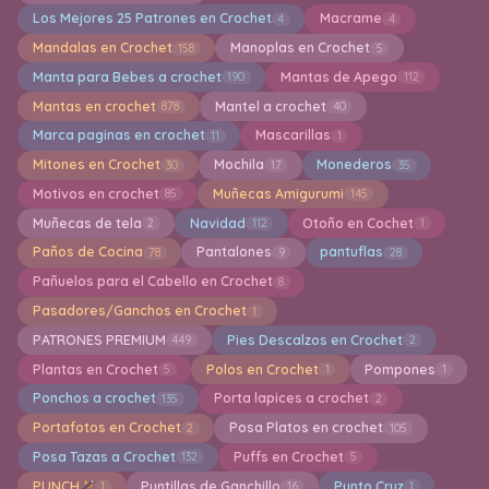
Los Mejores 25 Patrones en Crochet
Macrame
4
4
Mandalas en Crochet
Manoplas en Crochet
158
5
Manta para Bebes a crochet
Mantas de Apego
190
112
Mantas en crochet
Mantel a crochet
878
40
Marca paginas en crochet
Mascarillas
11
1
Mitones en Crochet
Mochila
Monederos
30
17
35
Motivos en crochet
Muñecas Amigurumi
85
145
Muñecas de tela
Navidad
Otoño en Cochet
2
112
1
Paños de Cocina
Pantalones
pantuflas
78
9
28
Pañuelos para el Cabello en Crochet
8
Pasadores/Ganchos en Crochet
1
PATRONES PREMIUM
Pies Descalzos en Crochet
449
2
Plantas en Crochet
Polos en Crochet
Pompones
5
1
1
Ponchos a crochet
Porta lapices a crochet
135
2
Portafotos en Crochet
Posa Platos en crochet
2
105
Posa Tazas a Crochet
Puffs en Crochet
132
5
PUNCH
Puntillas de Ganchillo
Punto Cruz
1
16
1