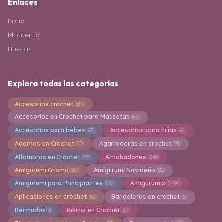
Enlaces
Inicio
Mi cuenta
Buscar
Explora todas las categorías
Accesorios crochet
319
Accesorios en Crochet para Mascotas
57
Accesorios para bebes
Accesorios para niñas
62
61
Adornos en Crochet
Agarraderas en crochet
20
21
Alfombras en Crochet
Almohadones
99
248
Amigurumi Gnomo
Amigurumi Navideño
20
80
Amigurumi para Principiantes
Amigurumis
542
2494
Aplicaciones en crochet
Bandoleras en crochet
60
5
Bermudas
Bikinis en Crochet
3
27