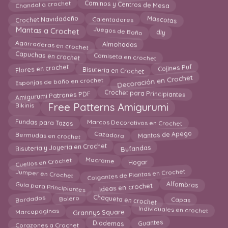
Chandal a crochet
Caminos y Centros de Mesa
Mascotas
Crochet Navidadeño
Calentadores
Juegos de Baño
Mantas a Crochet
diy
Agarraderas en crochet
Almohadas
Capuchas en crochet
Camiseta en crochet
Flores en crochet
Cojines Puf
Bisutería en Crochet
Decoración en Crochet
Esponjas de baño en crochet
Amigurumi Patrones PDF
Crochet para Principiantes
Free Patterns Amigurumi
Bikinis
Marcos Decorativos en Crochet
Fundas para Tazas
Cazadora
Mantas de Apego
Bermudas en crochet
Bufandas
Bisuteria y Joyeria en Crochet
Macrame
Cuellos en Crochet
Hogar
Jumper en Crochet
Colgantes de Plantas en Crochet
Guía para Principiantes
Ideas en crochet
Alfombras
Chaqueta en crochet
Bolero
Capas
Bordados
Marcapaginas
Individuales en crochet
Grannys Square
Guantes
Diademas
Corazones a Crochet