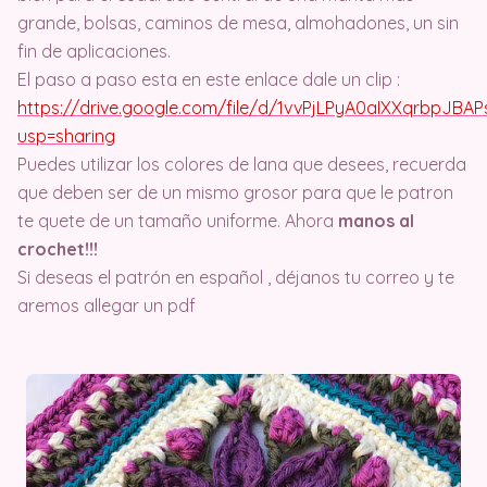
grande, bolsas, caminos de mesa, almohadones, un sin
fin de aplicaciones.
El paso a paso esta en este enlace dale un clip :
https://drive.google.com/file/d/1vvPjLPyA0aIXXqrbpJB
usp=sharing
Puedes utilizar los colores de lana que desees, recuerda
que deben ser de un mismo grosor para que le patron
te quete de un tamaño uniforme. Ahora
manos al
crochet!!!
Si deseas el patrón en español , déjanos tu correo y te
aremos allegar un pdf