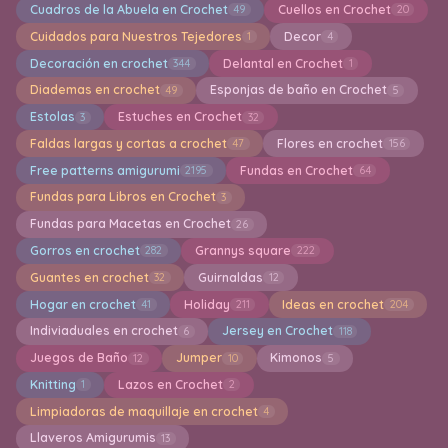
Cuadros de la Abuela en Crochet
Cuellos en Crochet
49
20
Cuidados para Nuestros Tejedores
Decor
1
4
Decoración en crochet
Delantal en Crochet
344
1
Diademas en crochet
Esponjas de baño en Crochet
49
5
Estolas
Estuches en Crochet
3
32
Faldas largas y cortas a crochet
Flores en crochet
47
156
Free patterns amigurumi
Fundas en Crochet
2195
64
Fundas para Libros en Crochet
3
Fundas para Macetas en Crochet
26
Gorros en crochet
Grannys square
282
222
Guantes en crochet
Guirnaldas
32
12
Hogar en crochet
Holiday
Ideas en crochet
41
211
204
Indiviaduales en crochet
Jersey en Crochet
6
118
Juegos de Baño
Jumper
Kimonos
12
10
5
Knitting
Lazos en Crochet
1
2
Limpiadoras de maquillaje en crochet
4
Llaveros Amigurumis
13