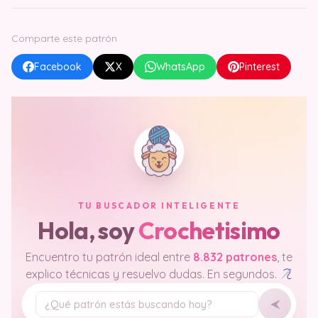
Comparte este patrón
Facebook
X
WhatsApp
Pinterest
TU BUSCADOR INTELIGENTE
Hola, soy
Crochetisimo
Encuentro tu patrón ideal entre
8.832 patrones
, te
explico técnicas y resuelvo dudas. En segundos.
Tu pregunta