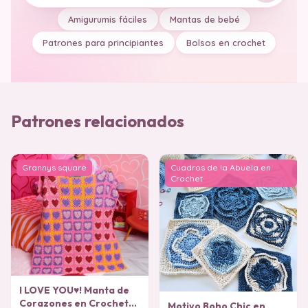
Amigurumis fáciles
Mantas de bebé
Patrones para principiantes
Bolsos en crochet
Patrones relacionados
Grannys square
Cuadros de la Abuela en
Crochet
I LOVE YOU♥️! Manta de
Corazones en Crochet
Motivo Boho Chic en