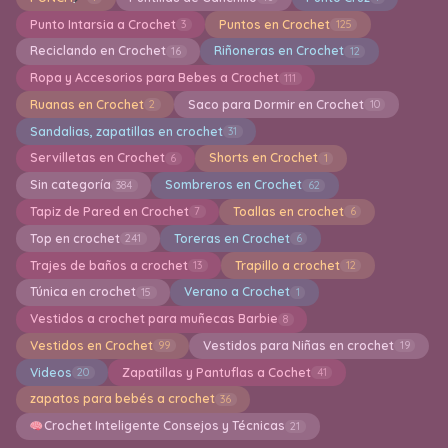
Punto Intarsia a Crochet
Puntos en Crochet
3
125
Reciclando en Crochet
Riñoneras en Crochet
16
12
Ropa y Accesorios para Bebes a Crochet
111
Ruanas en Crochet
Saco para Dormir en Crochet
2
10
Sandalias, zapatillas en crochet
31
Servilletas en Crochet
Shorts en Crochet
6
1
Sin categoría
Sombreros en Crochet
384
62
Tapiz de Pared en Crochet
Toallas en crochet
7
6
Top en crochet
Toreras en Crochet
241
6
Trajes de baños a crochet
Trapillo a crochet
13
12
Túnica en crochet
Verano a Crochet
15
1
Vestidos a crochet para muñecas Barbie
8
Vestidos en Crochet
Vestidos para Niñas en crochet
99
19
Videos
Zapatillas y Pantuflas a Cochet
20
41
zapatos para bebés a crochet
36
Crochet Inteligente Consejos y Técnicas
21