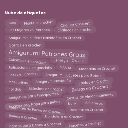
Nube de etiquetas
Chal en Crochet
blog
Mantel a crochet
Chalecos en crochet
Los Mejores 25 Patrones
Amigurumis e Ideas Navideñas en Crochet
Gorros en crochet
Amigurumi Patrones Gratis
Calcetines en crochet
Jersey en Crochet
MANTA
Mandalas en Crochet
Aplicaciones en ganchillo
Amigurumi Juguetes para Bebes
Lazos en Crochet
Faldas en Crochet
Amigurumi Navideño
Mascarillas
Bolsas en Crochet
holiday
Estuches en Crochet
Amigurumi para Principiantes
Cestas de Almacenamiento
Accesorios y Ropa para Bebes
Alfileteros
bolso
Colgantes de Pared en Crochet
Delantal en Crochet
Boinas a Crochet
Bandolera en Crochet
Macetas a crochet
Mantas para Bebes a Crochet