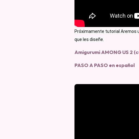
Próximamente tutorial Aremos u
que les diseñe. 
Amigurumi AMONG US 2 (cu
PASO A PASO en español