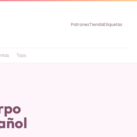
Patrones
Tienda
Etiquetas
ntas
Tops
rpo
añol