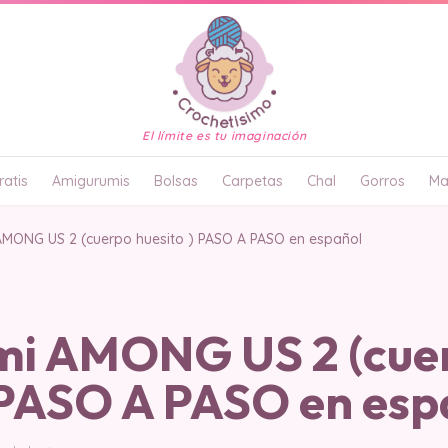
El límite es tu imaginación
atis
Amigurumis
Bolsas
Carpetas
Chal
Gorros
Ma
MONG US 2 (cuerpo huesito ) PASO A PASO en español
i AMONG US 2 (cue
) PASO A PASO en esp