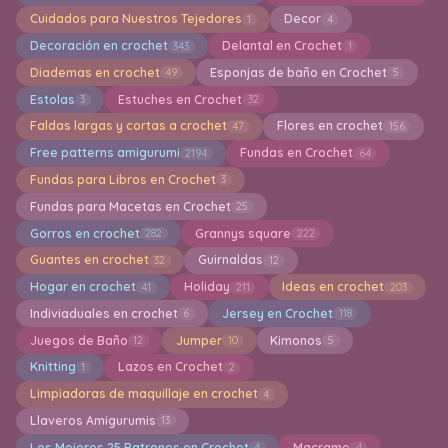
Cuidados para Nuestros Tejedores
Decor
1
4
Decoración en crochet
Delantal en Crochet
343
1
Diademas en crochet
Esponjas de baño en Crochet
49
5
Estolas
Estuches en Crochet
3
32
Faldas largas y cortas a crochet
Flores en crochet
47
156
Free patterns amigurumi
Fundas en Crochet
2194
64
Fundas para Libros en Crochet
3
Fundas para Macetas en Crochet
25
Gorros en crochet
Grannys square
282
222
Guantes en crochet
Guirnaldas
32
12
Hogar en crochet
Holiday
Ideas en crochet
41
211
203
Indiviaduales en crochet
Jersey en Crochet
6
118
Juegos de Baño
Jumper
Kimonos
12
10
5
Knitting
Lazos en Crochet
1
2
Limpiadoras de maquillaje en crochet
4
Llaveros Amigurumis
13
Los Mejores 25 Patrones en Crochet
Macrame
4
4