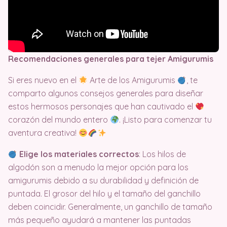
Recomendaciones generales para tejer Amigurumis
Si eres nuevo en el
Arte de los Amigurumis
, te
comparto algunos consejos generales para diseñar
estos hermosos personajes que han cautivado el
corazón del mundo entero
. ¡Listo para comenzar tu
aventura creativa!
Elige los materiales correctos
: Los hilos de
algodón son a menudo la mejor opción para los
amigurumis debido a su durabilidad y definición de
puntada. El grosor del hilo y el tamaño del ganchillo
deben coincidir. Generalmente, un ganchillo de tamaño
más pequeño ayudará a mantener las puntadas