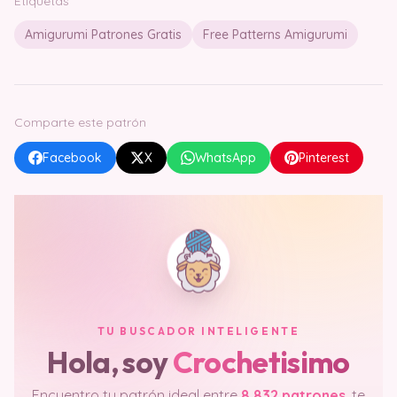
Etiquetas
Amigurumi Patrones Gratis
Free Patterns Amigurumi
Comparte este patrón
Facebook
X
WhatsApp
Pinterest
TU BUSCADOR INTELIGENTE
Hola, soy
Crochetisimo
Encuentro tu patrón ideal entre
8.832 patrones
, te