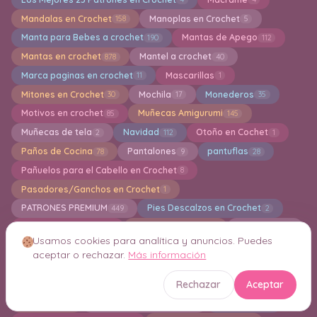
Mandalas en Crochet
Manoplas en Crochet
158
5
Manta para Bebes a crochet
Mantas de Apego
190
112
Mantas en crochet
Mantel a crochet
878
40
Marca paginas en crochet
Mascarillas
11
1
Mitones en Crochet
Mochila
Monederos
30
17
35
Motivos en crochet
Muñecas Amigurumi
85
145
Muñecas de tela
Navidad
Otoño en Cochet
2
112
1
Paños de Cocina
Pantalones
pantuflas
78
9
28
Pañuelos para el Cabello en Crochet
8
Pasadores/Ganchos en Crochet
1
PATRONES PREMIUM
Pies Descalzos en Crochet
449
2
Plantas en Crochet
Polos en Crochet
Pompones
5
1
1
Usamos cookies para analítica y anuncios. Puedes
Ponchos a crochet
Porta lapices a crochet
135
2
aceptar o rechazar.
Más información
Portafotos en Crochet
Posa Platos en crochet
2
105
Rechazar
Aceptar
Posa Tazas a Crochet
Puffs en Crochet
132
5
PUNCH
Puntillas de Ganchillo
Punto Cruz
1
16
1