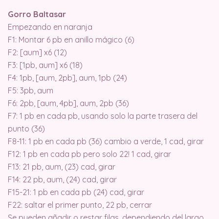
Gorro Baltasar
Empezando en naranja
F1: Montar 6 pb en anillo mágico (6)
F2: [aum] x6 (12)
F3: [1pb, aum] x6 (18)
F4: 1pb, [aum, 2pb], aum, 1pb (24)
F5: 3pb, aum
F6: 2pb, [aum, 4pb], aum, 2pb (36)
F7: 1 pb en cada pb, usando solo la parte trasera del
punto (36)
F8-11: 1 pb en cada pb (36) cambio a verde, 1 cad, girar
F12: 1 pb en cada pb pero solo 22! 1 cad, girar
F13: 21 pb, aum, (23) cad, girar
F14: 22 pb, aum, (24) cad, girar
F15-21: 1 pb en cada pb (24) cad, girar
F22: saltar el primer punto, 22 pb, cerrar
Se pueden añadir o restar filas, dependiendo del largo