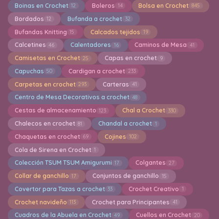
Boinas en Crochet
Boleros
Bolsa en Crochet
12
14
845
Bordados
Bufanda a crochet
12
32
Bufandas Knitting
Calcados tejidos
15
19
Calcetines
Calentadores
Caminos de Mesa
46
16
41
Camisetas en Crochet
Capas en crochet
25
9
Capuchas
Cardigan a crochet
50
233
Carpetas en crochet
Carteras
293
41
Centro de Mesa Decorativos a crochet
48
Cestas de almacenamiento
Chal a Crochet
123
330
Chalecos en crochet
Chandal a crochet
81
1
Chaquetas en crochet
Cojines
69
102
Cola de Sirena en Crochet
1
Colección TSUM TSUM Amigurumi
Colgantes
17
27
Collar de ganchillo
Conjuntos de ganchillo
17
15
Covertor para Tazas a crochet
Crochet Creativo
33
1
Crochet navideño
Crochet para Principantes
113
41
Cuadros de la Abuela en Crochet
Cuellos en Crochet
49
20