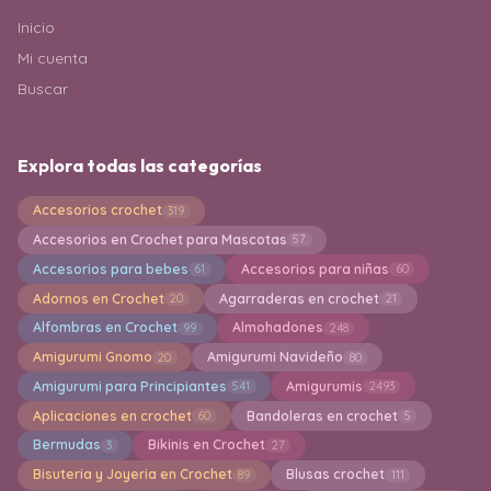
Inicio
Mi cuenta
Buscar
Explora todas las categorías
Accesorios crochet
319
Accesorios en Crochet para Mascotas
57
Accesorios para bebes
Accesorios para niñas
61
60
Adornos en Crochet
Agarraderas en crochet
20
21
Alfombras en Crochet
Almohadones
99
248
Amigurumi Gnomo
Amigurumi Navideño
20
80
Amigurumi para Principiantes
Amigurumis
541
2493
Aplicaciones en crochet
Bandoleras en crochet
60
5
Bermudas
Bikinis en Crochet
3
27
Bisuteria y Joyeria en Crochet
Blusas crochet
89
111