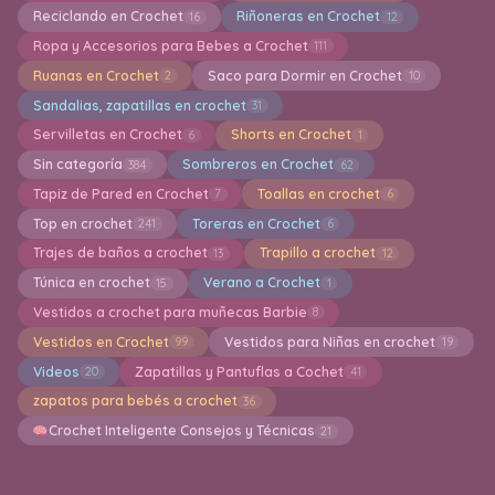
Reciclando en Crochet
Riñoneras en Crochet
16
12
Ropa y Accesorios para Bebes a Crochet
111
Ruanas en Crochet
Saco para Dormir en Crochet
2
10
Sandalias, zapatillas en crochet
31
Servilletas en Crochet
Shorts en Crochet
6
1
Sin categoría
Sombreros en Crochet
384
62
Tapiz de Pared en Crochet
Toallas en crochet
7
6
Top en crochet
Toreras en Crochet
241
6
Trajes de baños a crochet
Trapillo a crochet
13
12
Túnica en crochet
Verano a Crochet
15
1
Vestidos a crochet para muñecas Barbie
8
Vestidos en Crochet
Vestidos para Niñas en crochet
99
19
Videos
Zapatillas y Pantuflas a Cochet
20
41
zapatos para bebés a crochet
36
Crochet Inteligente Consejos y Técnicas
21