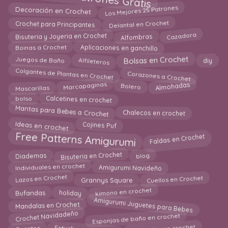
Los Mejores 25 Patrones
Decoración en Crochet
Delantal en Crochet
Crochet para Principantes
Cazadora
Bisuteria y Joyeria en Crochet
Alfombras
Boinas a Crochet
Aplicaciones en ganchillo
Juegos de Baño
Bolsas en Crochet
Alfileteros
diy
Colgantes de Plantas en Crochet
Corazones a Crochet
Marcapaginas
Bolero
Almohadas
Mascarillas
Calcetines en crochet
bolso
Mantas para Bebes a Crochet
Chalecos en crochet
Ideas en crochet
Cojines Puf
Free Patterns Amigurumi
Faldas en Crochet
blog
Bisutería en Crochet
Diademas
Individuales en crochet
Amigurumi Navideño
Lazos en Crochet
Cuellos en Crochet
Grannys Square
holiday
kimono en crochet
Bufandas
Amigurumi Juguetes para Bebes
Mandalas en Crochet
Crochet Navidadeño
Esponjas de baño en crochet