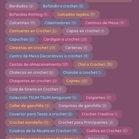
Bordados
Bufanda a crochet
12
32
Bufandas Knitting
Calcados tejidos
15
19
Calcetines
Calentadores
Caminos de Mesa
46
16
41
Camisetas en Crochet
Capas en crochet
25
9
Capuchas
Cardigan a crochet
50
233
Carpetas en crochet
Carteras
293
41
Centro de Mesa Decorativos a crochet
48
Cestas de almacenamiento
Chal a Crochet
123
330
Chalecos en crochet
Chandal a crochet
82
1
Chaquetas en crochet
Cojines
69
102
Cola de Sirena en Crochet
1
Colección TSUM TSUM Amigurumi
Colgantes
16
27
Collar de ganchillo
Conjuntos de ganchillo
17
15
Covertor para Tazas a crochet
Crochet Creativo
33
1
Crochet navideño
Crochet para Principantes
113
41
Cuadros de la Abuela en Crochet
Cuellos en Crochet
49
20