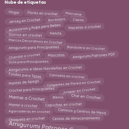
Nube de etiquetas
Macrame
Hogar
Flores en crochet
Jersey en Crochet
Bordados
Capas
Accesorios y Ropa para Bebes
Macetas a crochet
Gorros en crochet
MANTA
Marcos Decorativos en Crochet
Bandolera en Crochet
Amigurumi para Principiantes
Chandal a crochet
Amigurumi Patrones PDF
Mascotas
Guía para Principiantes
Amigurumis e Ideas Navideñas en Crochet
Fundas para Tazas
Camiseta en crochet
Mantas de Apego
Colgantes de Pared en Crochet
Crochet para Principiantes
Jumper en Crochet
Mantas a Crochet
Chal en Crochet
Bikinis
Capuchas en crochet
Mantel a crochet
Caminos y Centros de Mesa
Agarraderas en crochet
Chaqueta en crochet
Cestas de Almacenamiento
Amigurumi Patrones Gratis