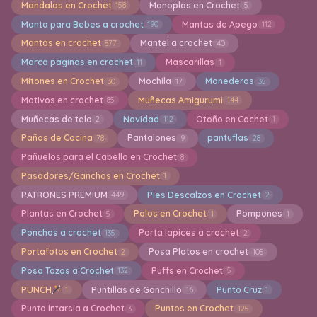
Mandalas en Crochet
Manoplas en Crochet
158
5
Manta para Bebes a crochet
Mantas de Apego
190
112
Mantas en crochet
Mantel a crochet
877
40
Marca paginas en crochet
Mascarillas
11
1
Mitones en Crochet
Mochila
Monederos
30
17
35
Motivos en crochet
Muñecas Amigurumi
85
144
Muñecas de tela
Navidad
Otoño en Cochet
2
112
1
Paños de Cocina
Pantalones
pantuflas
78
9
28
Pañuelos para el Cabello en Crochet
8
Pasadores/Ganchos en Crochet
1
PATRONES PREMIUM
Pies Descalzos en Crochet
449
2
Plantas en Crochet
Polos en Crochet
Pompones
5
1
1
Ponchos a crochet
Porta lapices a crochet
135
2
Portafotos en Crochet
Posa Platos en crochet
2
105
Posa Tazas a Crochet
Puffs en Crochet
132
5
PUNCH
Puntillas de Ganchillo
Punto Cruz
1
16
1
Punto Intarsia a Crochet
Puntos en Crochet
3
125