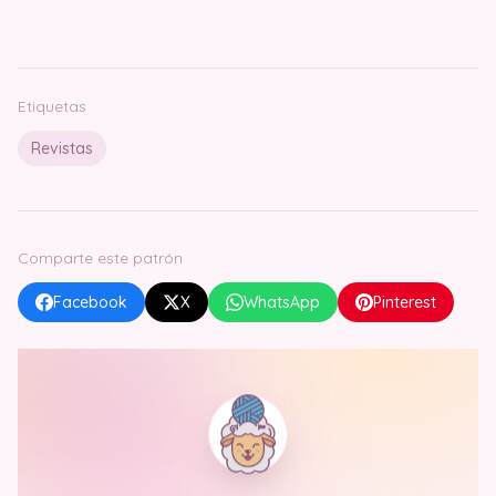
Etiquetas
Revistas
Comparte este patrón
Facebook
X
WhatsApp
Pinterest