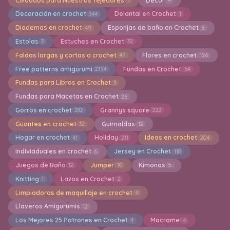
Cuidados para Nuestros Tejedores
Decor
1
4
Decoración en crochet
Delantal en Crochet
344
1
Diademas en crochet
Esponjas de baño en Crochet
49
5
Estolas
Estuches en Crochet
3
32
Faldas largas y cortas a crochet
Flores en crochet
47
156
Free patterns amigurumi
Fundas en Crochet
2194
64
Fundas para Libros en Crochet
3
Fundas para Macetas en Crochet
26
Gorros en crochet
Grannys square
282
222
Guantes en crochet
Guirnaldas
32
12
Hogar en crochet
Holiday
Ideas en crochet
41
211
204
Indiviaduales en crochet
Jersey en Crochet
6
118
Juegos de Baño
Jumper
Kimonos
12
10
5
Knitting
Lazos en Crochet
1
2
Limpiadoras de maquillaje en crochet
4
Llaveros Amigurumis
12
Los Mejores 25 Patrones en Crochet
Macrame
4
4