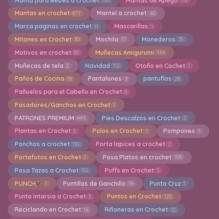
Manta para Bebes a crochet
Mantas de Apego
190
112
Mantas en crochet
Mantel a crochet
877
40
Marca paginas en crochet
Mascarillas
11
1
Mitones en Crochet
Mochila
Monederos
30
17
35
Motivos en crochet
Muñecas Amigurumi
85
144
Muñecas de tela
Navidad
Otoño en Cochet
2
112
1
Paños de Cocina
Pantalones
pantuflas
78
9
28
Pañuelos para el Cabello en Crochet
8
Pasadores/Ganchos en Crochet
1
PATRONES PREMIUM
Pies Descalzos en Crochet
449
2
Plantas en Crochet
Polos en Crochet
Pompones
5
1
1
Ponchos a crochet
Porta lapices a crochet
135
2
Portafotos en Crochet
Posa Platos en crochet
2
105
Posa Tazas a Crochet
Puffs en Crochet
132
5
PUNCH
Puntillas de Ganchillo
Punto Cruz
1
16
1
Punto Intarsia a Crochet
Puntos en Crochet
3
125
Reciclando en Crochet
Riñoneras en Crochet
16
12