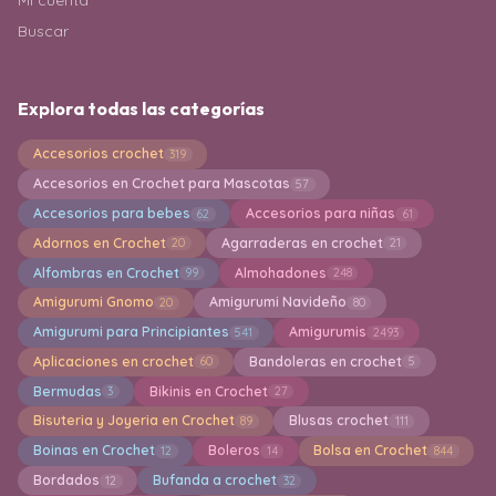
Mi cuenta
Buscar
Explora todas las categorías
Accesorios crochet
319
Accesorios en Crochet para Mascotas
57
Accesorios para bebes
Accesorios para niñas
62
61
Adornos en Crochet
Agarraderas en crochet
20
21
Alfombras en Crochet
Almohadones
99
248
Amigurumi Gnomo
Amigurumi Navideño
20
80
Amigurumi para Principiantes
Amigurumis
541
2493
Aplicaciones en crochet
Bandoleras en crochet
60
5
Bermudas
Bikinis en Crochet
3
27
Bisuteria y Joyeria en Crochet
Blusas crochet
89
111
Boinas en Crochet
Boleros
Bolsa en Crochet
12
14
844
Bordados
Bufanda a crochet
12
32