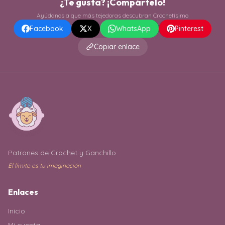
¿Te gusta? ¡Compártelo!
Ayúdanos a que más tejedoras descubran Crochetísimo
Facebook
X
WhatsApp
Pinterest
Copiar enlace
Patrones de Crochet y Ganchillo
El límite es tu imaginación
Enlaces
Inicio