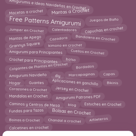
Amigurumis e Ideas Navideñas en Crochet
Macetas a crochet
Mantas a Crochet
Free Patterns Amigurumi
Juegos de Baño
Capuchas en crochet
Jumper en Crochet
Calentadores
Bandolera en Crochet
Cazadora
Mantas de Apego
Grannys Square
kimono en crochet
Cuellos en Crochet
Amigurumi para Principiantes
Crochet para Principiantes
bolso
Colgantes de Plantas en Crochet
Bordados
Amigurumi Navideño
Capas
diy
Marcapaginas
Aplicaciones en ganchillo
Bikinis
Hogar
Guantes
Jersey en Crochet
Corazones a Crochet
Amigurumi Patrones PDF
Mandalas en Crochet
Estuches en Crochet
blog
Caminos y Centros de Mesa
Bolsas en Crochet
Fundas para Tazas
Boinas a Crochet
Alfileteros
Chandal a crochet
Calcetines en crochet