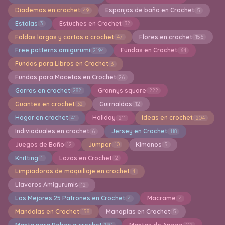
Diademas en crochet
Esponjas de baño en Crochet
49
5
Estolas
Estuches en Crochet
3
32
Faldas largas y cortas a crochet
Flores en crochet
47
156
Free patterns amigurumi
Fundas en Crochet
2194
64
Fundas para Libros en Crochet
3
Fundas para Macetas en Crochet
26
Gorros en crochet
Grannys square
282
222
Guantes en crochet
Guirnaldas
32
12
Hogar en crochet
Holiday
Ideas en crochet
41
211
204
Indiviaduales en crochet
Jersey en Crochet
6
118
Juegos de Baño
Jumper
Kimonos
12
10
5
Knitting
Lazos en Crochet
1
2
Limpiadoras de maquillaje en crochet
4
Llaveros Amigurumis
12
Los Mejores 25 Patrones en Crochet
Macrame
4
4
Mandalas en Crochet
Manoplas en Crochet
158
5