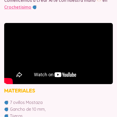
Comencemos a crear Arte con nuestra mano
en
Crochetisimo
MATERIALES
7 ovillos Mostaza
Gancho de 10 mm,
Tijeras