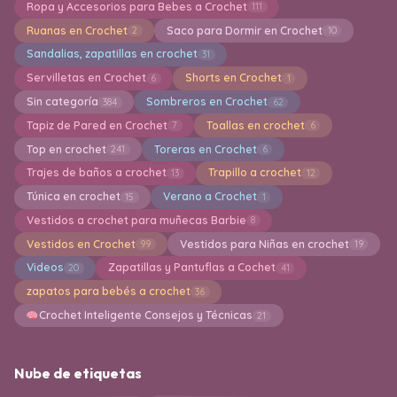
Ropa y Accesorios para Bebes a Crochet
111
Ruanas en Crochet
Saco para Dormir en Crochet
2
10
Sandalias, zapatillas en crochet
31
Servilletas en Crochet
Shorts en Crochet
6
1
Sin categoría
Sombreros en Crochet
384
62
Tapiz de Pared en Crochet
Toallas en crochet
7
6
Top en crochet
Toreras en Crochet
241
6
Trajes de baños a crochet
Trapillo a crochet
13
12
Túnica en crochet
Verano a Crochet
15
1
Vestidos a crochet para muñecas Barbie
8
Vestidos en Crochet
Vestidos para Niñas en crochet
99
19
Videos
Zapatillas y Pantuflas a Cochet
20
41
zapatos para bebés a crochet
36
Crochet Inteligente Consejos y Técnicas
21
Nube de etiquetas