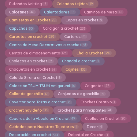
Bufandas Knitting
Calcados tejidos
15
19
Calcetines
Calentadores
Caminos de Mesa
46
16
41
Camisetas en Crochet
Capas en crochet
25
9
Capuchas
Cardigan a crochet
50
233
Carpetas en crochet
Carteras
293
41
Centro de Mesa Decorativos a crochet
48
Cestas de almacenamiento
Chal a Crochet
123
330
Chalecos en crochet
Chandal a crochet
82
1
Chaquetas en crochet
Cojines
69
102
Cola de Sirena en Crochet
1
Colección TSUM TSUM Amigurumi
Colgantes
16
27
Collar de ganchillo
Conjuntos de ganchillo
17
15
Covertor para Tazas a crochet
Crochet Creativo
33
1
Crochet navideño
Crochet para Principantes
113
41
Cuadros de la Abuela en Crochet
Cuellos en Crochet
49
20
Cuidados para Nuestros Tejedores
Decor
1
4
Decoración en crochet
Delantal en Crochet
344
1