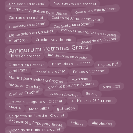
Agarraderas en crochet
Chalecos en crochet
Guía para Principiantes
Amigurumi Juguetes para Bebes
Cestas de Almacenamiento
Gorros en crochet
Chaqueta en crochet
Camiseta en crochet
Marcos Decorativos en Crochet
Decoración en Crochet
Bisutería en Crochet
Alfombras
Crochet Navidadeño
Amigurumi Patrones Gratis
Individuales en crochet
Flores en crochet
Bermudas en crochet
Delantal en Crochet
Cojines Puf
Diademas
Mantel a crochet
Faldas en Crochet
Mantas para Bebes a Crochet
Macrame
Crochet para Principantes
Ideas en crochet
Mascotas
Chal en Crochet
Lazos en Crochet
Bolero
Bisuteria y Joyeria en Crochet
Los Mejores 25 Patrones
Mascarillas
Bufandas
MANTA
Colgantes de Pared en Crochet
Accesorios y Ropa para Bebes
Almohadas
holiday
Esponjas de baño en crochet