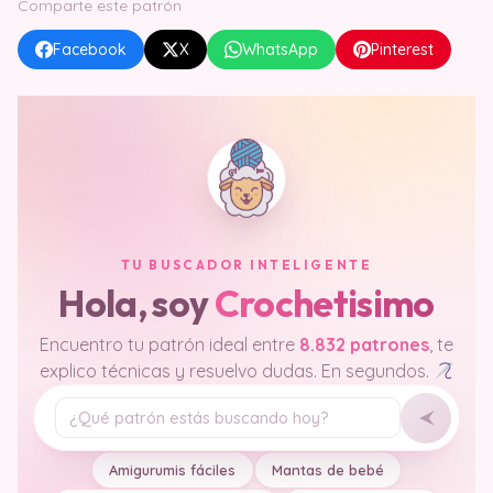
Comparte este patrón
Facebook
X
WhatsApp
Pinterest
TU BUSCADOR INTELIGENTE
Hola, soy
Crochetisimo
Encuentro tu patrón ideal entre
8.832 patrones
, te
explico técnicas y resuelvo dudas. En segundos.
Tu pregunta
Amigurumis fáciles
Mantas de bebé