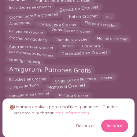
Bolsas en Crochet
Individuales en crochet
Crochet para Principiantes
diy
Chal en Crochet
Flores en crochet
Almohadas
Corazones a Crochet
Bermudas en crochet
kimono en crochet
Crochet Navidadeño
Mantel a crochet
Chandal a crochet
Agarraderas en crochet
Cazadora
Bolero
Los Mejores 25 Patrones
Decoración en Crochet
Grannys Square
Amigurumi Patrones Gratis
Colgantes de Plantas en Crochet
Estuches en Crochet
Mantas a Crochet
Juegos de Baño
Bandolera en Crochet
Boinas a Crochet
Usamos cookies para analítica y anuncios. Puedes
aceptar o rechazar.
Más información
© 2026 Crochetisimo. Todos los derechos reservados.
Rechazar
Aceptar