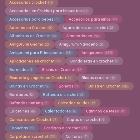
Accesorios crochet
319
Accesorios en Crochet para Mascotas
57
Accesorios para bebes
Accesorios para niñas
61
60
Adornos en Crochet
Agarraderas en crochet
20
21
Alfombras en Crochet
Almohadones
99
248
Amigurumi Gnomo
Amigurumi Navideño
20
80
Amigurumi para Principiantes
Amigurumis
541
2493
Aplicaciones en crochet
Bandoleras en crochet
60
5
Bermudas
Bikinis en Crochet
3
27
Bisuteria y Joyeria en Crochet
Blusas crochet
89
111
Boinas en Crochet
Boleros
Bolsa en Crochet
12
14
845
Bordados
Bufanda a crochet
12
32
Bufandas Knitting
Calcados tejidos
15
19
Calcetines
Calentadores
Caminos de Mesa
46
16
41
Camisetas en Crochet
Capas en crochet
25
9
Capuchas
Cardigan a crochet
50
233
Carpetas en crochet
Carteras
293
41