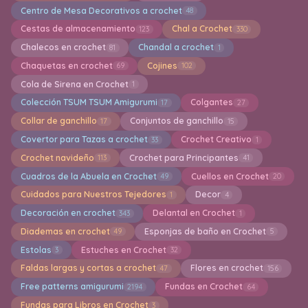
Centro de Mesa Decorativos a crochet
48
Cestas de almacenamiento
Chal a Crochet
123
330
Chalecos en crochet
Chandal a crochet
81
1
Chaquetas en crochet
Cojines
69
102
Cola de Sirena en Crochet
1
Colección TSUM TSUM Amigurumi
Colgantes
17
27
Collar de ganchillo
Conjuntos de ganchillo
17
15
Covertor para Tazas a crochet
Crochet Creativo
33
1
Crochet navideño
Crochet para Principantes
113
41
Cuadros de la Abuela en Crochet
Cuellos en Crochet
49
20
Cuidados para Nuestros Tejedores
Decor
1
4
Decoración en crochet
Delantal en Crochet
343
1
Diademas en crochet
Esponjas de baño en Crochet
49
5
Estolas
Estuches en Crochet
3
32
Faldas largas y cortas a crochet
Flores en crochet
47
156
Free patterns amigurumi
Fundas en Crochet
2194
64
Fundas para Libros en Crochet
3