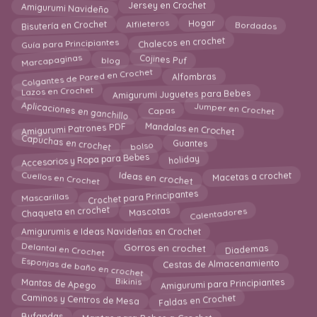
Amigurumi Navideño
Jersey en Crochet
Bisutería en Crochet
Bordados
Alfileteros
Hogar
Guía para Principiantes
Chalecos en crochet
Marcapaginas
Cojines Puf
blog
Colgantes de Pared en Crochet
Alfombras
Lazos en Crochet
Amigurumi Juguetes para Bebes
Aplicaciones en ganchillo
Jumper en Crochet
Capas
Amigurumi Patrones PDF
Mandalas en Crochet
Capuchas en crochet
bolso
Guantes
Accesorios y Ropa para Bebes
holiday
Cuellos en Crochet
Macetas a crochet
Ideas en crochet
Crochet para Principantes
Mascarillas
Chaqueta en crochet
Calentadores
Mascotas
Amigurumis e Ideas Navideñas en Crochet
Delantal en Crochet
Diademas
Gorros en crochet
Esponjas de baño en crochet
Cestas de Almacenamiento
Mantas de Apego
Amigurumi para Principiantes
Bikinis
Faldas en Crochet
Caminos y Centros de Mesa
Bufandas
Mantas para Bebes a Crochet