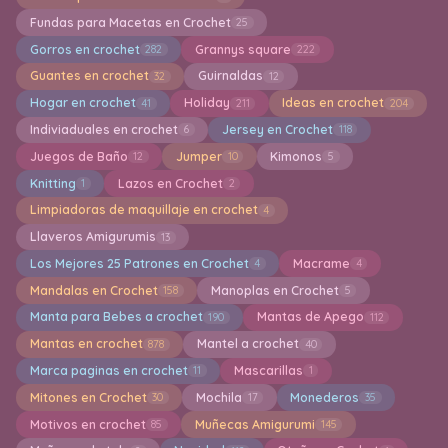
Fundas para Macetas en Crochet
25
Gorros en crochet
Grannys square
282
222
Guantes en crochet
Guirnaldas
32
12
Hogar en crochet
Holiday
Ideas en crochet
41
211
204
Indiviaduales en crochet
Jersey en Crochet
6
118
Juegos de Baño
Jumper
Kimonos
12
10
5
Knitting
Lazos en Crochet
1
2
Limpiadoras de maquillaje en crochet
4
Llaveros Amigurumis
13
Los Mejores 25 Patrones en Crochet
Macrame
4
4
Mandalas en Crochet
Manoplas en Crochet
158
5
Manta para Bebes a crochet
Mantas de Apego
190
112
Mantas en crochet
Mantel a crochet
878
40
Marca paginas en crochet
Mascarillas
11
1
Mitones en Crochet
Mochila
Monederos
30
17
35
Motivos en crochet
Muñecas Amigurumi
85
145