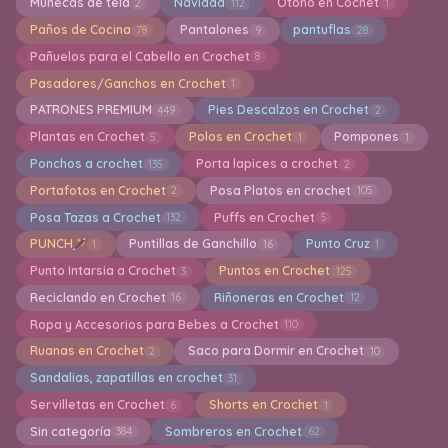
Muñecas de tela
Navidad
Otoño en Cochet
2
112
1
Paños de Cocina
Pantalones
pantuflas
78
9
28
Pañuelos para el Cabello en Crochet
8
Pasadores/Ganchos en Crochet
1
PATRONES PREMIUM
Pies Descalzos en Crochet
449
2
Plantas en Crochet
Polos en Crochet
Pompones
5
1
1
Ponchos a crochet
Porta lapices a crochet
135
2
Portafotos en Crochet
Posa Platos en crochet
2
105
Posa Tazas a Crochet
Puffs en Crochet
132
5
PUNCH
Puntillas de Ganchillo
Punto Cruz
1
16
1
Punto Intarsia a Crochet
Puntos en Crochet
3
125
Reciclando en Crochet
Riñoneras en Crochet
16
12
Ropa y Accesorios para Bebes a Crochet
110
Ruanas en Crochet
Saco para Dormir en Crochet
2
10
Sandalias, zapatillas en crochet
31
Servilletas en Crochet
Shorts en Crochet
6
1
Sin categoría
Sombreros en Crochet
384
62