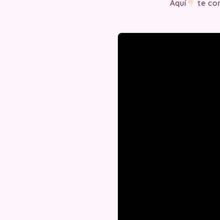
Aquí
te com