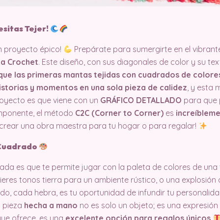
esitas Tejer!
un proyecto épico!
Prepárate para sumergirte en el vibran
 a Crochet
. Este diseño, con sus diagonales de color y su te
que las primeras mantas tejidas con cuadrados de colore
istorias y momentos en una sola pieza de calidez
, y esta 
proyecto es que viene con un
GRÁFICO DETALLADO
para que 
imponente, el método
C2C (Corner to Corner)
es
increíbleme
 crear una obra maestra para tu hogar o para regalar!
 Cuadrado
ada es que te permite jugar con la paleta de colores de una
fieres tonos tierra para un ambiente rústico, o una explosió
, cada hebra, es tu oportunidad de infundir tu personalida
 pieza
hecha a mano
no es solo un objeto; es una expresión
que ofrece, es una
excelente opción para regalos únicos