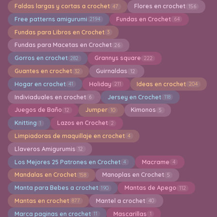
Faldas largas y cortas a crochet
Flores en crochet
47
156
Free patterns amigurumi
Fundas en Crochet
2194
64
Fundas para Libros en Crochet
3
Fundas para Macetas en Crochet
26
Gorros en crochet
Grannys square
282
222
Guantes en crochet
Guirnaldas
32
12
Hogar en crochet
Holiday
Ideas en crochet
41
211
204
Indiviaduales en crochet
Jersey en Crochet
6
118
Juegos de Baño
Jumper
Kimonos
12
10
5
Knitting
Lazos en Crochet
1
2
Limpiadoras de maquillaje en crochet
4
Llaveros Amigurumis
12
Los Mejores 25 Patrones en Crochet
Macrame
4
4
Mandalas en Crochet
Manoplas en Crochet
158
5
Manta para Bebes a crochet
Mantas de Apego
190
112
Mantas en crochet
Mantel a crochet
877
40
Marca paginas en crochet
Mascarillas
11
1