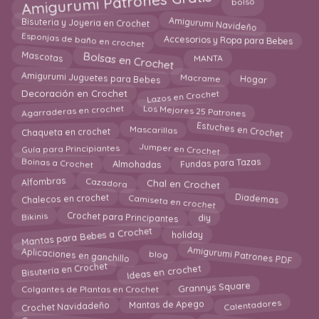
Amigurumi Patrones Gratis
Amigurumi Navideño
Bisuteria y Joyeria en Crochet
Esponjas de baño en crochet
Accesorios y Ropa para Bebes
Bolsas en Crochet
MANTA
Mascotas
Hogar
Amigurumi Juguetes para Bebes
Macrame
Lazos en Crochet
Decoración en Crochet
Los Mejores 25 Patrones
Agarraderas en crochet
Estuches en Crochet
Chaqueta en crochet
Mascarillas
Jumper en Crochet
Guía para Principiantes
Boinas a Crochet
Fundas para Tazas
Almohadas
Chal en Crochet
Cazadora
Alfombras
Camiseta en crochet
Diademas
Chalecos en crochet
Bikinis
Crochet para Principantes
diy
Mantas para Bebes a Crochet
holiday
Amigurumi Patrones PDF
Aplicaciones en ganchillo
blog
Ideas en crochet
Bisutería en Crochet
Grannys Square
Colgantes de Plantas en Crochet
Calentadores
Crochet Navidadeño
Mantas de Apego