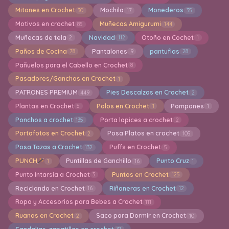
Mitones en Crochet
Mochila
Monederos
30
17
35
Motivos en crochet
Muñecas Amigurumi
85
144
Muñecas de tela
Navidad
Otoño en Cochet
2
112
1
Paños de Cocina
Pantalones
pantuflas
78
9
28
Pañuelos para el Cabello en Crochet
8
Pasadores/Ganchos en Crochet
1
PATRONES PREMIUM
Pies Descalzos en Crochet
449
2
Plantas en Crochet
Polos en Crochet
Pompones
5
1
1
Ponchos a crochet
Porta lapices a crochet
135
2
Portafotos en Crochet
Posa Platos en crochet
2
105
Posa Tazas a Crochet
Puffs en Crochet
132
5
PUNCH
Puntillas de Ganchillo
Punto Cruz
1
16
1
Punto Intarsia a Crochet
Puntos en Crochet
3
125
Reciclando en Crochet
Riñoneras en Crochet
16
12
Ropa y Accesorios para Bebes a Crochet
111
Ruanas en Crochet
Saco para Dormir en Crochet
2
10