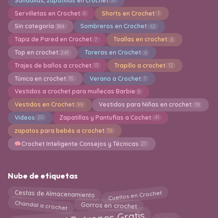
Sandalias, zapatillas en crochet
31
Servilletas en Crochet
Shorts en Crochet
6
1
Sin categoría
Sombreros en Crochet
384
62
Tapiz de Pared en Crochet
Toallas en crochet
7
6
Top en crochet
Toreras en Crochet
241
6
Trajes de baños a crochet
Trapillo a crochet
13
12
Túnica en crochet
Verano a Crochet
15
1
Vestidos a crochet para muñecas Barbie
8
Vestidos en Crochet
Vestidos para Niñas en crochet
99
19
Videos
Zapatillas y Pantuflas a Cochet
20
41
zapatos para bebés a crochet
36
Crochet Inteligente Consejos y Técnicas
21
Nube de etiquetas
Cuellos en Crochet
Cestas de Almacenamiento
Chandal a crochet
Gorros en crochet
bolso