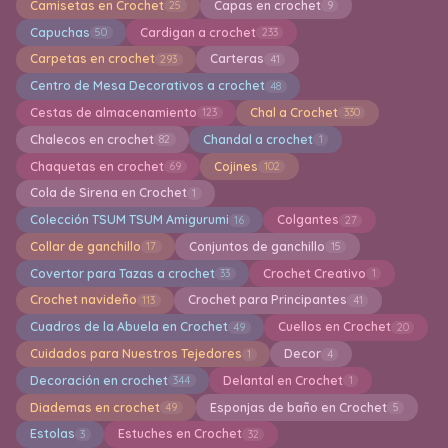
Camisetas en Crochet
Capas en crochet
25
9
Capuchas
Cardigan a crochet
50
233
Carpetas en crochet
Carteras
293
41
Centro de Mesa Decorativos a crochet
48
Cestas de almacenamiento
Chal a Crochet
123
330
Chalecos en crochet
Chandal a crochet
82
1
Chaquetas en crochet
Cojines
69
102
Cola de Sirena en Crochet
1
Colección TSUM TSUM Amigurumi
Colgantes
16
27
Collar de ganchillo
Conjuntos de ganchillo
17
15
Covertor para Tazas a crochet
Crochet Creativo
33
1
Crochet navideño
Crochet para Principantes
113
41
Cuadros de la Abuela en Crochet
Cuellos en Crochet
49
20
Cuidados para Nuestros Tejedores
Decor
1
4
Decoración en crochet
Delantal en Crochet
344
1
Diademas en crochet
Esponjas de baño en Crochet
49
5
Estolas
Estuches en Crochet
3
32