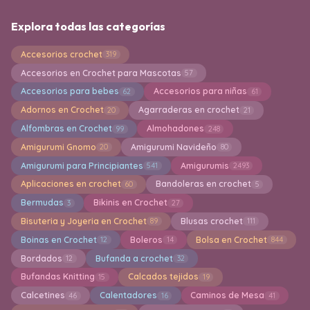
Explora todas las categorías
Accesorios crochet
319
Accesorios en Crochet para Mascotas
57
Accesorios para bebes
Accesorios para niñas
62
61
Adornos en Crochet
Agarraderas en crochet
20
21
Alfombras en Crochet
Almohadones
99
248
Amigurumi Gnomo
Amigurumi Navideño
20
80
Amigurumi para Principiantes
Amigurumis
541
2493
Aplicaciones en crochet
Bandoleras en crochet
60
5
Bermudas
Bikinis en Crochet
3
27
Bisuteria y Joyeria en Crochet
Blusas crochet
89
111
Boinas en Crochet
Boleros
Bolsa en Crochet
12
14
844
Bordados
Bufanda a crochet
12
32
Bufandas Knitting
Calcados tejidos
15
19
Calcetines
Calentadores
Caminos de Mesa
46
16
41