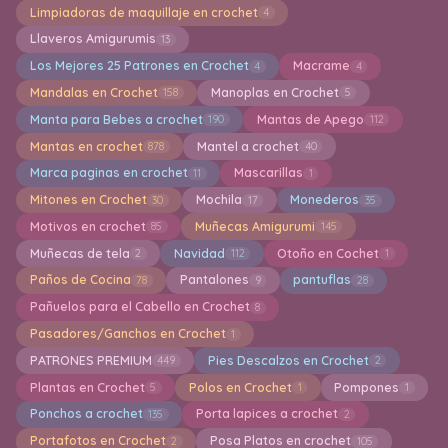
Limpiadoras de maquillaje en crochet
4
Llaveros Amigurumis
13
Los Mejores 25 Patrones en Crochet
Macrame
4
4
Mandalas en Crochet
Manoplas en Crochet
158
5
Manta para Bebes a crochet
Mantas de Apego
190
112
Mantas en crochet
Mantel a crochet
878
40
Marca paginas en crochet
Mascarillas
11
1
Mitones en Crochet
Mochila
Monederos
30
17
35
Motivos en crochet
Muñecas Amigurumi
85
145
Muñecas de tela
Navidad
Otoño en Cochet
2
112
1
Paños de Cocina
Pantalones
pantuflas
78
9
28
Pañuelos para el Cabello en Crochet
8
Pasadores/Ganchos en Crochet
1
PATRONES PREMIUM
Pies Descalzos en Crochet
449
2
Plantas en Crochet
Polos en Crochet
Pompones
5
1
1
Ponchos a crochet
Porta lapices a crochet
135
2
Portafotos en Crochet
Posa Platos en crochet
2
105