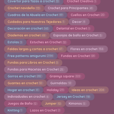
Covertor para Tazas a crochet
Crochet Creativo
33
1
Crochet navideño
Crochet para Principantes
113
41
Cuadros de la Abuela en Crochet
Cuellos en Crochet
49
20
Cuidados para Nuestros Tejedores
Decor
1
4
Decoración en crochet
Delantal en Crochet
343
1
Diademas en crochet
Esponjas de baño en Crochet
49
5
Estolas
Estuches en Crochet
3
32
Faldas largas y cortas a crochet
Flores en crochet
47
156
Free patterns amigurumi
Fundas en Crochet
2194
64
Fundas para Libros en Crochet
3
Fundas para Macetas en Crochet
25
Gorros en crochet
Grannys square
282
222
Guantes en crochet
Guirnaldas
32
12
Hogar en crochet
Holiday
Ideas en crochet
41
211
204
Indiviaduales en crochet
Jersey en Crochet
6
118
Juegos de Baño
Jumper
Kimonos
12
10
5
Knitting
Lazos en Crochet
1
2