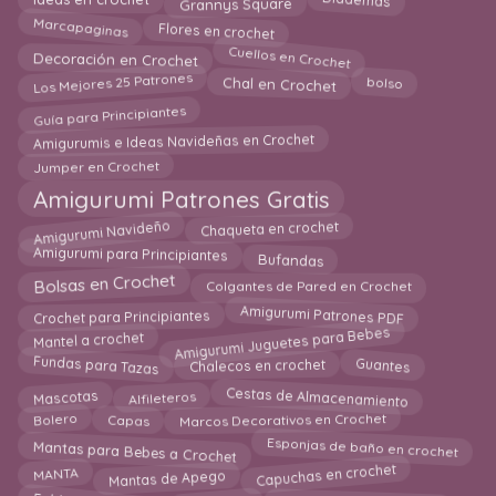
Diademas
Ideas en crochet
Grannys Square
Flores en crochet
Marcapaginas
Cuellos en Crochet
Decoración en Crochet
Los Mejores 25 Patrones
bolso
Chal en Crochet
Guía para Principiantes
Amigurumis e Ideas Navideñas en Crochet
Jumper en Crochet
Amigurumi Patrones Gratis
Amigurumi Navideño
Chaqueta en crochet
Bufandas
Amigurumi para Principiantes
Colgantes de Pared en Crochet
Bolsas en Crochet
Crochet para Principiantes
Amigurumi Patrones PDF
Amigurumi Juguetes para Bebes
Mantel a crochet
Fundas para Tazas
Guantes
Chalecos en crochet
Mascotas
Cestas de Almacenamiento
Alfileteros
Marcos Decorativos en Crochet
Bolero
Capas
Mantas para Bebes a Crochet
Esponjas de baño en crochet
Mantas de Apego
Capuchas en crochet
MANTA