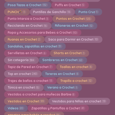
Posa Tazas a Crochet
Puffs en Crochet
132
5
PUNCH
Puntillas de Ganchillo
Punto Cruz
1
16
1
Punto Intarsia a Crochet
Puntos en Crochet
3
125
Reciclando en Crochet
Riñoneras en Crochet
16
12
Ropa y Accesorios para Bebes a Crochet
110
Ruanas en Crochet
Saco para Dormir en Crochet
2
10
Sandalias, zapatillas en crochet
31
Servilletas en Crochet
Shorts en Crochet
6
1
Sin categoría
Sombreros en Crochet
384
62
Tapiz de Pared en Crochet
Toallas en crochet
7
6
Top en crochet
Toreras en Crochet
240
6
Trajes de baños a crochet
Trapillo a crochet
13
12
Túnica en crochet
Verano a Crochet
15
1
Vestidos a crochet para muñecas Barbie
8
Vestidos en Crochet
Vestidos para Niñas en crochet
99
19
Videos
Zapatillas y Pantuflas a Cochet
20
41
zapatos para bebés a crochet
36