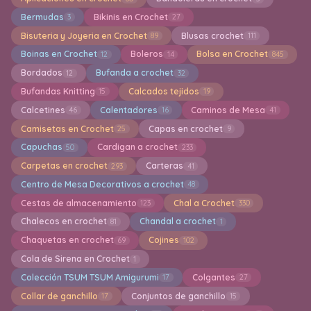
Bermudas
Bikinis en Crochet
3
27
Bisuteria y Joyeria en Crochet
Blusas crochet
89
111
Boinas en Crochet
Boleros
Bolsa en Crochet
12
14
845
Bordados
Bufanda a crochet
12
32
Bufandas Knitting
Calcados tejidos
15
19
Calcetines
Calentadores
Caminos de Mesa
46
16
41
Camisetas en Crochet
Capas en crochet
25
9
Capuchas
Cardigan a crochet
50
233
Carpetas en crochet
Carteras
293
41
Centro de Mesa Decorativos a crochet
48
Cestas de almacenamiento
Chal a Crochet
123
330
Chalecos en crochet
Chandal a crochet
81
1
Chaquetas en crochet
Cojines
69
102
Cola de Sirena en Crochet
1
Colección TSUM TSUM Amigurumi
Colgantes
17
27
Collar de ganchillo
Conjuntos de ganchillo
17
15