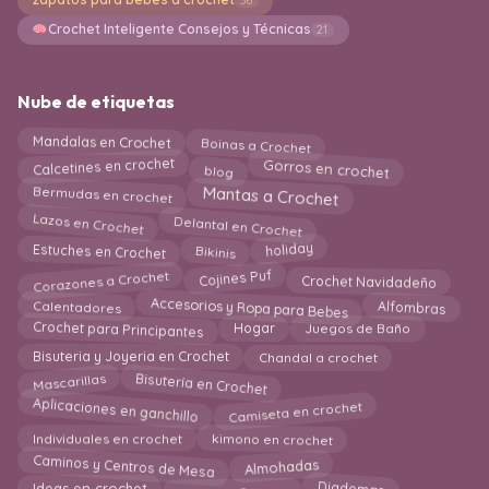
Crochet Inteligente Consejos y Técnicas
21
Nube de etiquetas
Boinas a Crochet
Mandalas en Crochet
Calcetines en crochet
Gorros en crochet
blog
Bermudas en crochet
Mantas a Crochet
Lazos en Crochet
Delantal en Crochet
Estuches en Crochet
holiday
Bikinis
Corazones a Crochet
Crochet Navidadeño
Cojines Puf
Accesorios y Ropa para Bebes
Alfombras
Calentadores
Crochet para Principantes
Juegos de Baño
Hogar
Chandal a crochet
Bisuteria y Joyeria en Crochet
Bisutería en Crochet
Mascarillas
Camiseta en crochet
Aplicaciones en ganchillo
kimono en crochet
Individuales en crochet
Caminos y Centros de Mesa
Almohadas