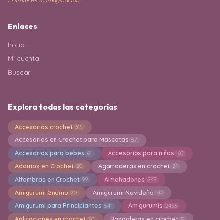
El límite es tu imaginación
Enlaces
Inicio
Mi cuenta
Buscar
Explora todas las categorías
Accesorios crochet
319
Accesorios en Crochet para Mascotas
57
Accesorios para bebes
Accesorios para niñas
61
60
Adornos en Crochet
Agarraderas en crochet
20
21
Alfombras en Crochet
Almohadones
99
248
Amigurumi Gnomo
Amigurumi Navideño
20
80
Amigurumi para Principiantes
Amigurumis
541
2493
Aplicaciones en crochet
Bandoleras en crochet
60
5