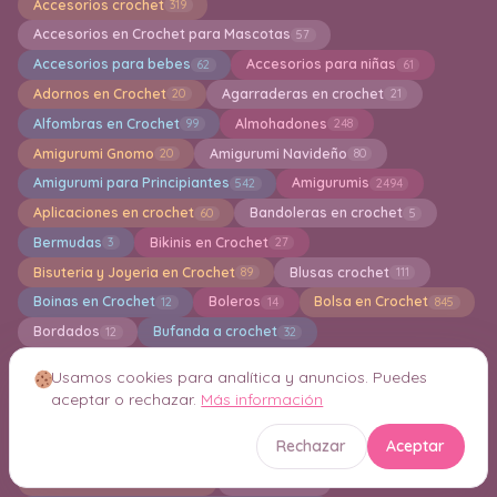
Accesorios crochet
319
Accesorios en Crochet para Mascotas
57
Accesorios para bebes
Accesorios para niñas
62
61
Adornos en Crochet
Agarraderas en crochet
20
21
Alfombras en Crochet
Almohadones
99
248
Amigurumi Gnomo
Amigurumi Navideño
20
80
Amigurumi para Principiantes
Amigurumis
542
2494
Aplicaciones en crochet
Bandoleras en crochet
60
5
Bermudas
Bikinis en Crochet
3
27
Bisuteria y Joyeria en Crochet
Blusas crochet
89
111
Boinas en Crochet
Boleros
Bolsa en Crochet
12
14
845
Bordados
Bufanda a crochet
12
32
Bufandas Knitting
Calcados tejidos
15
19
Usamos cookies para analítica y anuncios. Puedes
Calcetines
Calentadores
Caminos de Mesa
46
16
41
aceptar o rechazar.
Más información
Camisetas en Crochet
Capas en crochet
25
9
Rechazar
Aceptar
Capuchas
Cardigan a crochet
50
233
Carpetas en crochet
Carteras
293
41