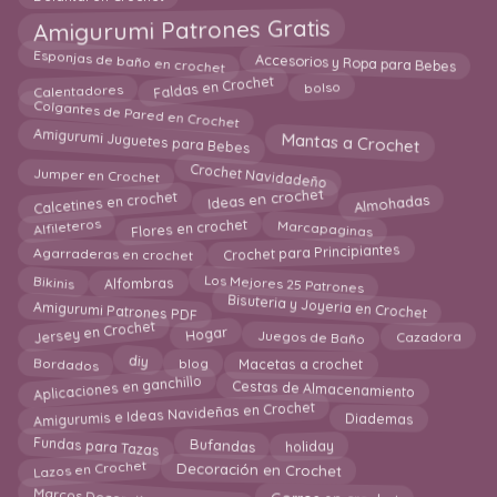
Amigurumi Patrones Gratis
Esponjas de baño en crochet
Accesorios y Ropa para Bebes
Faldas en Crochet
bolso
Calentadores
Colgantes de Pared en Crochet
Amigurumi Juguetes para Bebes
Mantas a Crochet
Crochet Navidadeño
Jumper en Crochet
Ideas en crochet
Calcetines en crochet
Almohadas
Marcapaginas
Alfileteros
Flores en crochet
Agarraderas en crochet
Crochet para Principiantes
Bikinis
Alfombras
Los Mejores 25 Patrones
Bisuteria y Joyeria en Crochet
Amigurumi Patrones PDF
Jersey en Crochet
Hogar
Juegos de Baño
Cazadora
Bordados
blog
diy
Macetas a crochet
Aplicaciones en ganchillo
Cestas de Almacenamiento
Amigurumis e Ideas Navideñas en Crochet
Diademas
Fundas para Tazas
holiday
Bufandas
Lazos en Crochet
Decoración en Crochet