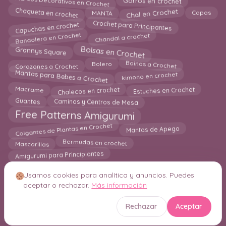
Marcos Decorativos en Crochet
Gorros en crochet
Chaqueta en crochet
Chal en Crochet
Capas
MANTA
Crochet para Principantes
Capuchas en crochet
Chandal a crochet
Bandolera en Crochet
Bolsas en Crochet
Grannys Square
Boinas a Crochet
Bolero
Corazones a Crochet
Mantas para Bebes a Crochet
kimono en crochet
Macrame
Chalecos en crochet
Estuches en Crochet
Guantes
Caminos y Centros de Mesa
Free Patterns Amigurumi
Colgantes de Plantas en Crochet
Mantas de Apego
Bermudas en crochet
Mascarillas
Amigurumi para Principiantes
Usamos cookies para analítica y anuncios. Puedes
aceptar o rechazar.
Más información
© 2026 Crochetisimo. Todos los derechos reservados.
Rechazar
Aceptar