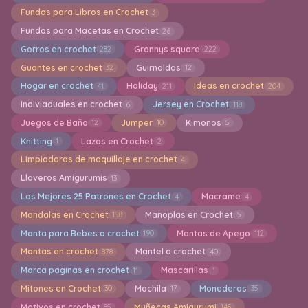
Fundas para Libros en Crochet
3
Fundas para Macetas en Crochet
26
Gorros en crochet
Grannys square
282
222
Guantes en crochet
Guirnaldas
32
12
Hogar en crochet
Holiday
Ideas en crochet
41
211
204
Indiviaduales en crochet
Jersey en Crochet
6
118
Juegos de Baño
Jumper
Kimonos
12
10
5
Knitting
Lazos en Crochet
1
2
Limpiadoras de maquillaje en crochet
4
Llaveros Amigurumis
13
Los Mejores 25 Patrones en Crochet
Macrame
4
4
Mandalas en Crochet
Manoplas en Crochet
158
5
Manta para Bebes a crochet
Mantas de Apego
190
112
Mantas en crochet
Mantel a crochet
878
40
Marca paginas en crochet
Mascarillas
11
1
Mitones en Crochet
Mochila
Monederos
30
17
35
Motivos en crochet
Muñecas Amigurumi
85
145