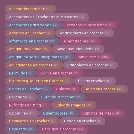
Accesorios crochet
319
Accesorios en Crochet para Mascotas
57
Accesorios para bebes
Accesorios para niñas
62
61
Adornos en Crochet
Agarraderas en crochet
20
21
Alfombras en Crochet
Almohadones
99
248
Amigurumi Gnomo
Amigurumi Navideño
20
80
Amigurumi para Principiantes
Amigurumis
542
2494
Aplicaciones en crochet
Bandoleras en crochet
60
5
Bermudas
Bikinis en Crochet
3
27
Bisuteria y Joyeria en Crochet
Blusas crochet
89
111
Boinas en Crochet
Boleros
Bolsa en Crochet
12
14
845
Bordados
Bufanda a crochet
12
32
Bufandas Knitting
Calcados tejidos
15
19
Calcetines
Calentadores
Caminos de Mesa
46
16
41
Camisetas en Crochet
Capas en crochet
25
9
Capuchas
Cardigan a crochet
50
233