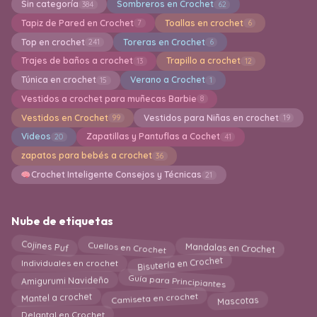
Sin categoría
Sombreros en Crochet
384
62
Tapiz de Pared en Crochet
Toallas en crochet
7
6
Top en crochet
Toreras en Crochet
241
6
Trajes de baños a crochet
Trapillo a crochet
13
12
Túnica en crochet
Verano a Crochet
15
1
Vestidos a crochet para muñecas Barbie
8
Vestidos en Crochet
Vestidos para Niñas en crochet
99
19
Videos
Zapatillas y Pantuflas a Cochet
20
41
zapatos para bebés a crochet
36
Crochet Inteligente Consejos y Técnicas
21
Nube de etiquetas
Cuellos en Crochet
Cojines Puf
Mandalas en Crochet
Bisutería en Crochet
Individuales en crochet
Guía para Principiantes
Amigurumi Navideño
Mantel a crochet
Camiseta en crochet
Mascotas
Delantal en Crochet