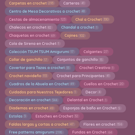
Carpetas en crochet
Carteras
293
41
Centro de Mesa Decorativos a crochet
48
Cestas de almacenamiento
Chal a Crochet
123
330
Chalecos en crochet
Chandal a crochet
82
1
Chaquetas en crochet
Cojines
69
102
Cola de Sirena en Crochet
1
Colección TSUM TSUM Amigurumi
Colgantes
17
27
Collar de ganchillo
Conjuntos de ganchillo
17
15
Covertor para Tazas a crochet
Crochet Creativo
33
1
Crochet navideño
Crochet para Principantes
113
41
Cuadros de la Abuela en Crochet
Cuellos en Crochet
49
20
Cuidados para Nuestros Tejedores
Decor
1
4
Decoración en crochet
Delantal en Crochet
344
1
Diademas en crochet
Esponjas de baño en Crochet
49
5
Estolas
Estuches en Crochet
3
32
Faldas largas y cortas a crochet
Flores en crochet
47
156
Free patterns amigurumi
Fundas en Crochet
2195
64