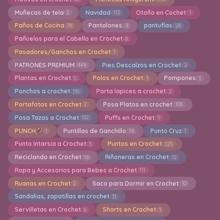
Muñecas de tela
Navidad
Otoño en Cochet
2
112
1
Paños de Cocina
Pantalones
pantuflas
78
9
28
Pañuelos para el Cabello en Crochet
8
Pasadores/Ganchos en Crochet
1
PATRONES PREMIUM
Pies Descalzos en Crochet
449
2
Plantas en Crochet
Polos en Crochet
Pompones
5
1
1
Ponchos a crochet
Porta lapices a crochet
135
2
Portafotos en Crochet
Posa Platos en crochet
2
105
Posa Tazas a Crochet
Puffs en Crochet
132
5
PUNCH
Puntillas de Ganchillo
Punto Cruz
1
16
1
Punto Intarsia a Crochet
Puntos en Crochet
3
125
Reciclando en Crochet
Riñoneras en Crochet
16
12
Ropa y Accesorios para Bebes a Crochet
111
Ruanas en Crochet
Saco para Dormir en Crochet
2
10
Sandalias, zapatillas en crochet
31
Servilletas en Crochet
Shorts en Crochet
6
1