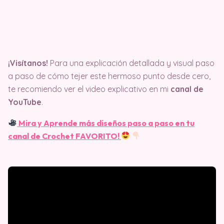
¡Visítanos!
Para una explicación detallada y visual paso
a paso de cómo tejer este hermoso punto desde cero,
te recomiendo ver el video explicativo en mi
canal de
YouTube
.
Mira y Aprende más diseños paso a paso en tu
canal de Crochet FAVORITO!