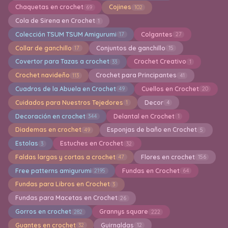
Chaquetas en crochet
Cojines
69
102
Cola de Sirena en Crochet
1
Colección TSUM TSUM Amigurumi
Colgantes
17
27
Collar de ganchillo
Conjuntos de ganchillo
17
15
Covertor para Tazas a crochet
Crochet Creativo
33
1
Crochet navideño
Crochet para Principantes
113
41
Cuadros de la Abuela en Crochet
Cuellos en Crochet
49
20
Cuidados para Nuestros Tejedores
Decor
1
4
Decoración en crochet
Delantal en Crochet
344
1
Diademas en crochet
Esponjas de baño en Crochet
49
5
Estolas
Estuches en Crochet
3
32
Faldas largas y cortas a crochet
Flores en crochet
47
156
Free patterns amigurumi
Fundas en Crochet
2195
64
Fundas para Libros en Crochet
3
Fundas para Macetas en Crochet
26
Gorros en crochet
Grannys square
282
222
Guantes en crochet
Guirnaldas
32
12