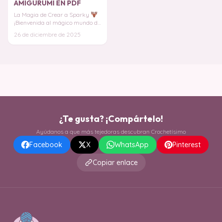
AMIGURUMI EN PDF
La Magia de Crear a Sparky
¡Bienvenida al mágico mundo de
los amigurumis con nuestro
26 de diciembre de 2025
querido Reno
¿Te gusta? ¡Compártelo!
Ayúdanos a que más tejedoras descubran Crochetísimo
Facebook
X
WhatsApp
Pinterest
Copiar enlace