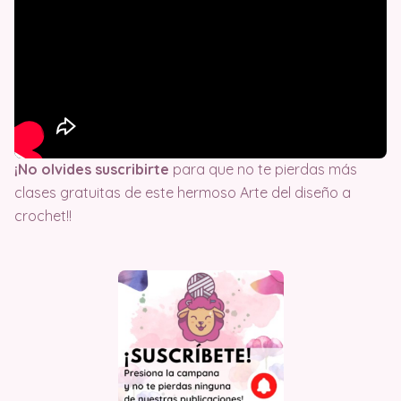
¡No olvides suscribirte
para que no te pierdas más
clases gratuitas de este hermoso Arte del diseño a
crochet!!