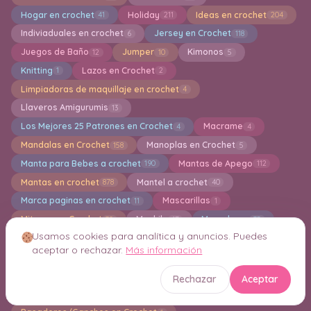
Hogar en crochet
Holiday
Ideas en crochet
41
211
204
Indiviaduales en crochet
Jersey en Crochet
6
118
Juegos de Baño
Jumper
Kimonos
12
10
5
Knitting
Lazos en Crochet
1
2
Limpiadoras de maquillaje en crochet
4
Llaveros Amigurumis
13
Los Mejores 25 Patrones en Crochet
Macrame
4
4
Mandalas en Crochet
Manoplas en Crochet
158
5
Manta para Bebes a crochet
Mantas de Apego
190
112
Mantas en crochet
Mantel a crochet
878
40
Marca paginas en crochet
Mascarillas
11
1
Mitones en Crochet
Mochila
Monederos
30
17
35
Usamos cookies para analítica y anuncios. Puedes
Motivos en crochet
Muñecas Amigurumi
85
145
aceptar o rechazar.
Más información
Muñecas de tela
Navidad
Otoño en Cochet
2
112
1
Paños de Cocina
Pantalones
pantuflas
78
9
28
Rechazar
Aceptar
Pañuelos para el Cabello en Crochet
8