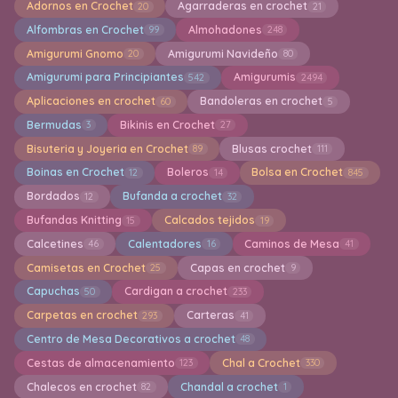
Adornos en Crochet
Agarraderas en crochet
20
21
Alfombras en Crochet
Almohadones
99
248
Amigurumi Gnomo
Amigurumi Navideño
20
80
Amigurumi para Principiantes
Amigurumis
542
2494
Aplicaciones en crochet
Bandoleras en crochet
60
5
Bermudas
Bikinis en Crochet
3
27
Bisuteria y Joyeria en Crochet
Blusas crochet
89
111
Boinas en Crochet
Boleros
Bolsa en Crochet
12
14
845
Bordados
Bufanda a crochet
12
32
Bufandas Knitting
Calcados tejidos
15
19
Calcetines
Calentadores
Caminos de Mesa
46
16
41
Camisetas en Crochet
Capas en crochet
25
9
Capuchas
Cardigan a crochet
50
233
Carpetas en crochet
Carteras
293
41
Centro de Mesa Decorativos a crochet
48
Cestas de almacenamiento
Chal a Crochet
123
330
Chalecos en crochet
Chandal a crochet
82
1