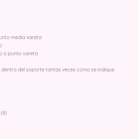
unto media vareta
o
o o punto vareta
s dentro del soporte tantas veces como se indique.
 (6)