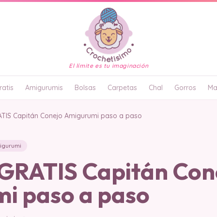
El límite es tu imaginación
atis
Amigurumis
Bolsas
Carpetas
Chal
Gorros
Ma
TIS Capitán Conejo Amigurumi paso a paso
igurumi
RATIS Capitán Con
i paso a paso