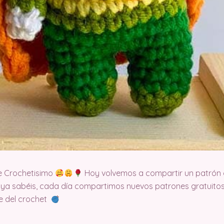
e Crochetisimo
Hoy volvemos a compartir un patrón 
 ya sabéis, cada día compartimos nuevos patrones gratuitos
te del crochet