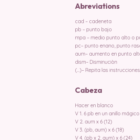
Abreviations
cad – cadeneta
pb – punto bajo
mpa – medio punto alto o p
pc– punto enano, punto ras
aum– aumento en punto alt
dism– Disminuciòn
(…)– Repita las instruccione
Cabeza
Hacer en blanco
V 1. 6 pb en un anillo mágico
V 2. aum x 6 (12)
V 3. (pb, aum) x 6 (18)
V 4. (pb x 2, aum) x 6 (24)