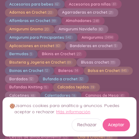
Accesorios para bebes
Accesorios para niñas
62
61
Adornos en Crochet
Agarraderas en crochet
20
21
Alfombras en Crochet
Almohadones
99
248
Amigurumi Gnomo
Amigurumi Navideño
20
80
Amigurumi para Principiantes
Amigurumis
542
2494
Aplicaciones en crochet
Bandoleras en crochet
60
5
Bermudas
Bikinis en Crochet
3
27
Bisuteria y Joyeria en Crochet
Blusas crochet
89
111
Boinas en Crochet
Boleros
Bolsa en Crochet
12
14
845
Bordados
Bufanda a crochet
12
32
Bufandas Knitting
Calcados tejidos
15
19
Calcetines
Calentadores
Caminos de Mesa
46
16
41
Camisetas en Crochet
Capas en crochet
25
9
Usamos cookies para analítica y anuncios. Puedes
aceptar o rechazar.
Más información
Capuchas
Cardigan a crochet
50
233
Carpetas en crochet
Carteras
293
41
Rechazar
Aceptar
Centro de Mesa Decorativos a crochet
48
Cestas de almacenamiento
Chal a Crochet
123
330