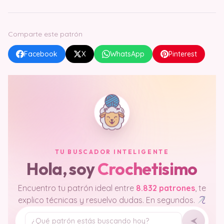
Comparte este patrón
Facebook
X
WhatsApp
Pinterest
TU BUSCADOR INTELIGENTE
Hola, soy
Crochetisimo
Encuentro tu patrón ideal entre
8.832 patrones
, te
explico técnicas y resuelvo dudas. En segundos.