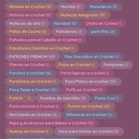
Mitones en Crochet
Mochila
Monederos
30
17
35
Motivos en crochet
Muñecas Amigurumi
85
145
Muñecas de tela
Navidad
Otoño en Cochet
2
112
1
Paños de Cocina
Pantalones
pantuflas
78
9
28
Pañuelos para el Cabello en Crochet
8
Pasadores/Ganchos en Crochet
1
PATRONES PREMIUM
Pies Descalzos en Crochet
449
2
Plantas en Crochet
Polos en Crochet
Pompones
5
1
1
Ponchos a crochet
Porta lapices a crochet
135
2
Portafotos en Crochet
Posa Platos en crochet
2
105
Posa Tazas a Crochet
Puffs en Crochet
132
5
PUNCH
Puntillas de Ganchillo
Punto Cruz
1
16
1
Punto Intarsia a Crochet
Puntos en Crochet
3
125
Reciclando en Crochet
Riñoneras en Crochet
16
12
Ropa y Accesorios para Bebes a Crochet
110
Ruanas en Crochet
Saco para Dormir en Crochet
2
10