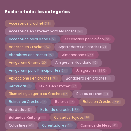
Explora todas las categorías
Accesorios crochet
319
Accesorios en Crochet para Mascotas
57
Accesorios para bebes
Accesorios para niñas
61
60
Adornos en Crochet
Agarraderas en crochet
20
21
Alfombras en Crochet
Almohadones
99
248
Amigurumi Gnomo
Amigurumi Navideño
20
80
Amigurumi para Principiantes
Amigurumis
541
2493
Aplicaciones en crochet
Bandoleras en crochet
60
5
Bermudas
Bikinis en Crochet
3
27
Bisuteria y Joyeria en Crochet
Blusas crochet
89
111
Boinas en Crochet
Boleros
Bolsa en Crochet
12
14
845
Bordados
Bufanda a crochet
12
32
Bufandas Knitting
Calcados tejidos
15
19
Calcetines
Calentadores
Caminos de Mesa
46
16
41