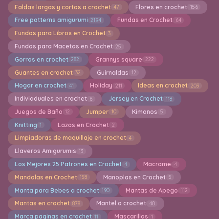
Faldas largas y cortas a crochet
Flores en crochet
47
156
Free patterns amigurumi
Fundas en Crochet
2194
64
Fundas para Libros en Crochet
3
Fundas para Macetas en Crochet
25
Gorros en crochet
Grannys square
282
222
Guantes en crochet
Guirnaldas
32
12
Hogar en crochet
Holiday
Ideas en crochet
41
211
203
Indiviaduales en crochet
Jersey en Crochet
6
118
Juegos de Baño
Jumper
Kimonos
12
10
5
Knitting
Lazos en Crochet
1
2
Limpiadoras de maquillaje en crochet
4
Llaveros Amigurumis
13
Los Mejores 25 Patrones en Crochet
Macrame
4
4
Mandalas en Crochet
Manoplas en Crochet
158
5
Manta para Bebes a crochet
Mantas de Apego
190
112
Mantas en crochet
Mantel a crochet
878
40
Marca paginas en crochet
Mascarillas
11
1