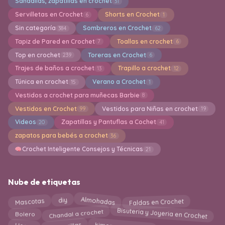
Sandalias, zapatillas en crochet
31
Servilletas en Crochet
Shorts en Crochet
6
1
Sin categoría
Sombreros en Crochet
384
62
Tapiz de Pared en Crochet
Toallas en crochet
7
6
Top en crochet
Toreras en Crochet
239
6
Trajes de baños a crochet
Trapillo a crochet
13
12
Túnica en crochet
Verano a Crochet
15
1
Vestidos a crochet para muñecas Barbie
8
Vestidos en Crochet
Vestidos para Niñas en crochet
99
19
Videos
Zapatillas y Pantuflas a Cochet
20
41
zapatos para bebés a crochet
36
Crochet Inteligente Consejos y Técnicas
21
Nube de etiquetas
Almohadas
diy
Faldas en Crochet
Mascotas
Bisuteria y Joyeria en Crochet
Chandal a crochet
Bolero