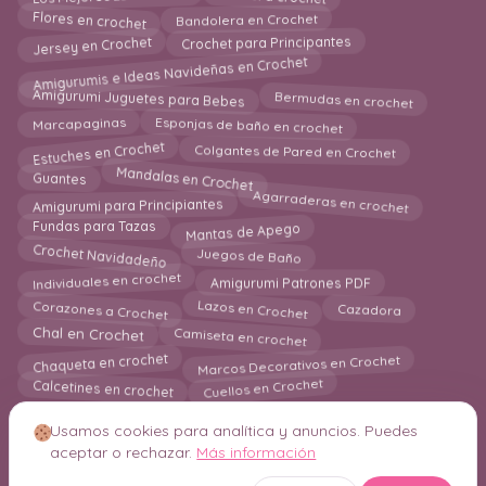
Flores en crochet
Bandolera en Crochet
Jersey en Crochet
Crochet para Principantes
Amigurumis e Ideas Navideñas en Crochet
Bermudas en crochet
Amigurumi Juguetes para Bebes
Esponjas de baño en crochet
Marcapaginas
Estuches en Crochet
Colgantes de Pared en Crochet
Mandalas en Crochet
Guantes
Agarraderas en crochet
Amigurumi para Principiantes
Mantas de Apego
Fundas para Tazas
Crochet Navidadeño
Juegos de Baño
Individuales en crochet
Amigurumi Patrones PDF
Cazadora
Corazones a Crochet
Lazos en Crochet
Camiseta en crochet
Chal en Crochet
Marcos Decorativos en Crochet
Chaqueta en crochet
Calcetines en crochet
Cuellos en Crochet
Usamos cookies para analítica y anuncios. Puedes
aceptar o rechazar.
Más información
© 2026 Crochetisimo. Todos los derechos reservados.