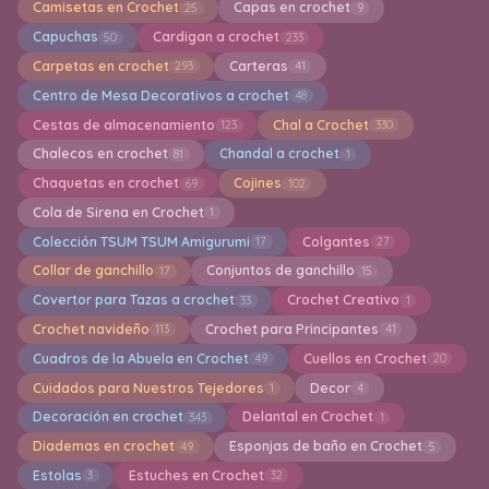
Camisetas en Crochet
Capas en crochet
25
9
Capuchas
Cardigan a crochet
50
233
Carpetas en crochet
Carteras
293
41
Centro de Mesa Decorativos a crochet
48
Cestas de almacenamiento
Chal a Crochet
123
330
Chalecos en crochet
Chandal a crochet
81
1
Chaquetas en crochet
Cojines
69
102
Cola de Sirena en Crochet
1
Colección TSUM TSUM Amigurumi
Colgantes
17
27
Collar de ganchillo
Conjuntos de ganchillo
17
15
Covertor para Tazas a crochet
Crochet Creativo
33
1
Crochet navideño
Crochet para Principantes
113
41
Cuadros de la Abuela en Crochet
Cuellos en Crochet
49
20
Cuidados para Nuestros Tejedores
Decor
1
4
Decoración en crochet
Delantal en Crochet
343
1
Diademas en crochet
Esponjas de baño en Crochet
49
5
Estolas
Estuches en Crochet
3
32