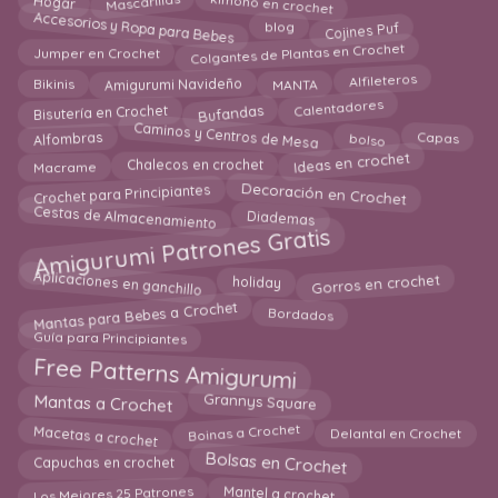
kimono en crochet
Mascarillas
Hogar
Accesorios y Ropa para Bebes
Cojines Puf
blog
Colgantes de Plantas en Crochet
Jumper en Crochet
Amigurumi Navideño
MANTA
Alfileteros
Bikinis
Calentadores
Bufandas
Bisutería en Crochet
Caminos y Centros de Mesa
Alfombras
bolso
Capas
Ideas en crochet
Macrame
Chalecos en crochet
Decoración en Crochet
Crochet para Principiantes
Cestas de Almacenamiento
Diademas
Amigurumi Patrones Gratis
Aplicaciones en ganchillo
Gorros en crochet
holiday
Mantas para Bebes a Crochet
Bordados
Guía para Principiantes
Free Patterns Amigurumi
Mantas a Crochet
Grannys Square
Macetas a crochet
Boinas a Crochet
Delantal en Crochet
Bolsas en Crochet
Capuchas en crochet
Mantel a crochet
Los Mejores 25 Patrones