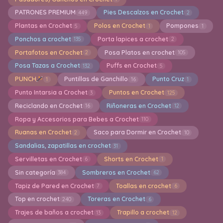
PATRONES PREMIUM
Pies Descalzos en Crochet
449
2
Plantas en Crochet
Polos en Crochet
Pompones
5
1
1
Ponchos a crochet
Porta lapices a crochet
135
2
Portafotos en Crochet
Posa Platos en crochet
2
105
Posa Tazas a Crochet
Puffs en Crochet
132
5
PUNCH
Puntillas de Ganchillo
Punto Cruz
1
16
1
Punto Intarsia a Crochet
Puntos en Crochet
3
125
Reciclando en Crochet
Riñoneras en Crochet
16
12
Ropa y Accesorios para Bebes a Crochet
110
Ruanas en Crochet
Saco para Dormir en Crochet
2
10
Sandalias, zapatillas en crochet
31
Servilletas en Crochet
Shorts en Crochet
6
1
Sin categoría
Sombreros en Crochet
384
62
Tapiz de Pared en Crochet
Toallas en crochet
7
6
Top en crochet
Toreras en Crochet
240
6
Trajes de baños a crochet
Trapillo a crochet
13
12