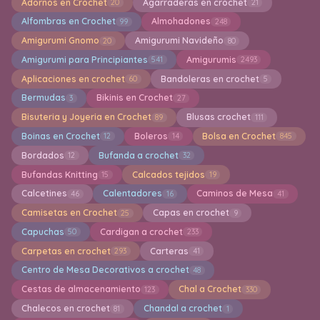
Adornos en Crochet
Agarraderas en crochet
20
21
Alfombras en Crochet
Almohadones
99
248
Amigurumi Gnomo
Amigurumi Navideño
20
80
Amigurumi para Principiantes
Amigurumis
541
2493
Aplicaciones en crochet
Bandoleras en crochet
60
5
Bermudas
Bikinis en Crochet
3
27
Bisuteria y Joyeria en Crochet
Blusas crochet
89
111
Boinas en Crochet
Boleros
Bolsa en Crochet
12
14
845
Bordados
Bufanda a crochet
12
32
Bufandas Knitting
Calcados tejidos
15
19
Calcetines
Calentadores
Caminos de Mesa
46
16
41
Camisetas en Crochet
Capas en crochet
25
9
Capuchas
Cardigan a crochet
50
233
Carpetas en crochet
Carteras
293
41
Centro de Mesa Decorativos a crochet
48
Cestas de almacenamiento
Chal a Crochet
123
330
Chalecos en crochet
Chandal a crochet
81
1