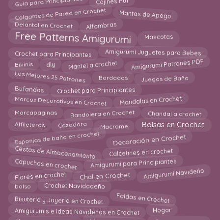
Guía para Principiantes
Cojines Puf
Colgantes de Pared en Crochet
Mantas de Apego
Alfombras
Delantal en Crochet
Free Patterns Amigurumi
Mascotas
Crochet para Principantes
Amigurumi Juguetes para Bebes
Mantel a crochet
Amigurumi Patrones PDF
diy
Bikinis
Los Mejores 25 Patrones
Juegos de Baño
Bordados
Bufandas
Crochet para Principiantes
Mandalas en Crochet
Marcos Decorativos en Crochet
Bandolera en Crochet
Chandal a crochet
Marcapaginas
Bolsas en Crochet
Cazadora
Alfileteros
Macrame
Esponjas de baño en crochet
Decoración en Crochet
Cestas de Almacenamiento
Calcetines en crochet
Capuchas en crochet
Amigurumi para Principiantes
Flores en crochet
Amigurumi Navideño
Chal en Crochet
Crochet Navidadeño
bolso
Faldas en Crochet
Bisuteria y Joyeria en Crochet
Amigurumis e Ideas Navideñas en Crochet
Hogar