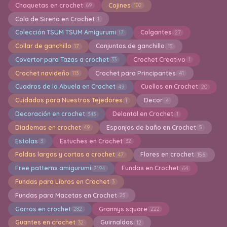
Chaquetas en crochet
Cojines
69
102
Cola de Sirena en Crochet
1
Colección TSUM TSUM Amigurumi
Colgantes
17
27
Collar de ganchillo
Conjuntos de ganchillo
17
15
Covertor para Tazas a crochet
Crochet Creativo
33
1
Crochet navideño
Crochet para Principantes
113
41
Cuadros de la Abuela en Crochet
Cuellos en Crochet
49
20
Cuidados para Nuestros Tejedores
Decor
1
4
Decoración en crochet
Delantal en Crochet
343
1
Diademas en crochet
Esponjas de baño en Crochet
49
5
Estolas
Estuches en Crochet
3
32
Faldas largas y cortas a crochet
Flores en crochet
47
156
Free patterns amigurumi
Fundas en Crochet
2194
64
Fundas para Libros en Crochet
3
Fundas para Macetas en Crochet
25
Gorros en crochet
Grannys square
282
222
Guantes en crochet
Guirnaldas
32
12