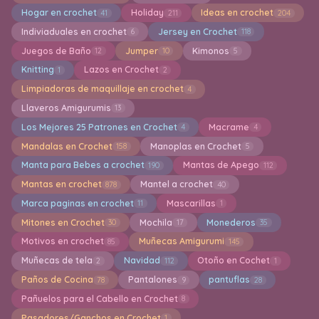
Hogar en crochet
Holiday
Ideas en crochet
41
211
204
Indiviaduales en crochet
Jersey en Crochet
6
118
Juegos de Baño
Jumper
Kimonos
12
10
5
Knitting
Lazos en Crochet
1
2
Limpiadoras de maquillaje en crochet
4
Llaveros Amigurumis
13
Los Mejores 25 Patrones en Crochet
Macrame
4
4
Mandalas en Crochet
Manoplas en Crochet
158
5
Manta para Bebes a crochet
Mantas de Apego
190
112
Mantas en crochet
Mantel a crochet
878
40
Marca paginas en crochet
Mascarillas
11
1
Mitones en Crochet
Mochila
Monederos
30
17
35
Motivos en crochet
Muñecas Amigurumi
85
145
Muñecas de tela
Navidad
Otoño en Cochet
2
112
1
Paños de Cocina
Pantalones
pantuflas
78
9
28
Pañuelos para el Cabello en Crochet
8
Pasadores/Ganchos en Crochet
1