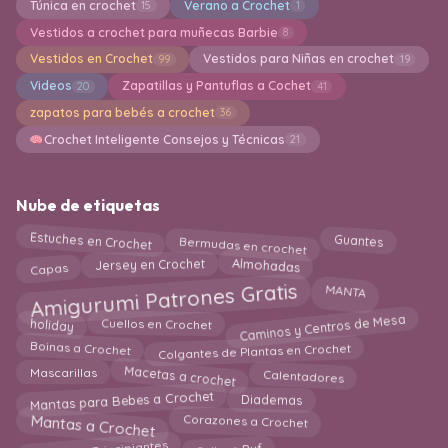
Túnica en crochet
Verano a Crochet
15
1
Vestidos a crochet para muñecas Barbie
8
Vestidos en Crochet
Vestidos para Niñas en crochet
99
19
Videos
Zapatillas y Pantuflas a Cochet
20
41
zapatos para bebés a crochet
36
Crochet Inteligente Consejos y Técnicas
21
Nube de etiquetas
Bermudas en crochet
Guantes
Estuches en Crochet
Capas
Almohadas
Jersey en Crochet
Amigurumi Patrones Gratis
MANTA
Caminos y Centros de Mesa
holiday
Cuellos en Crochet
Colgantes de Plantas en Crochet
Boinas a Crochet
Macetas a crochet
Calentadores
Mascarillas
Mantas para Bebes a Crochet
Diademas
Mantas a Crochet
Corazones a Crochet