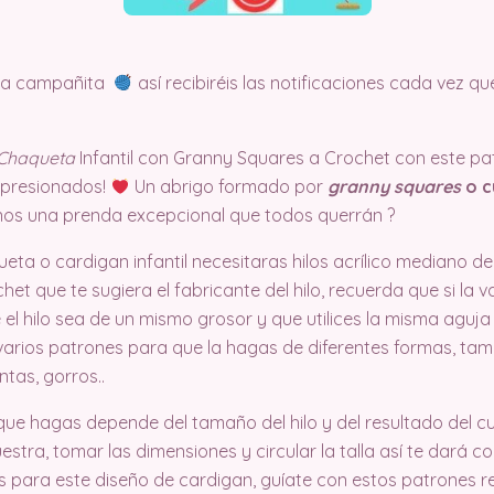
 la campañita
así recibiréis las notificaciones cada vez
Chaqueta
Infantil con Granny Squares a Crochet con este patr
mpresionados!
Un abrigo formado por
granny squares
o c
os una prenda excepcional que todos querrán ?
eta o cardigan infantil necesitaras hilos acrílico mediano de
het que te sugiera el fabricante del hilo, recuerda que si la v
el hilo sea de un mismo grosor y que utilices la misma aguja a
e varios patrones para que la hagas de diferentes formas, ta
tas, gorros..
ue hagas depende del tamaño del hilo y del resultado del c
stra, tomar las dimensiones y circular la talla así te dará 
s para este diseño de cardigan, guíate con estos patrones 