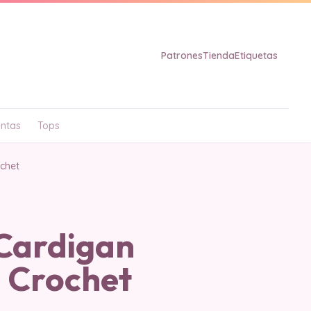
Patrones
Tienda
Etiquetas
ntas
Tops
chet
Cardigan
a Crochet