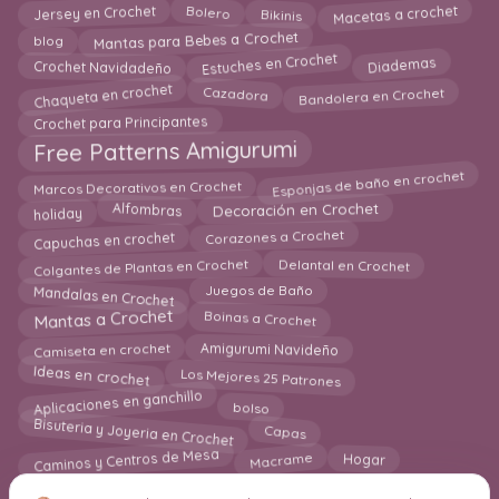
Macetas a crochet
Bikinis
Jersey en Crochet
Bolero
Mantas para Bebes a Crochet
blog
Diademas
Estuches en Crochet
Crochet Navidadeño
Chaqueta en crochet
Bandolera en Crochet
Cazadora
Crochet para Principantes
Free Patterns Amigurumi
Esponjas de baño en crochet
Marcos Decorativos en Crochet
Decoración en Crochet
Alfombras
holiday
Corazones a Crochet
Capuchas en crochet
Delantal en Crochet
Colgantes de Plantas en Crochet
Mandalas en Crochet
Juegos de Baño
Mantas a Crochet
Boinas a Crochet
Amigurumi Navideño
Camiseta en crochet
Ideas en crochet
Los Mejores 25 Patrones
Aplicaciones en ganchillo
bolso
Bisuteria y Joyeria en Crochet
Capas
Caminos y Centros de Mesa
Macrame
Hogar