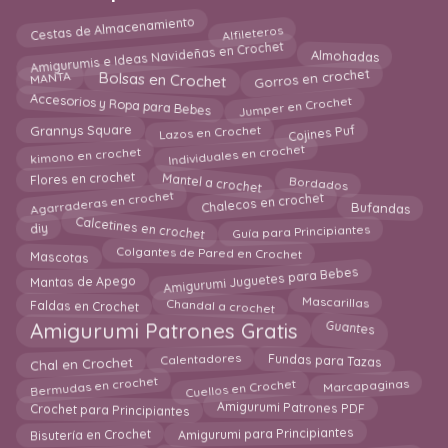
Cestas de Almacenamiento
Alfileteros
Amigurumis e Ideas Navideñas en Crochet
Almohadas
Gorros en crochet
MANTA
Bolsas en Crochet
Accesorios y Ropa para Bebes
Jumper en Crochet
Cojines Puf
Grannys Square
Lazos en Crochet
Individuales en crochet
kimono en crochet
Mantel a crochet
Flores en crochet
Bordados
Agarraderas en crochet
Chalecos en crochet
Bufandas
Calcetines en crochet
diy
Guía para Principiantes
Mascotas
Colgantes de Pared en Crochet
Amigurumi Juguetes para Bebes
Mantas de Apego
Mascarillas
Faldas en Crochet
Chandal a crochet
Guantes
Amigurumi Patrones Gratis
Calentadores
Chal en Crochet
Fundas para Tazas
Bermudas en crochet
Cuellos en Crochet
Marcapaginas
Amigurumi Patrones PDF
Crochet para Principiantes
Amigurumi para Principiantes
Bisutería en Crochet