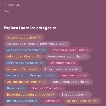
Mi cuenta
Buscar
Explora todas las categorías
Accesorios crochet
319
Accesorios en Crochet para Mascotas
57
Accesorios para bebes
Accesorios para niñas
62
61
Adornos en Crochet
Agarraderas en crochet
20
21
Alfombras en Crochet
Almohadones
99
248
Amigurumi Gnomo
Amigurumi Navideño
20
80
Amigurumi para Principiantes
Amigurumis
542
2494
Aplicaciones en crochet
Bandoleras en crochet
60
5
Bermudas
Bikinis en Crochet
3
27
Bisuteria y Joyeria en Crochet
Blusas crochet
89
111
Boinas en Crochet
Boleros
Bolsa en Crochet
12
14
845