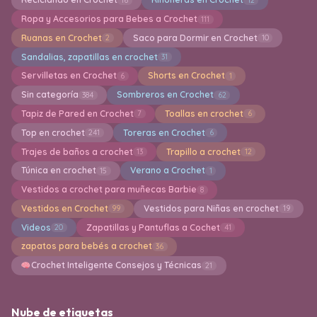
Ropa y Accesorios para Bebes a Crochet
111
Ruanas en Crochet
Saco para Dormir en Crochet
2
10
Sandalias, zapatillas en crochet
31
Servilletas en Crochet
Shorts en Crochet
6
1
Sin categoría
Sombreros en Crochet
384
62
Tapiz de Pared en Crochet
Toallas en crochet
7
6
Top en crochet
Toreras en Crochet
241
6
Trajes de baños a crochet
Trapillo a crochet
13
12
Túnica en crochet
Verano a Crochet
15
1
Vestidos a crochet para muñecas Barbie
8
Vestidos en Crochet
Vestidos para Niñas en crochet
99
19
Videos
Zapatillas y Pantuflas a Cochet
20
41
zapatos para bebés a crochet
36
Crochet Inteligente Consejos y Técnicas
21
Nube de etiquetas