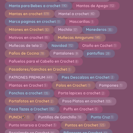
Manta para Bebes a crochet
Mantas de Apego
190
112
Mantas en crochet
Mantel a crochet
878
40
Marca paginas en crochet
Mascarillas
11
1
Mitones en Crochet
Mochila
Monederos
30
17
35
Motivos en crochet
Muñecas Amigurumi
85
145
Muñecas de tela
Navidad
Otoño en Cochet
2
112
1
Paños de Cocina
Pantalones
pantuflas
78
9
28
Pañuelos para el Cabello en Crochet
8
Pasadores/Ganchos en Crochet
1
PATRONES PREMIUM
Pies Descalzos en Crochet
449
2
Plantas en Crochet
Polos en Crochet
Pompones
5
1
1
Ponchos a crochet
Porta lapices a crochet
135
2
Portafotos en Crochet
Posa Platos en crochet
2
105
Posa Tazas a Crochet
Puffs en Crochet
132
5
PUNCH
Puntillas de Ganchillo
Punto Cruz
1
16
1
Punto Intarsia a Crochet
Puntos en Crochet
3
125
Reciclando en Crochet
Riñoneras en Crochet
16
12