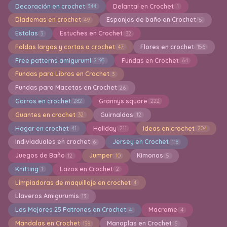
Decoración en crochet
Delantal en Crochet
344
1
Diademas en crochet
Esponjas de baño en Crochet
49
5
Estolas
Estuches en Crochet
3
32
Faldas largas y cortas a crochet
Flores en crochet
47
156
Free patterns amigurumi
Fundas en Crochet
2195
64
Fundas para Libros en Crochet
3
Fundas para Macetas en Crochet
26
Gorros en crochet
Grannys square
282
222
Guantes en crochet
Guirnaldas
32
12
Hogar en crochet
Holiday
Ideas en crochet
41
211
204
Indiviaduales en crochet
Jersey en Crochet
6
118
Juegos de Baño
Jumper
Kimonos
12
10
5
Knitting
Lazos en Crochet
1
2
Limpiadoras de maquillaje en crochet
4
Llaveros Amigurumis
13
Los Mejores 25 Patrones en Crochet
Macrame
4
4
Mandalas en Crochet
Manoplas en Crochet
158
5