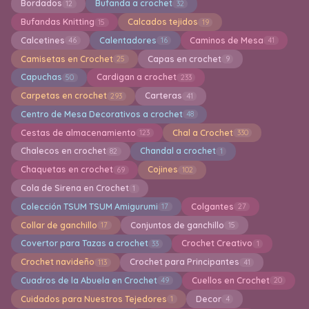
Bordados
Bufanda a crochet
12
32
Bufandas Knitting
Calcados tejidos
15
19
Calcetines
Calentadores
Caminos de Mesa
46
16
41
Camisetas en Crochet
Capas en crochet
25
9
Capuchas
Cardigan a crochet
50
233
Carpetas en crochet
Carteras
293
41
Centro de Mesa Decorativos a crochet
48
Cestas de almacenamiento
Chal a Crochet
123
330
Chalecos en crochet
Chandal a crochet
82
1
Chaquetas en crochet
Cojines
69
102
Cola de Sirena en Crochet
1
Colección TSUM TSUM Amigurumi
Colgantes
17
27
Collar de ganchillo
Conjuntos de ganchillo
17
15
Covertor para Tazas a crochet
Crochet Creativo
33
1
Crochet navideño
Crochet para Principantes
113
41
Cuadros de la Abuela en Crochet
Cuellos en Crochet
49
20
Cuidados para Nuestros Tejedores
Decor
1
4