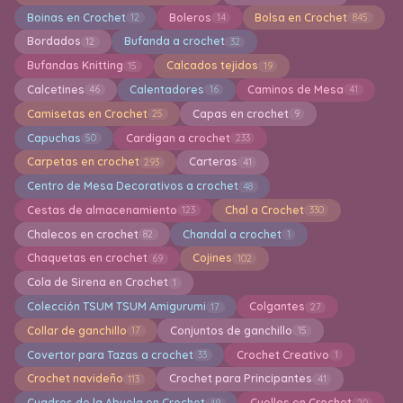
Boinas en Crochet
Boleros
Bolsa en Crochet
12
14
845
Bordados
Bufanda a crochet
12
32
Bufandas Knitting
Calcados tejidos
15
19
Calcetines
Calentadores
Caminos de Mesa
46
16
41
Camisetas en Crochet
Capas en crochet
25
9
Capuchas
Cardigan a crochet
50
233
Carpetas en crochet
Carteras
293
41
Centro de Mesa Decorativos a crochet
48
Cestas de almacenamiento
Chal a Crochet
123
330
Chalecos en crochet
Chandal a crochet
82
1
Chaquetas en crochet
Cojines
69
102
Cola de Sirena en Crochet
1
Colección TSUM TSUM Amigurumi
Colgantes
17
27
Collar de ganchillo
Conjuntos de ganchillo
17
15
Covertor para Tazas a crochet
Crochet Creativo
33
1
Crochet navideño
Crochet para Principantes
113
41
Cuadros de la Abuela en Crochet
Cuellos en Crochet
49
20