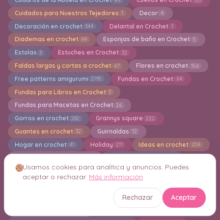
Cuidados para Nuestros Tejedores
Decor
1
4
Decoración en crochet
Delantal en Crochet
344
1
Diademas en crochet
Esponjas de baño en Crochet
49
5
Estolas
Estuches en Crochet
3
32
Faldas largas y cortas a crochet
Flores en crochet
47
156
Free patterns amigurumi
Fundas en Crochet
2195
64
Fundas para Libros en Crochet
3
Fundas para Macetas en Crochet
26
Gorros en crochet
Grannys square
282
222
Guantes en crochet
Guirnaldas
32
12
Hogar en crochet
Holiday
Ideas en crochet
41
211
204
Indiviaduales en crochet
Jersey en Crochet
6
118
Usamos cookies para analítica y anuncios. Puedes
Juegos de Baño
Jumper
Kimonos
12
10
5
aceptar o rechazar.
Más información
Knitting
Lazos en Crochet
1
2
Rechazar
Aceptar
Limpiadoras de maquillaje en crochet
4
Llaveros Amigurumis
13