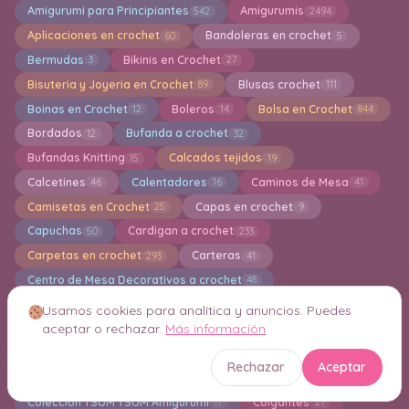
Amigurumi para Principiantes
Amigurumis
542
2494
Aplicaciones en crochet
Bandoleras en crochet
60
5
Bermudas
Bikinis en Crochet
3
27
Bisuteria y Joyeria en Crochet
Blusas crochet
89
111
Boinas en Crochet
Boleros
Bolsa en Crochet
12
14
844
Bordados
Bufanda a crochet
12
32
Bufandas Knitting
Calcados tejidos
15
19
Calcetines
Calentadores
Caminos de Mesa
46
16
41
Camisetas en Crochet
Capas en crochet
25
9
Capuchas
Cardigan a crochet
50
233
Carpetas en crochet
Carteras
293
41
Centro de Mesa Decorativos a crochet
48
Cestas de almacenamiento
Chal a Crochet
123
330
Usamos cookies para analítica y anuncios. Puedes
aceptar o rechazar.
Más información
Chalecos en crochet
Chandal a crochet
82
1
Chaquetas en crochet
Cojines
69
102
Rechazar
Aceptar
Cola de Sirena en Crochet
1
Colección TSUM TSUM Amigurumi
Colgantes
17
27