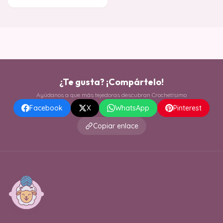
puntada te a
¿Te gusta? ¡Compártelo!
Ayúdanos a que más tejedoras descubran Crochetísimo
Facebook
X
WhatsApp
Pinterest
Copiar enlace