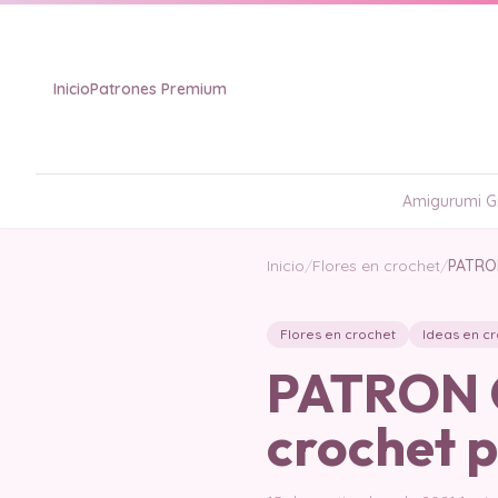
Inicio
Patrones Premium
Amigurumi Gr
Inicio
/
Flores en crochet
/
PATRON
Flores en crochet
Ideas en c
PATRON G
crochet 