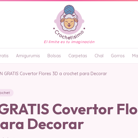
El límite es tu imaginación
atis
Amigurumis
Bolsas
Carpetas
Chal
Gorros
Ma
 GRATIS Covertor Flores 3D a crochet para Decorar
rochet
RATIS Covertor Flo
para Decorar