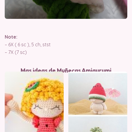
Note:
– 6X ( 6 sc ), 5 ch, stst
– 7X (7 sc)
Mas ideas de Muñecas Amigurumi