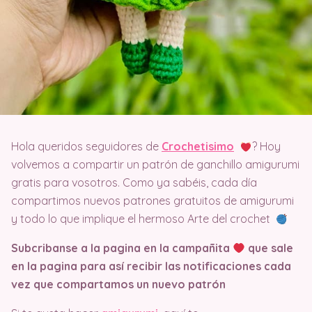
Hola queridos seguidores de
Crochetisimo
? Hoy
volvemos a compartir un patrón de ganchillo amigurumi
gratis para vosotros. Como ya sabéis, cada día
compartimos nuevos patrones gratuitos de amigurumi
y todo lo que implique el hermoso Arte del crochet
Subcribanse a la pagina en la campañita
que sale
en la pagina
para así recibir las notificaciones cada
vez que compartamos un nuevo patrón