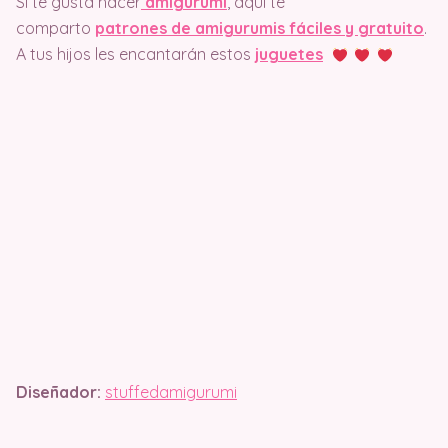
Si te gusta hacer
amigurumi
, aquí te
comparto
patrones de amigurumis fáciles y gratuito
.
A tus hijos les encantarán estos
juguetes
Diseñador:
stuffedamigurumi