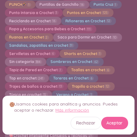
PUNCH
Puntillas de Ganchillo
Punto Cruz
1
16
1
Punto Intarsia a Crochet
Puntos en Crochet
3
125
Reciclando en Crochet
Riñoneras en Crochet
16
12
Ropa y Accesorios para Bebes a Crochet
111
Ruanas en Crochet
Saco para Dormir en Crochet
2
10
Sandalias, zapatillas en crochet
31
Servilletas en Crochet
Shorts en Crochet
6
1
Sin categoría
Sombreros en Crochet
384
62
Tapiz de Pared en Crochet
Toallas en crochet
7
6
Top en crochet
Toreras en Crochet
241
6
Trajes de baños a crochet
Trapillo a crochet
13
12
Túnica en crochet
Verano a Crochet
15
1
Vestidos a crochet para muñecas Barbie
8
Usamos cookies para analítica y anuncios. Puedes
aceptar o rechazar.
Más información
Vestidos en Crochet
Vestidos para Niñas en crochet
99
19
Videos
Zapatillas y Pantuflas a Cochet
20
41
Rechazar
Aceptar
zapatos para bebés a crochet
36
Crochet Inteligente Consejos y Técnicas
21