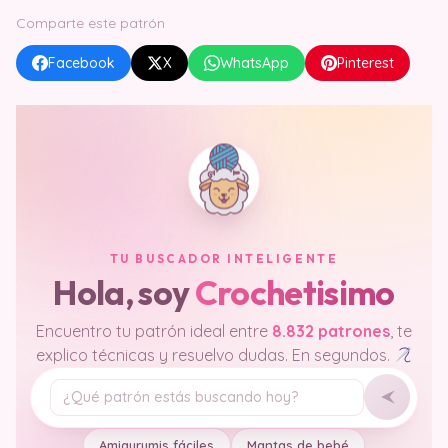
Comparte este patrón
Facebook
X
WhatsApp
Pinterest
TU BUSCADOR INTELIGENTE
Hola, soy
Crochetisimo
Encuentro tu patrón ideal entre
8.832 patrones
, te
explico técnicas y resuelvo dudas. En segundos.
Tu pregunta
Amigurumis fáciles
Mantas de bebé