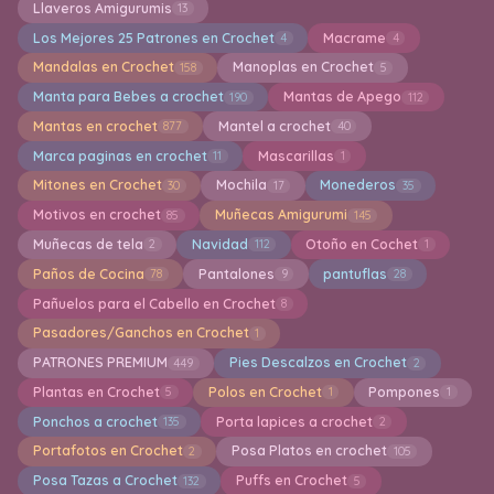
Llaveros Amigurumis
13
Los Mejores 25 Patrones en Crochet
Macrame
4
4
Mandalas en Crochet
Manoplas en Crochet
158
5
Manta para Bebes a crochet
Mantas de Apego
190
112
Mantas en crochet
Mantel a crochet
877
40
Marca paginas en crochet
Mascarillas
11
1
Mitones en Crochet
Mochila
Monederos
30
17
35
Motivos en crochet
Muñecas Amigurumi
85
145
Muñecas de tela
Navidad
Otoño en Cochet
2
112
1
Paños de Cocina
Pantalones
pantuflas
78
9
28
Pañuelos para el Cabello en Crochet
8
Pasadores/Ganchos en Crochet
1
PATRONES PREMIUM
Pies Descalzos en Crochet
449
2
Plantas en Crochet
Polos en Crochet
Pompones
5
1
1
Ponchos a crochet
Porta lapices a crochet
135
2
Portafotos en Crochet
Posa Platos en crochet
2
105
Posa Tazas a Crochet
Puffs en Crochet
132
5