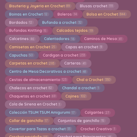
Bisuteria y Joyeria en Crochet
Blusas crochet
89
111
Boinas en Crochet
Boleros
Bolsa en Crochet
12
14
844
Bordados
Bufanda a crochet
12
32
Bufandas Knitting
Calcados tejidos
15
19
Calcetines
Calentadores
Caminos de Mesa
46
16
41
Camisetas en Crochet
Capas en crochet
25
9
Capuchas
Cardigan a crochet
50
233
Carpetas en crochet
Carteras
293
41
Centro de Mesa Decorativos a crochet
48
Cestas de almacenamiento
Chal a Crochet
123
330
Chalecos en crochet
Chandal a crochet
82
1
Chaquetas en crochet
Cojines
69
102
Cola de Sirena en Crochet
1
Colección TSUM TSUM Amigurumi
Colgantes
17
27
Collar de ganchillo
Conjuntos de ganchillo
17
15
Covertor para Tazas a crochet
Crochet Creativo
33
1
Crochet navideño
Crochet para Principantes
113
41