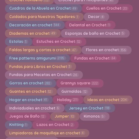
Cuadros de la Abuela en Crochet
Cuellos en Crochet
49
20
Cuidados para Nuestros Tejedores
Decor
1
4
Decoración en crochet
Delantal en Crochet
344
1
Diademas en crochet
Esponjas de baño en Crochet
49
5
Estolas
Estuches en Crochet
3
32
Faldas largas y cortas a crochet
Flores en crochet
47
156
Free patterns amigurumi
Fundas en Crochet
2195
64
Fundas para Libros en Crochet
3
Fundas para Macetas en Crochet
26
Gorros en crochet
Grannys square
282
222
Guantes en crochet
Guirnaldas
32
12
Hogar en crochet
Holiday
Ideas en crochet
41
211
204
Indiviaduales en crochet
Jersey en Crochet
6
118
Juegos de Baño
Jumper
Kimonos
12
10
5
Knitting
Lazos en Crochet
1
2
Limpiadoras de maquillaje en crochet
4