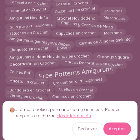
Lazos en Crochet
Camiseta en crochet
Calcetines en crochet
Delantal en Crochet
Bordados
Mascarillas
Crochet Navidadeño
Amigurumi Navideño
Guía para Principiantes
Caminos y Centros de Mesa
Capuchas en crochet
Macrame
Estuches en Crochet
Amigurumi Juguetes para Bebes
Cestas de Almacenamiento
Chaqueta en crochet
bolso
Amigurumis e Ideas Navideñas en Crochet
Grannys Square
Marcos Decorativos en Crochet
Decoración en Crochet
Free Patterns Amigurumi
Cojines Puf
Macetas a crochet
Crochet para Principiantes
Bandolera en Crochet
Cuellos en Crochet
Jersey en Crochet
Chalecos en crochet
Usamos cookies para analítica y anuncios. Puedes
aceptar o rechazar.
Más información
© 2026 Crochetisimo. Todos los derechos reservados.
Rechazar
Aceptar