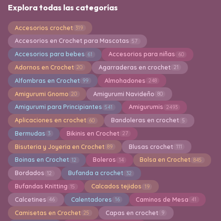
Explora todas las categorías
Accesorios crochet
319
Accesorios en Crochet para Mascotas
57
Accesorios para bebes
Accesorios para niñas
61
60
Adornos en Crochet
Agarraderas en crochet
20
21
Alfombras en Crochet
Almohadones
99
248
Amigurumi Gnomo
Amigurumi Navideño
20
80
Amigurumi para Principiantes
Amigurumis
541
2493
Aplicaciones en crochet
Bandoleras en crochet
60
5
Bermudas
Bikinis en Crochet
3
27
Bisuteria y Joyeria en Crochet
Blusas crochet
89
111
Boinas en Crochet
Boleros
Bolsa en Crochet
12
14
845
Bordados
Bufanda a crochet
12
32
Bufandas Knitting
Calcados tejidos
15
19
Calcetines
Calentadores
Caminos de Mesa
46
16
41
Camisetas en Crochet
Capas en crochet
25
9