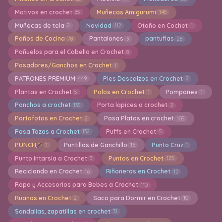
Motivos en crochet
Muñecas Amigurumi
85
145
Muñecas de tela
Navidad
Otoño en Cochet
2
112
1
Paños de Cocina
Pantalones
pantuflas
78
9
28
Pañuelos para el Cabello en Crochet
8
Pasadores/Ganchos en Crochet
1
PATRONES PREMIUM
Pies Descalzos en Crochet
449
2
Plantas en Crochet
Polos en Crochet
Pompones
5
1
1
Ponchos a crochet
Porta lapices a crochet
135
2
Portafotos en Crochet
Posa Platos en crochet
2
105
Posa Tazas a Crochet
Puffs en Crochet
132
5
PUNCH
Puntillas de Ganchillo
Punto Cruz
1
16
1
Punto Intarsia a Crochet
Puntos en Crochet
3
125
Reciclando en Crochet
Riñoneras en Crochet
16
12
Ropa y Accesorios para Bebes a Crochet
110
Ruanas en Crochet
Saco para Dormir en Crochet
2
10
Sandalias, zapatillas en crochet
31