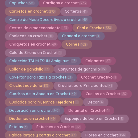
Capuchas
Cardigan a crochet
50
233
Carpetas en crochet
Carteras
293
41
Centro de Mesa Decorativos a crochet
48
Cestas de almacenamiento
Chal a Crochet
123
330
Chalecos en crochet
Chandal a crochet
81
1
Chaquetas en crochet
Cojines
69
102
Cola de Sirena en Crochet
1
Colección TSUM TSUM Amigurumi
Colgantes
17
27
Collar de ganchillo
Conjuntos de ganchillo
17
15
Covertor para Tazas a crochet
Crochet Creativo
33
1
Crochet navideño
Crochet para Principantes
113
41
Cuadros de la Abuela en Crochet
Cuellos en Crochet
49
20
Cuidados para Nuestros Tejedores
Decor
1
4
Decoración en crochet
Delantal en Crochet
343
1
Diademas en crochet
Esponjas de baño en Crochet
49
5
Estolas
Estuches en Crochet
3
32
Faldas largas y cortas a crochet
Flores en crochet
47
156