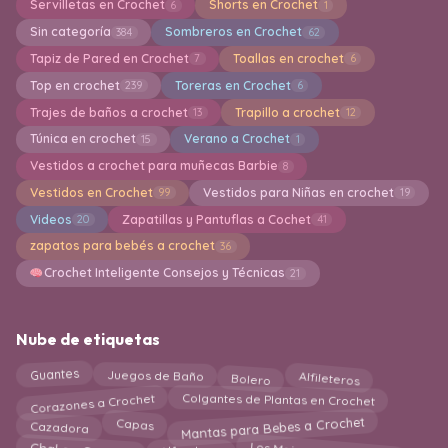
Servilletas en Crochet
Shorts en Crochet
6
1
Sin categoría
Sombreros en Crochet
384
62
Tapiz de Pared en Crochet
Toallas en crochet
7
6
Top en crochet
Toreras en Crochet
239
6
Trajes de baños a crochet
Trapillo a crochet
13
12
Túnica en crochet
Verano a Crochet
15
1
Vestidos a crochet para muñecas Barbie
8
Vestidos en Crochet
Vestidos para Niñas en crochet
99
19
Videos
Zapatillas y Pantuflas a Cochet
20
41
zapatos para bebés a crochet
36
Crochet Inteligente Consejos y Técnicas
21
Nube de etiquetas
Bolero
Alfileteros
Juegos de Baño
Guantes
Corazones a Crochet
Colgantes de Plantas en Crochet
Mantas para Bebes a Crochet
Cazadora
Capas
Los Mejores 25 Patrones
Alfombras