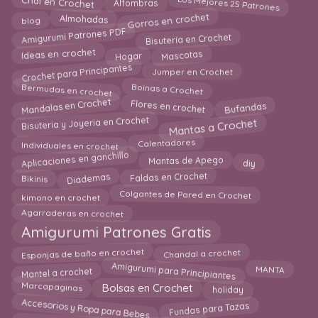
Chal en Crochet
Gorros en crochet
blog
Almohadas
Bisutería en Crochet
Amigurumi Patrones PDF
Hogar
Mascotas
Ideas en crochet
Crochet para Principantes
Jumper en Crochet
Bermudas en crochet
Boinas a Crochet
Mandalas en Crochet
Flores en crochet
Bufandas
Mantas a Crochet
Bisuteria y Joyeria en Crochet
Individuales en crochet
Calentadores
Aplicaciones en ganchillo
diy
Mantas de Apego
Diademas
Bikinis
Faldas en Crochet
kimono en crochet
Colgantes de Pared en Crochet
Agarraderas en crochet
Amigurumi Patrones Gratis
Esponjas de baño en crochet
Chandal a crochet
Amigurumi para Principiantes
Mantel a crochet
MANTA
holiday
Marcapaginas
Bolsas en Crochet
Accesorios y Ropa para Bebes
Fundas para Tazas