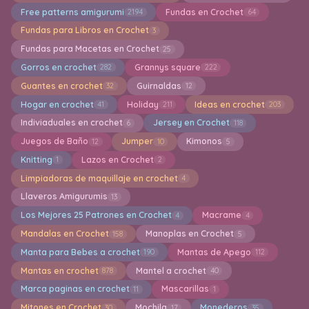
Free patterns amigurumi
Fundas en Crochet
2194
64
Fundas para Libros en Crochet
3
Fundas para Macetas en Crochet
25
Gorros en crochet
Grannys square
282
222
Guantes en crochet
Guirnaldas
32
12
Hogar en crochet
Holiday
Ideas en crochet
41
211
203
Indiviaduales en crochet
Jersey en Crochet
6
118
Juegos de Baño
Jumper
Kimonos
12
10
5
Knitting
Lazos en Crochet
1
2
Limpiadoras de maquillaje en crochet
4
Llaveros Amigurumis
13
Los Mejores 25 Patrones en Crochet
Macrame
4
4
Mandalas en Crochet
Manoplas en Crochet
158
5
Manta para Bebes a crochet
Mantas de Apego
190
112
Mantas en crochet
Mantel a crochet
878
40
Marca paginas en crochet
Mascarillas
11
1
Mitones en Crochet
Mochila
Monederos
30
17
35