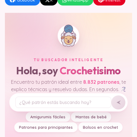
Facebook
X
WhatsApp
Pinterest
TU BUSCADOR INTELIGENTE
Hola, soy
Crochetisimo
Encuentro tu patrón ideal entre
8.832 patrones
, te
explico técnicas y resuelvo dudas. En segundos.
Tu pregunta
Amigurumis fáciles
Mantas de bebé
Patrones para principiantes
Bolsos en crochet