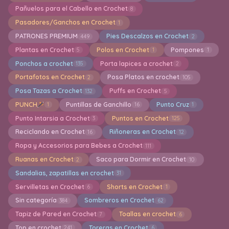
Pañuelos para el Cabello en Crochet
8
Pasadores/Ganchos en Crochet
1
PATRONES PREMIUM
Pies Descalzos en Crochet
449
2
Plantas en Crochet
Polos en Crochet
Pompones
5
1
1
Ponchos a crochet
Porta lapices a crochet
135
2
Portafotos en Crochet
Posa Platos en crochet
2
105
Posa Tazas a Crochet
Puffs en Crochet
132
5
PUNCH
Puntillas de Ganchillo
Punto Cruz
1
16
1
Punto Intarsia a Crochet
Puntos en Crochet
3
125
Reciclando en Crochet
Riñoneras en Crochet
16
12
Ropa y Accesorios para Bebes a Crochet
111
Ruanas en Crochet
Saco para Dormir en Crochet
2
10
Sandalias, zapatillas en crochet
31
Servilletas en Crochet
Shorts en Crochet
6
1
Sin categoría
Sombreros en Crochet
384
62
Tapiz de Pared en Crochet
Toallas en crochet
7
6
Top en crochet
Toreras en Crochet
241
6