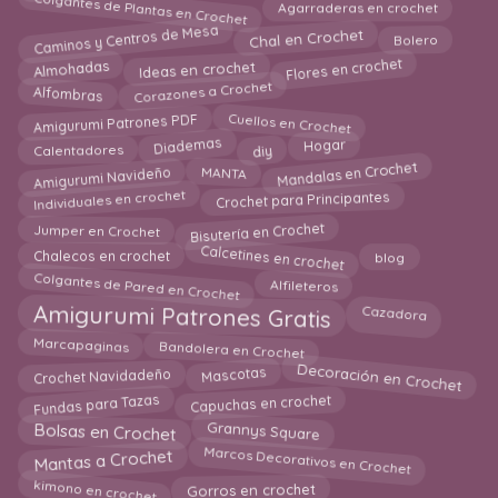
Colgantes de Plantas en Crochet
Agarraderas en crochet
Caminos y Centros de Mesa
Chal en Crochet
Bolero
Flores en crochet
Ideas en crochet
Almohadas
Corazones a Crochet
Alfombras
Amigurumi Patrones PDF
Cuellos en Crochet
Calentadores
diy
Diademas
Hogar
Mandalas en Crochet
Amigurumi Navideño
MANTA
Individuales en crochet
Crochet para Principantes
Bisutería en Crochet
Jumper en Crochet
Calcetines en crochet
blog
Chalecos en crochet
Colgantes de Pared en Crochet
Alfileteros
Cazadora
Amigurumi Patrones Gratis
Bandolera en Crochet
Marcapaginas
Decoración en Crochet
Crochet Navidadeño
Mascotas
Fundas para Tazas
Capuchas en crochet
Bolsas en Crochet
Grannys Square
Marcos Decorativos en Crochet
Mantas a Crochet
kimono en crochet
Gorros en crochet