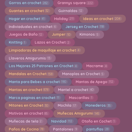
Gorros en crochet
Grannys square
282
222
Guantes en crochet
Guirnaldas
32
12
Hogar en crochet
Holiday
Ideas en crochet
41
211
204
Indiviaduales en crochet
Jersey en Crochet
6
118
Juegos de Baño
Jumper
Kimonos
12
10
5
Knitting
Lazos en Crochet
1
2
Limpiadoras de maquillaje en crochet
4
Llaveros Amigurumis
13
Los Mejores 25 Patrones en Crochet
Macrame
4
4
Mandalas en Crochet
Manoplas en Crochet
158
5
Manta para Bebes a crochet
Mantas de Apego
190
112
Mantas en crochet
Mantel a crochet
878
40
Marca paginas en crochet
Mascarillas
11
1
Mitones en Crochet
Mochila
Monederos
30
17
35
Motivos en crochet
Muñecas Amigurumi
85
145
Muñecas de tela
Navidad
Otoño en Cochet
2
112
1
Paños de Cocina
Pantalones
pantuflas
78
9
28