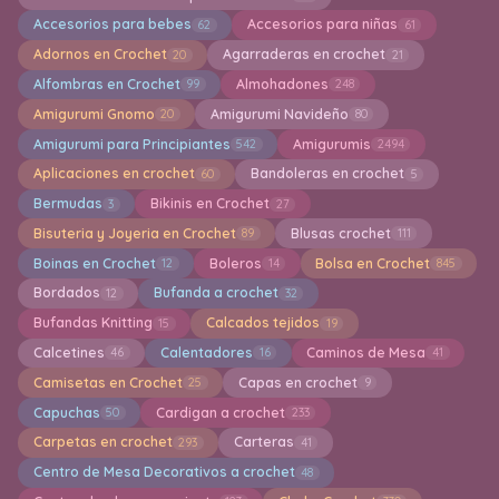
Accesorios para bebes
Accesorios para niñas
62
61
Adornos en Crochet
Agarraderas en crochet
20
21
Alfombras en Crochet
Almohadones
99
248
Amigurumi Gnomo
Amigurumi Navideño
20
80
Amigurumi para Principiantes
Amigurumis
542
2494
Aplicaciones en crochet
Bandoleras en crochet
60
5
Bermudas
Bikinis en Crochet
3
27
Bisuteria y Joyeria en Crochet
Blusas crochet
89
111
Boinas en Crochet
Boleros
Bolsa en Crochet
12
14
845
Bordados
Bufanda a crochet
12
32
Bufandas Knitting
Calcados tejidos
15
19
Calcetines
Calentadores
Caminos de Mesa
46
16
41
Camisetas en Crochet
Capas en crochet
25
9
Capuchas
Cardigan a crochet
50
233
Carpetas en crochet
Carteras
293
41
Centro de Mesa Decorativos a crochet
48