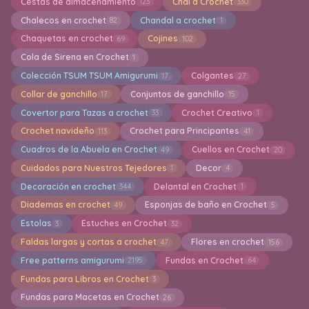
Cestas de almacenamiento
Chal a Crochet
123
330
Chalecos en crochet
Chandal a crochet
82
1
Chaquetas en crochet
Cojines
69
102
Cola de Sirena en Crochet
1
Colección TSUM TSUM Amigurumi
Colgantes
17
27
Collar de ganchillo
Conjuntos de ganchillo
17
15
Covertor para Tazas a crochet
Crochet Creativo
33
1
Crochet navideño
Crochet para Principantes
113
41
Cuadros de la Abuela en Crochet
Cuellos en Crochet
49
20
Cuidados para Nuestros Tejedores
Decor
1
4
Decoración en crochet
Delantal en Crochet
344
1
Diademas en crochet
Esponjas de baño en Crochet
49
5
Estolas
Estuches en Crochet
3
32
Faldas largas y cortas a crochet
Flores en crochet
47
156
Free patterns amigurumi
Fundas en Crochet
2195
64
Fundas para Libros en Crochet
3
Fundas para Macetas en Crochet
26