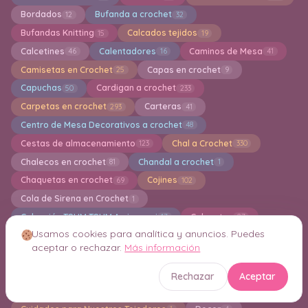
Bordados
Bufanda a crochet
12
32
Bufandas Knitting
Calcados tejidos
15
19
Calcetines
Calentadores
Caminos de Mesa
46
16
41
Camisetas en Crochet
Capas en crochet
25
9
Capuchas
Cardigan a crochet
50
233
Carpetas en crochet
Carteras
293
41
Centro de Mesa Decorativos a crochet
48
Cestas de almacenamiento
Chal a Crochet
123
330
Chalecos en crochet
Chandal a crochet
81
1
Chaquetas en crochet
Cojines
69
102
Cola de Sirena en Crochet
1
Colección TSUM TSUM Amigurumi
Colgantes
17
27
Usamos cookies para analítica y anuncios. Puedes
Collar de ganchillo
Conjuntos de ganchillo
17
15
aceptar o rechazar.
Más información
Covertor para Tazas a crochet
Crochet Creativo
33
1
Crochet navideño
Crochet para Principantes
113
41
Rechazar
Aceptar
Cuadros de la Abuela en Crochet
Cuellos en Crochet
49
20