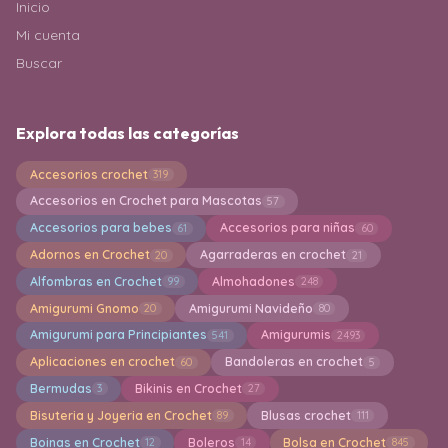
Inicio
Mi cuenta
Buscar
Explora todas las categorías
Accesorios crochet
319
Accesorios en Crochet para Mascotas
57
Accesorios para bebes
Accesorios para niñas
61
60
Adornos en Crochet
Agarraderas en crochet
20
21
Alfombras en Crochet
Almohadones
99
248
Amigurumi Gnomo
Amigurumi Navideño
20
80
Amigurumi para Principiantes
Amigurumis
541
2493
Aplicaciones en crochet
Bandoleras en crochet
60
5
Bermudas
Bikinis en Crochet
3
27
Bisuteria y Joyeria en Crochet
Blusas crochet
89
111
Boinas en Crochet
Boleros
Bolsa en Crochet
12
14
845