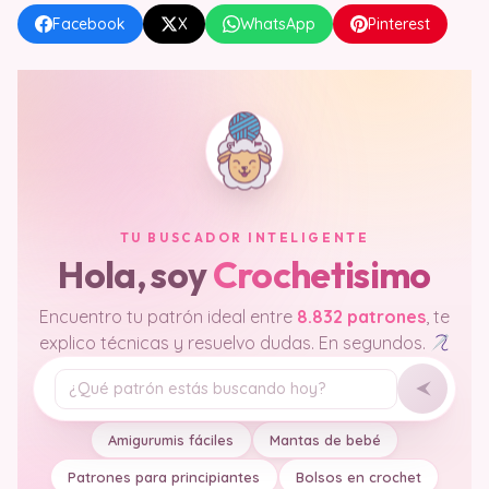
Facebook
X
WhatsApp
Pinterest
TU BUSCADOR INTELIGENTE
Hola, soy
Crochetisimo
Encuentro tu patrón ideal entre
8.832 patrones
, te
explico técnicas y resuelvo dudas. En segundos.
Tu pregunta
Amigurumis fáciles
Mantas de bebé
Patrones para principiantes
Bolsos en crochet