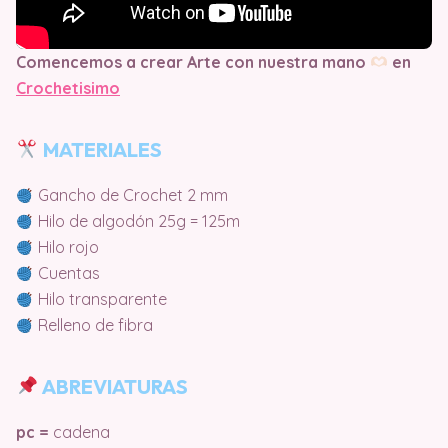
Comencemos a crear Arte con nuestra mano
en
Crochetisimo
MATERIALES
Gancho de Crochet 2 mm
Hilo de algodón 25g = 125m
Hilo rojo
Cuentas
Hilo transparente
Relleno de fibra
ABREVIATURAS
pc =
cadena