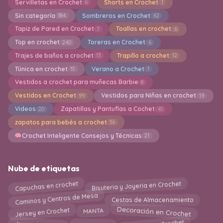
Servilletas en Crochet
Shorts en Crochet
6
1
Sin categoría
Sombreros en Crochet
384
62
Tapiz de Pared en Crochet
Toallas en crochet
7
6
Top en crochet
Toreras en Crochet
240
6
Trajes de baños a crochet
Trapillo a crochet
13
12
Túnica en crochet
Verano a Crochet
15
1
Vestidos a crochet para muñecas Barbie
8
Vestidos en Crochet
Vestidos para Niñas en crochet
99
19
Videos
Zapatillas y Pantuflas a Cochet
20
41
zapatos para bebés a crochet
36
Crochet Inteligente Consejos y Técnicas
21
Nube de etiquetas
Capuchas en crochet
Bisuteria y Joyeria en Crochet
Caminos y Centros de Mesa
Cestas de Almacenamiento
Jersey en Crochet
Decoración en Crochet
MANTA
Mascarillas