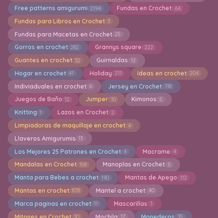
Free patterns amigurumi
Fundas en Crochet
2194
64
Fundas para Libros en Crochet
3
Fundas para Macetas en Crochet
25
Gorros en crochet
Grannys square
282
222
Guantes en crochet
Guirnaldas
32
12
Hogar en crochet
Holiday
Ideas en crochet
41
211
204
Indiviaduales en crochet
Jersey en Crochet
6
118
Juegos de Baño
Jumper
Kimonos
12
10
5
Knitting
Lazos en Crochet
1
2
Limpiadoras de maquillaje en crochet
4
Llaveros Amigurumis
13
Los Mejores 25 Patrones en Crochet
Macrame
4
4
Mandalas en Crochet
Manoplas en Crochet
158
5
Manta para Bebes a crochet
Mantas de Apego
190
112
Mantas en crochet
Mantel a crochet
878
40
Marca paginas en crochet
Mascarillas
11
1
Mitones en Crochet
Mochila
Monederos
30
17
35