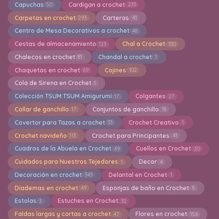
Capuchas
Cardigan a crochet
50
233
Carpetas en crochet
Carteras
293
41
Centro de Mesa Decorativos a crochet
48
Cestas de almacenamiento
Chal a Crochet
123
330
Chalecos en crochet
Chandal a crochet
81
1
Chaquetas en crochet
Cojines
69
102
Cola de Sirena en Crochet
1
Colección TSUM TSUM Amigurumi
Colgantes
17
27
Collar de ganchillo
Conjuntos de ganchillo
17
15
Covertor para Tazas a crochet
Crochet Creativo
33
1
Crochet navideño
Crochet para Principantes
113
41
Cuadros de la Abuela en Crochet
Cuellos en Crochet
49
20
Cuidados para Nuestros Tejedores
Decor
1
4
Decoración en crochet
Delantal en Crochet
343
1
Diademas en crochet
Esponjas de baño en Crochet
49
5
Estolas
Estuches en Crochet
3
32
Faldas largas y cortas a crochet
Flores en crochet
47
156