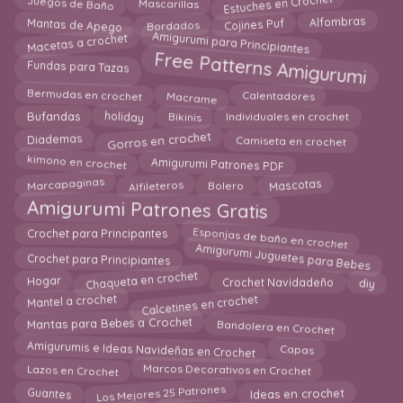
Estuches en Crochet
Juegos de Baño
Cojines Puf
Mantas de Apego
Bordados
Alfombras
Amigurumi para Principiantes
Macetas a crochet
Free Patterns Amigurumi
Fundas para Tazas
Macrame
Bermudas en crochet
Calentadores
holiday
Bikinis
Bufandas
Individuales en crochet
Gorros en crochet
Diademas
Camiseta en crochet
Amigurumi Patrones PDF
kimono en crochet
Marcapaginas
Alfileteros
Mascotas
Bolero
Amigurumi Patrones Gratis
Esponjas de baño en crochet
Crochet para Principantes
Amigurumi Juguetes para Bebes
Crochet para Principiantes
Hogar
Chaqueta en crochet
diy
Crochet Navidadeño
Calcetines en crochet
Mantel a crochet
Bandolera en Crochet
Mantas para Bebes a Crochet
Amigurumis e Ideas Navideñas en Crochet
Capas
Lazos en Crochet
Marcos Decorativos en Crochet
Los Mejores 25 Patrones
Guantes
Ideas en crochet