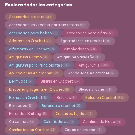
Explora todas las categorías
Accesorios crochet
319
Accesorios en Crochet para Mascotas
57
Accesorios para bebes
Accesorios para niñas
61
60
Adornos en Crochet
Agarraderas en crochet
20
21
Alfombras en Crochet
Almohadones
99
248
Amigurumi Gnomo
Amigurumi Navideño
20
80
Amigurumi para Principiantes
Amigurumis
541
2493
Aplicaciones en crochet
Bandoleras en crochet
60
5
Bermudas
Bikinis en Crochet
3
27
Bisuteria y Joyeria en Crochet
Blusas crochet
89
111
Boinas en Crochet
Boleros
Bolsa en Crochet
12
14
845
Bordados
Bufanda a crochet
12
32
Bufandas Knitting
Calcados tejidos
15
19
Calcetines
Calentadores
Caminos de Mesa
46
16
41
Camisetas en Crochet
Capas en crochet
25
9