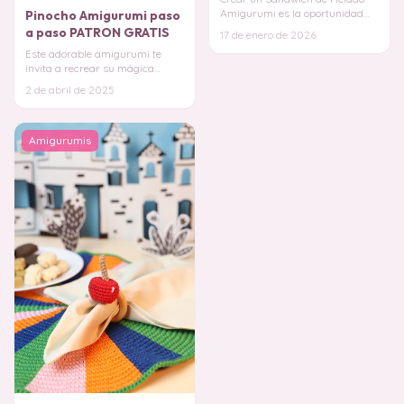
Amigurumi es la oportunidad
Pinocho Amigurumi paso
perfecta para diseñar un
a paso PATRON GRATIS
17 de enero de 2026
juguete que no solo
Este adorable amigurumi te
invita a recrear su mágica
historia puntada a puntada, te
2 de abril de 2025
robará el coraz
Amigurumis