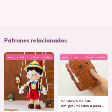
Patrones relacionados
Amigurumi para Principiantes
Amigurumi para Principiantes
Sandwich Helado
Amigurumi paso a paso
PATRON GRATIS
Crear un Sandwich de Helado