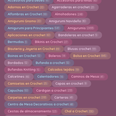
Accesorios para bebes
Accesorios para niñas
61
60
Adornos en Crochet
Agarraderas en crochet
20
21
Alfombras en Crochet
Almohadones
99
248
Amigurumi Gnomo
Amigurumi Navideño
20
80
Amigurumi para Principiantes
Amigurumis
541
2493
Aplicaciones en crochet
Bandoleras en crochet
60
5
Bermudas
Bikinis en Crochet
3
27
Bisuteria y Joyeria en Crochet
Blusas crochet
89
111
Boinas en Crochet
Boleros
Bolsa en Crochet
12
14
845
Bordados
Bufanda a crochet
12
32
Bufandas Knitting
Calcados tejidos
15
19
Calcetines
Calentadores
Caminos de Mesa
46
16
41
Camisetas en Crochet
Capas en crochet
25
9
Capuchas
Cardigan a crochet
50
233
Carpetas en crochet
Carteras
293
41
Centro de Mesa Decorativos a crochet
48
Cestas de almacenamiento
Chal a Crochet
123
330