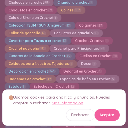
Chalecos en crochet
Chandal a crochet
81
1
Chaquetas en crochet
Cojines
69
102
Cola de Sirena en Crochet
1
Colección TSUM TSUM Amigurumi
Colgantes
17
27
Collar de ganchillo
Conjuntos de ganchillo
17
15
Covertor para Tazas a crochet
Crochet Creativo
33
1
Crochet navideño
Crochet para Principantes
113
41
Cuadros de la Abuela en Crochet
Cuellos en Crochet
49
20
Cuidados para Nuestros Tejedores
Decor
1
4
Decoración en crochet
Delantal en Crochet
343
1
Diademas en crochet
Esponjas de baño en Crochet
49
5
Estolas
Estuches en Crochet
3
32
Faldas largas y cortas a crochet
Flores en crochet
47
156
Usamos cookies para analítica y anuncios. Puedes
Free patterns amigurumi
Fundas en Crochet
2194
64
aceptar o rechazar.
Más información
Fundas para Libros en Crochet
3
Rechazar
Aceptar
Fundas para Macetas en Crochet
25
Gorros en crochet
Grannys square
282
222