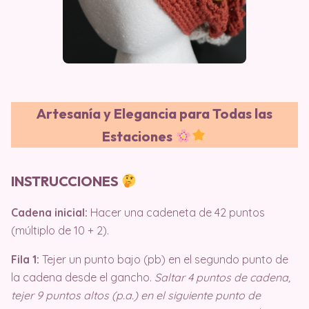
Artesanía y Elegancia para Todas las
Estaciones
INSTRUCCIONES
Cadena inicial:
Hacer una cadeneta de 42 puntos
(múltiplo de 10 + 2).
Fila 1:
Tejer un punto bajo (pb) en el segundo punto de
la cadena desde el gancho.
Saltar 4 puntos de cadena,
tejer 9 puntos altos (p.a.) en el siguiente punto de