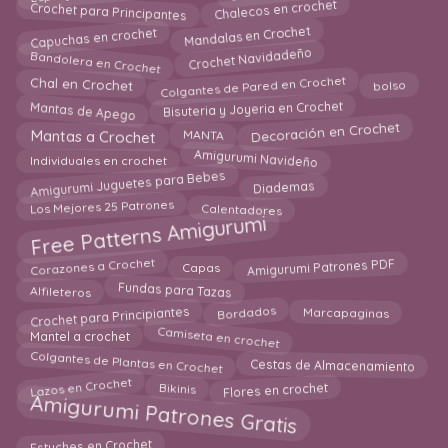
Chalecos en crochet
Crochet para Principantes
Capuchas en crochet
Mandalas en Crochet
Bandolera en Crochet
Crochet Navidadeño
Colgantes de Pared en Crochet
bolso
Chal en Crochet
Mantas de Apego
Bisuteria y Joyeria en Crochet
Decoración en Crochet
Mantas a Crochet
MANTA
Amigurumi Navideño
Individuales en crochet
Amigurumi Juguetes para Bebes
Diademas
Los Mejores 25 Patrones
Calentadores
Free Patterns Amigurumi
Corazones a Crochet
Amigurumi Patrones PDF
Capas
Alfileteros
Fundas para Tazas
Crochet para Principiantes
Bordados
Marcapaginas
Camiseta en crochet
Mantel a crochet
Colgantes de Plantas en Crochet
Cestas de Almacenamiento
Bikinis
Lazos en Crochet
Flores en crochet
Amigurumi Patrones Gratis
Estuches en Crochet