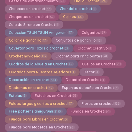
Cestas de almacenamiento
Chal a Crochet
123
330
Chalecos en crochet
Chandal a crochet
82
1
Chaquetas en crochet
Cojines
69
102
Cola de Sirena en Crochet
1
Colección TSUM TSUM Amigurumi
Colgantes
17
27
Collar de ganchillo
Conjuntos de ganchillo
17
15
Covertor para Tazas a crochet
Crochet Creativo
33
1
Crochet navideño
Crochet para Principantes
113
41
Cuadros de la Abuela en Crochet
Cuellos en Crochet
49
20
Cuidados para Nuestros Tejedores
Decor
1
4
Decoración en crochet
Delantal en Crochet
344
1
Diademas en crochet
Esponjas de baño en Crochet
49
5
Estolas
Estuches en Crochet
3
32
Faldas largas y cortas a crochet
Flores en crochet
47
156
Free patterns amigurumi
Fundas en Crochet
2195
64
Fundas para Libros en Crochet
3
Fundas para Macetas en Crochet
26