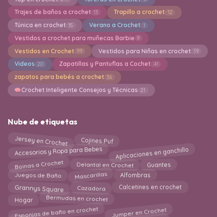
Trajes de baños a crochet
Trapillo a crochet
13
12
Túnica en crochet
Verano a Crochet
15
1
Vestidos a crochet para muñecas Barbie
8
Vestidos en Crochet
Vestidos para Niñas en crochet
99
19
Videos
Zapatillas y Pantuflas a Cochet
20
41
zapatos para bebés a crochet
36
Crochet Inteligente Consejos y Técnicas
21
Nube de etiquetas
Jersey en Crochet
Cojines Puf
Aplicaciones en ganchillo
Accesorios y Ropa para Bebes
Boinas a Crochet
Delantal en Crochet
Guantes
Mascarillas
Juegos de Baño
Alfombras
Grannys Square
Cazadora
Calcetines en crochet
Bermudas en crochet
Hogar
Esponjas de baño en crochet
Jumper en Crochet