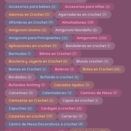
Accesorios para bebes
Accesorios para niñas
62
61
Adornos en Crochet
Agarraderas en crochet
20
21
Alfombras en Crochet
Almohadones
99
248
Amigurumi Gnomo
Amigurumi Navideño
20
80
Amigurumi para Principiantes
Amigurumis
542
2494
Aplicaciones en crochet
Bandoleras en crochet
60
5
Bermudas
Bikinis en Crochet
3
27
Bisuteria y Joyeria en Crochet
Blusas crochet
89
111
Boinas en Crochet
Boleros
Bolsa en Crochet
12
14
845
Bordados
Bufanda a crochet
12
32
Bufandas Knitting
Calcados tejidos
15
19
Calcetines
Calentadores
Caminos de Mesa
46
16
41
Camisetas en Crochet
Capas en crochet
25
9
Capuchas
Cardigan a crochet
50
233
Carpetas en crochet
Carteras
293
41
Centro de Mesa Decorativos a crochet
48