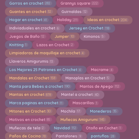
Gorros en crochet
Grannys square
282
222
Guantes en crochet
Guirnaldas
32
12
Hogar en crochet
Holiday
Ideas en crochet
41
211
204
Indiviaduales en crochet
Jersey en Crochet
6
118
Juegos de Baño
Jumper
Kimonos
12
10
5
Knitting
Lazos en Crochet
1
2
Limpiadoras de maquillaje en crochet
4
Llaveros Amigurumis
13
Los Mejores 25 Patrones en Crochet
Macrame
4
4
Mandalas en Crochet
Manoplas en Crochet
158
5
Manta para Bebes a crochet
Mantas de Apego
190
112
Mantas en crochet
Mantel a crochet
878
40
Marca paginas en crochet
Mascarillas
11
1
Mitones en Crochet
Mochila
Monederos
30
17
35
Motivos en crochet
Muñecas Amigurumi
85
145
Muñecas de tela
Navidad
Otoño en Cochet
2
112
1
Paños de Cocina
Pantalones
pantuflas
78
9
28