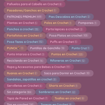
Pañuelos para el Cabello en Crochet
8
Pasadores/Ganchos en Crochet
1
PATRONES PREMIUM
Pies Descalzos en Crochet
449
2
Plantas en Crochet
Polos en Crochet
Pompones
5
1
1
Ponchos a crochet
Porta lapices a crochet
135
2
Portafotos en Crochet
Posa Platos en crochet
2
105
Posa Tazas a Crochet
Puffs en Crochet
132
5
PUNCH
Puntillas de Ganchillo
Punto Cruz
1
16
1
Punto Intarsia a Crochet
Puntos en Crochet
3
125
Reciclando en Crochet
Riñoneras en Crochet
16
12
Ropa y Accesorios para Bebes a Crochet
111
Ruanas en Crochet
Saco para Dormir en Crochet
2
10
Sandalias, zapatillas en crochet
31
Servilletas en Crochet
Shorts en Crochet
6
1
Sin categoría
Sombreros en Crochet
384
62
Tapiz de Pared en Crochet
Toallas en crochet
7
6
Top en crochet
Toreras en Crochet
241
6