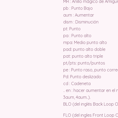
MR : Anillo mágico de Amigu
pb : Punto Bajo
aum : Aumentar
dism : Disminución
pt: Punto
pa : Punto alto
mpa: Medio punto alto
pad: punto alto doble
pat: punto alto triple
pt/pts: punto/puntos
pe : Punto raso, punto corr
Pd: Punto deslizado
cd : Cadeneta
.. en : hacer aumentar en e
3aum, 4aum..).
BLO (del inglés Back Loop On
FLO (del ingles Front Loop O