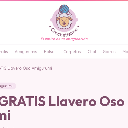
El límite es tu imaginación
atis
Amigurumis
Bolsas
Carpetas
Chal
Gorros
Ma
TIS Llavero Oso Amigurumi
igurumi
RATIS Llavero Oso
mi