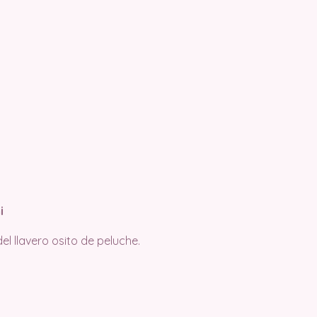
i
l llavero osito de peluche.