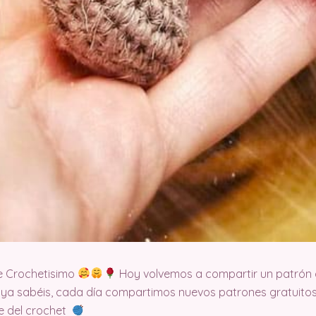
e Crochetisimo
Hoy volvemos a compartir un patrón 
 ya sabéis, cada día compartimos nuevos patrones gratuitos
te del crochet