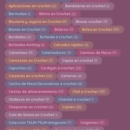
Aplicaciones en crochet
Bandoleras en crochet
60
5
Bermudas
Bikinis en Crochet
3
27
Bisuteria y Joyeria en Crochet
Blusas crochet
89
111
Boinas en Crochet
Boleros
Bolsa en Crochet
12
14
845
Bordados
Bufanda a crochet
12
32
Bufandas Knitting
Calcados tejidos
15
19
Calcetines
Calentadores
Caminos de Mesa
46
16
41
Camisetas en Crochet
Capas en crochet
25
9
Capuchas
Cardigan a crochet
50
233
Carpetas en crochet
Carteras
293
41
Centro de Mesa Decorativos a crochet
48
Cestas de almacenamiento
Chal a Crochet
123
330
Chalecos en crochet
Chandal a crochet
81
1
Chaquetas en crochet
Cojines
69
102
Cola de Sirena en Crochet
1
Colección TSUM TSUM Amigurumi
Colgantes
17
27