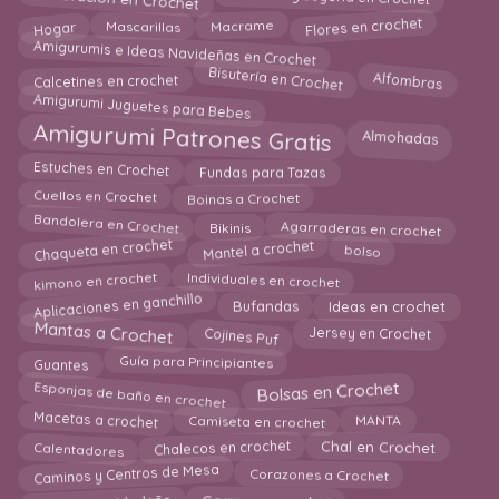
Decoración en Crochet
Flores en crochet
Hogar
Macrame
Mascarillas
Amigurumis e Ideas Navideñas en Crochet
Bisutería en Crochet
Alfombras
Calcetines en crochet
Amigurumi Juguetes para Bebes
Amigurumi Patrones Gratis
Almohadas
Estuches en Crochet
Fundas para Tazas
Cuellos en Crochet
Boinas a Crochet
Bandolera en Crochet
Agarraderas en crochet
Bikinis
Chaqueta en crochet
Mantel a crochet
bolso
Individuales en crochet
kimono en crochet
Aplicaciones en ganchillo
Bufandas
Ideas en crochet
Mantas a Crochet
Jersey en Crochet
Cojines Puf
Guía para Principiantes
Guantes
Esponjas de baño en crochet
Bolsas en Crochet
Macetas a crochet
MANTA
Camiseta en crochet
Calentadores
Chal en Crochet
Chalecos en crochet
Caminos y Centros de Mesa
Corazones a Crochet