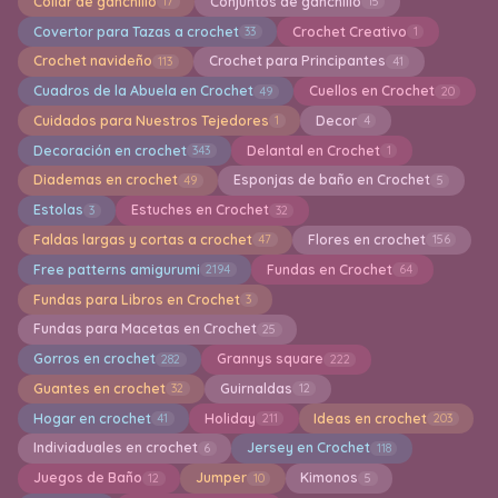
Collar de ganchillo
Conjuntos de ganchillo
17
15
Covertor para Tazas a crochet
Crochet Creativo
33
1
Crochet navideño
Crochet para Principantes
113
41
Cuadros de la Abuela en Crochet
Cuellos en Crochet
49
20
Cuidados para Nuestros Tejedores
Decor
1
4
Decoración en crochet
Delantal en Crochet
343
1
Diademas en crochet
Esponjas de baño en Crochet
49
5
Estolas
Estuches en Crochet
3
32
Faldas largas y cortas a crochet
Flores en crochet
47
156
Free patterns amigurumi
Fundas en Crochet
2194
64
Fundas para Libros en Crochet
3
Fundas para Macetas en Crochet
25
Gorros en crochet
Grannys square
282
222
Guantes en crochet
Guirnaldas
32
12
Hogar en crochet
Holiday
Ideas en crochet
41
211
203
Indiviaduales en crochet
Jersey en Crochet
6
118
Juegos de Baño
Jumper
Kimonos
12
10
5