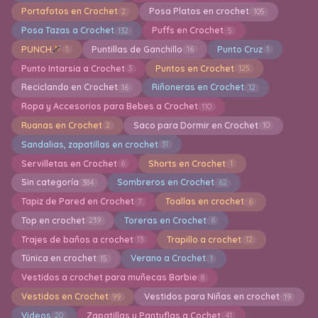
Portafotos en Crochet
Posa Platos en crochet
2
105
Posa Tazas a Crochet
Puffs en Crochet
132
5
PUNCH
Puntillas de Ganchillo
Punto Cruz
1
16
1
Punto Intarsia a Crochet
Puntos en Crochet
3
125
Reciclando en Crochet
Riñoneras en Crochet
16
12
Ropa y Accesorios para Bebes a Crochet
110
Ruanas en Crochet
Saco para Dormir en Crochet
2
10
Sandalias, zapatillas en crochet
31
Servilletas en Crochet
Shorts en Crochet
6
1
Sin categoría
Sombreros en Crochet
384
62
Tapiz de Pared en Crochet
Toallas en crochet
7
6
Top en crochet
Toreras en Crochet
239
6
Trajes de baños a crochet
Trapillo a crochet
13
12
Túnica en crochet
Verano a Crochet
15
1
Vestidos a crochet para muñecas Barbie
8
Vestidos en Crochet
Vestidos para Niñas en crochet
99
19
Videos
Zapatillas y Pantuflas a Cochet
20
41