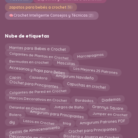
zapatos para bebés a crochet
36
Crochet Inteligente Consejos y Técnicas
21
Nube de etiquetas
Mantas para Bebes a Crochet
Colgantes de Plantas en Crochet
Marcapaginas
Mascotas
Bermudas en crochet
Accesorios y Ropa para Bebes
Los Mejores 25 Patrones
Amigurumi Navideño
Capas
Cazadora
Crochet para Principiantes
Capuchas en crochet
Colgantes de Pared en Crochet
Marcos Decorativos en Crochet
Diademas
Bordados
Juegos de Baño
Delantal en Crochet
Grannys Square
Amigurumi para Principiantes
Jumper en Crochet
Bolero
Lazos en Crochet
Amigurumi Patrones PDF
blog
diy
Cestas de Almacenamiento
Crochet para Principantes
Bisuteria y Joyeria en Crochet