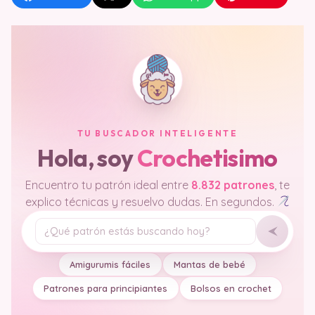
TU BUSCADOR INTELIGENTE
Hola, soy
Crochetisimo
Encuentro tu patrón ideal entre
8.832 patrones
, te
explico técnicas y resuelvo dudas. En segundos.
Tu pregunta
Amigurumis fáciles
Mantas de bebé
Patrones para principiantes
Bolsos en crochet