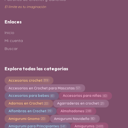
El límite es tu imaginación
Enlaces
Inicio
Mi cuenta
Buscar
Explora todas las categorías
Accesorios crochet
319
Accesorios en Crochet para Mascotas
57
Accesorios para bebes
Accesorios para niñas
61
60
Adornos en Crochet
Agarraderas en crochet
20
21
Alfombras en Crochet
Almohadones
99
248
Amigurumi Gnomo
Amigurumi Navideño
20
80
Amigurumi para Principiantes
Amigurumis
541
2493