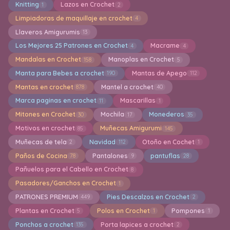
Knitting
Lazos en Crochet
1
2
Limpiadoras de maquillaje en crochet
4
Llaveros Amigurumis
13
Los Mejores 25 Patrones en Crochet
Macrame
4
4
Mandalas en Crochet
Manoplas en Crochet
158
5
Manta para Bebes a crochet
Mantas de Apego
190
112
Mantas en crochet
Mantel a crochet
878
40
Marca paginas en crochet
Mascarillas
11
1
Mitones en Crochet
Mochila
Monederos
30
17
35
Motivos en crochet
Muñecas Amigurumi
85
145
Muñecas de tela
Navidad
Otoño en Cochet
2
112
1
Paños de Cocina
Pantalones
pantuflas
78
9
28
Pañuelos para el Cabello en Crochet
8
Pasadores/Ganchos en Crochet
1
PATRONES PREMIUM
Pies Descalzos en Crochet
449
2
Plantas en Crochet
Polos en Crochet
Pompones
5
1
1
Ponchos a crochet
Porta lapices a crochet
135
2