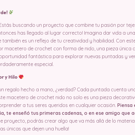
rde!
 ¿Estás buscando un proyecto que combine tu pasión por tej
tonces has llegado al lugar correcto! Imagina dar vida a una
 también es un reflejo de tu creatividad y habilidad. Con es
r macetero de crochet con forma de nido, una pieza única qu
a oportunidad fantástica para explorar nuevas puntadas y v
verdaderamente especial.
r y Hilo
 un regalo hecho a mano, ¿verdad? Cada puntada cuenta una 
ste macetero de crochet nido no solo es una pieza decorativa
sorprender a tus seres queridos en cualquier ocasión.
Piensa 
a, te enseñó tus primeras cadenas, o en ese amigo que ad
e proyecto, podrás crear algo que va más allá de lo material
zas únicas que dejen una huella!