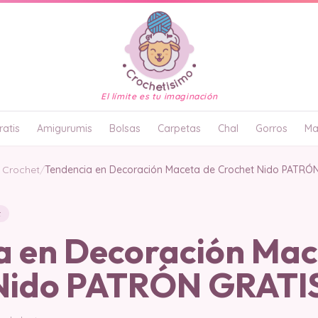
El límite es tu imaginación
atis
Amigurumis
Bolsas
Carpetas
Chal
Gorros
Ma
 Crochet
/
Tendencia en Decoración Maceta de Crochet Nido PATRÓ
t
a en Decoración Mac
Nido PATRÓN GRATI