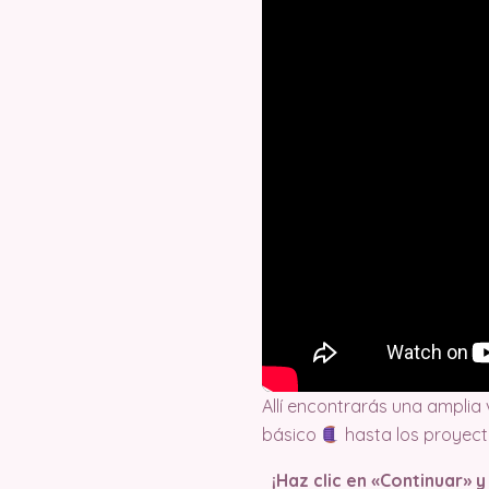
Allí encontrarás una amplia
básico
hasta los proyec
¡Haz clic en «Continuar» 