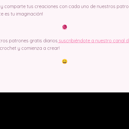
y comparte tus creaciones con cada uno de nuestros patron
ite es tu imaginación!
ros patrones gratis diarios
suscribiéndote a nuestro canal 
rochet y comienza a crear!