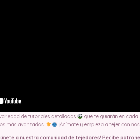
 variedad de tutoriales detallados
que te guiarán en cada 
tos más avanzados.
¡Anímate y empieza a tejer con nos
y únete a nuestra comunidad de tejedores! Recibe patrone