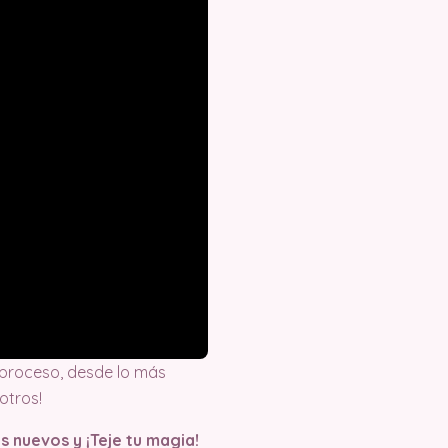
proceso, desde lo más
otros!
s nuevos y ¡Teje tu magia!