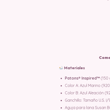
Come
Materiales
Patons® Inspired™
(150 
Color A: Azul Marino (920
Color B: Azul Aleación (9
Ganchillo: Tamaño U.S. I/
Aguja para lana Susan B