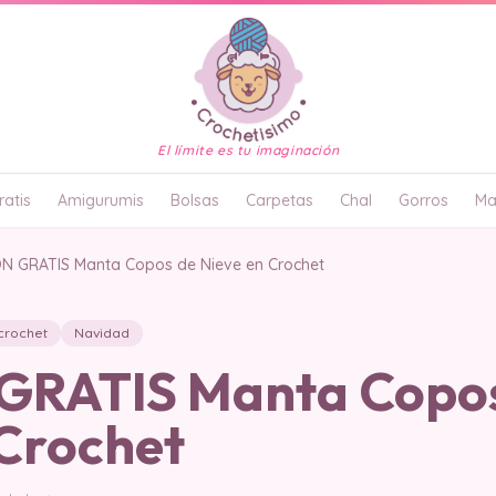
El límite es tu imaginación
atis
Amigurumis
Bolsas
Carpetas
Chal
Gorros
Ma
N GRATIS Manta Copos de Nieve en Crochet
crochet
Navidad
GRATIS Manta Copo
 Crochet