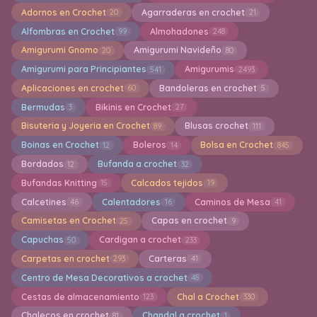
Adornos en Crochet
Agarraderas en crochet
20
21
Alfombras en Crochet
Almohadones
99
248
Amigurumi Gnomo
Amigurumi Navideño
20
80
Amigurumi para Principiantes
Amigurumis
541
2493
Aplicaciones en crochet
Bandoleras en crochet
60
5
Bermudas
Bikinis en Crochet
3
27
Bisuteria y Joyeria en Crochet
Blusas crochet
89
111
Boinas en Crochet
Boleros
Bolsa en Crochet
12
14
845
Bordados
Bufanda a crochet
12
32
Bufandas Knitting
Calcados tejidos
15
19
Calcetines
Calentadores
Caminos de Mesa
46
16
41
Camisetas en Crochet
Capas en crochet
25
9
Capuchas
Cardigan a crochet
50
233
Carpetas en crochet
Carteras
293
41
Centro de Mesa Decorativos a crochet
48
Cestas de almacenamiento
Chal a Crochet
123
330
Chalecos en crochet
Chandal a crochet
81
1