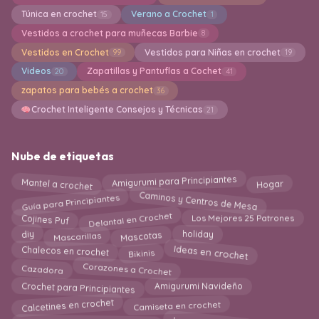
Túnica en crochet
Verano a Crochet
15
1
Vestidos a crochet para muñecas Barbie
8
Vestidos en Crochet
Vestidos para Niñas en crochet
99
19
Videos
Zapatillas y Pantuflas a Cochet
20
41
zapatos para bebés a crochet
36
Crochet Inteligente Consejos y Técnicas
21
Nube de etiquetas
Amigurumi para Principiantes
Mantel a crochet
Hogar
Caminos y Centros de Mesa
Guía para Principiantes
Delantal en Crochet
Los Mejores 25 Patrones
Cojines Puf
Mascotas
Mascarillas
diy
holiday
Ideas en crochet
Chalecos en crochet
Bikinis
Cazadora
Corazones a Crochet
Amigurumi Navideño
Crochet para Principiantes
Calcetines en crochet
Camiseta en crochet