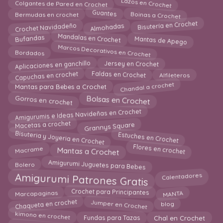
Lazos en Crochet
Colgantes de Pared en Crochet
Boinas a Crochet
Guantes
Bermudas en crochet
Almohadas
Crochet Navidadeño
Bisutería en Crochet
Mandalas en Crochet
Mantas de Apego
Bufandas
Marcos Decorativos en Crochet
Bordados
Jersey en Crochet
Aplicaciones en ganchillo
Alfileteros
Faldas en Crochet
Capuchas en crochet
Chandal a crochet
Mantas para Bebes a Crochet
Gorros en crochet
Bolsas en Crochet
Amigurumis e Ideas Navideñas en Crochet
Macetas a crochet
Grannys Square
Estuches en Crochet
Bisuteria y Joyeria en Crochet
Flores en crochet
Mantas a Crochet
Macrame
Amigurumi Juguetes para Bebes
Bolero
Amigurumi Patrones Gratis
Calentadores
Crochet para Principantes
MANTA
Marcapaginas
Chaqueta en crochet
Jumper en Crochet
blog
kimono en crochet
Fundas para Tazas
Chal en Crochet