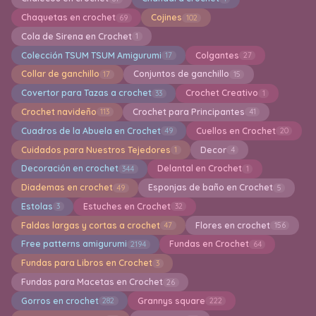
Chaquetas en crochet
Cojines
69
102
Cola de Sirena en Crochet
1
Colección TSUM TSUM Amigurumi
Colgantes
17
27
Collar de ganchillo
Conjuntos de ganchillo
17
15
Covertor para Tazas a crochet
Crochet Creativo
33
1
Crochet navideño
Crochet para Principantes
113
41
Cuadros de la Abuela en Crochet
Cuellos en Crochet
49
20
Cuidados para Nuestros Tejedores
Decor
1
4
Decoración en crochet
Delantal en Crochet
344
1
Diademas en crochet
Esponjas de baño en Crochet
49
5
Estolas
Estuches en Crochet
3
32
Faldas largas y cortas a crochet
Flores en crochet
47
156
Free patterns amigurumi
Fundas en Crochet
2194
64
Fundas para Libros en Crochet
3
Fundas para Macetas en Crochet
26
Gorros en crochet
Grannys square
282
222