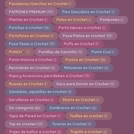
Pasadores/Ganchos en Crochet
1
PATRONES PREMIUM
Pies Descalzos en Crochet
449
2
Plantas en Crochet
Polos en Crochet
Pompones
5
1
1
Ponchos a crochet
Porta lapices a crochet
135
2
Portafotos en Crochet
Posa Platos en crochet
2
105
Posa Tazas a Crochet
Puffs en Crochet
132
5
PUNCH
Puntillas de Ganchillo
Punto Cruz
1
16
1
Punto Intarsia a Crochet
Puntos en Crochet
3
125
Reciclando en Crochet
Riñoneras en Crochet
16
12
Ropa y Accesorios para Bebes a Crochet
110
Ruanas en Crochet
Saco para Dormir en Crochet
2
10
Sandalias, zapatillas en crochet
31
Servilletas en Crochet
Shorts en Crochet
6
1
Sin categoría
Sombreros en Crochet
384
62
Tapiz de Pared en Crochet
Toallas en crochet
7
6
Top en crochet
Toreras en Crochet
241
6
Trajes de baños a crochet
Trapillo a crochet
13
12