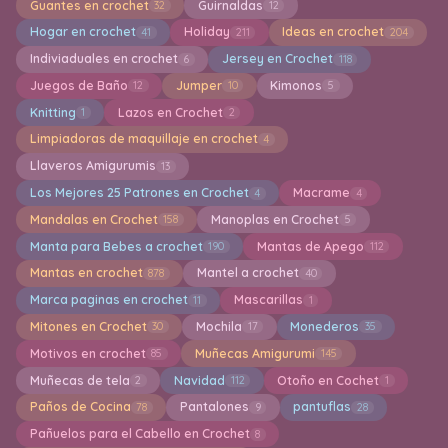
Guantes en crochet
Guirnaldas
32
12
Hogar en crochet
Holiday
Ideas en crochet
41
211
204
Indiviaduales en crochet
Jersey en Crochet
6
118
Juegos de Baño
Jumper
Kimonos
12
10
5
Knitting
Lazos en Crochet
1
2
Limpiadoras de maquillaje en crochet
4
Llaveros Amigurumis
13
Los Mejores 25 Patrones en Crochet
Macrame
4
4
Mandalas en Crochet
Manoplas en Crochet
158
5
Manta para Bebes a crochet
Mantas de Apego
190
112
Mantas en crochet
Mantel a crochet
878
40
Marca paginas en crochet
Mascarillas
11
1
Mitones en Crochet
Mochila
Monederos
30
17
35
Motivos en crochet
Muñecas Amigurumi
85
145
Muñecas de tela
Navidad
Otoño en Cochet
2
112
1
Paños de Cocina
Pantalones
pantuflas
78
9
28
Pañuelos para el Cabello en Crochet
8