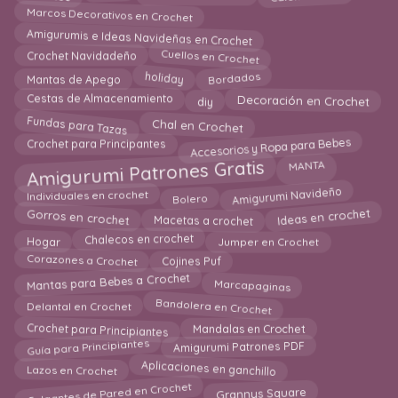
Marcos Decorativos en Crochet
Amigurumis e Ideas Navideñas en Crochet
Cuellos en Crochet
Crochet Navidadeño
holiday
Mantas de Apego
Bordados
Decoración en Crochet
Cestas de Almacenamiento
diy
Fundas para Tazas
Chal en Crochet
Accesorios y Ropa para Bebes
Crochet para Principantes
Amigurumi Patrones Gratis
MANTA
Amigurumi Navideño
Bolero
Individuales en crochet
Ideas en crochet
Gorros en crochet
Macetas a crochet
Chalecos en crochet
Hogar
Jumper en Crochet
Corazones a Crochet
Cojines Puf
Mantas para Bebes a Crochet
Marcapaginas
Delantal en Crochet
Bandolera en Crochet
Crochet para Principiantes
Mandalas en Crochet
Guía para Principiantes
Amigurumi Patrones PDF
Aplicaciones en ganchillo
Lazos en Crochet
Colgantes de Pared en Crochet
Grannys Square