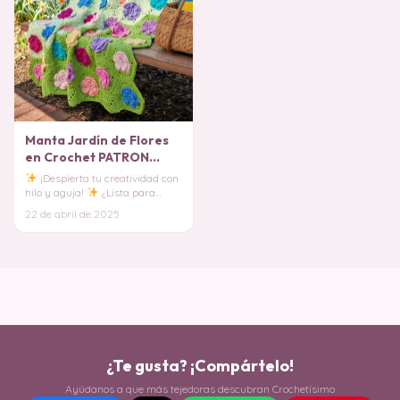
Manta Jardín de Flores
en Crochet PATRON
GRATIS
¡Despierta tu creatividad con
hilo y aguja!
¿Lista para
sumergirte en el maravilloso
22 de abril de 2025
mundo del c
¿Te gusta? ¡Compártelo!
Ayúdanos a que más tejedoras descubran Crochetísimo