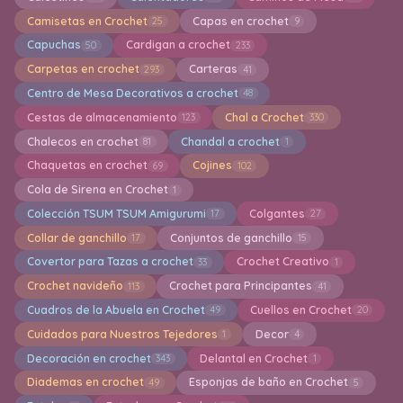
Camisetas en Crochet
Capas en crochet
25
9
Capuchas
Cardigan a crochet
50
233
Carpetas en crochet
Carteras
293
41
Centro de Mesa Decorativos a crochet
48
Cestas de almacenamiento
Chal a Crochet
123
330
Chalecos en crochet
Chandal a crochet
81
1
Chaquetas en crochet
Cojines
69
102
Cola de Sirena en Crochet
1
Colección TSUM TSUM Amigurumi
Colgantes
17
27
Collar de ganchillo
Conjuntos de ganchillo
17
15
Covertor para Tazas a crochet
Crochet Creativo
33
1
Crochet navideño
Crochet para Principantes
113
41
Cuadros de la Abuela en Crochet
Cuellos en Crochet
49
20
Cuidados para Nuestros Tejedores
Decor
1
4
Decoración en crochet
Delantal en Crochet
343
1
Diademas en crochet
Esponjas de baño en Crochet
49
5