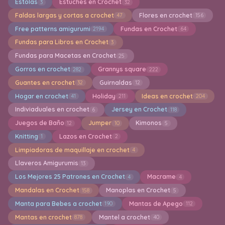
Estolas
Estuches en Crochet
3
32
Faldas largas y cortas a crochet
Flores en crochet
47
156
Free patterns amigurumi
Fundas en Crochet
2194
64
Fundas para Libros en Crochet
3
Fundas para Macetas en Crochet
25
Gorros en crochet
Grannys square
282
222
Guantes en crochet
Guirnaldas
32
12
Hogar en crochet
Holiday
Ideas en crochet
41
211
204
Indiviaduales en crochet
Jersey en Crochet
6
118
Juegos de Baño
Jumper
Kimonos
12
10
5
Knitting
Lazos en Crochet
1
2
Limpiadoras de maquillaje en crochet
4
Llaveros Amigurumis
13
Los Mejores 25 Patrones en Crochet
Macrame
4
4
Mandalas en Crochet
Manoplas en Crochet
158
5
Manta para Bebes a crochet
Mantas de Apego
190
112
Mantas en crochet
Mantel a crochet
878
40