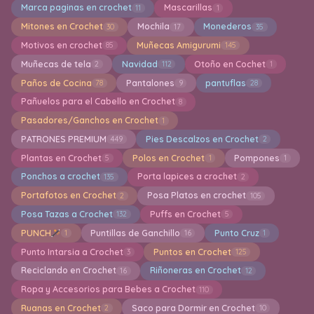
Marca paginas en crochet
Mascarillas
11
1
Mitones en Crochet
Mochila
Monederos
30
17
35
Motivos en crochet
Muñecas Amigurumi
85
145
Muñecas de tela
Navidad
Otoño en Cochet
2
112
1
Paños de Cocina
Pantalones
pantuflas
78
9
28
Pañuelos para el Cabello en Crochet
8
Pasadores/Ganchos en Crochet
1
PATRONES PREMIUM
Pies Descalzos en Crochet
449
2
Plantas en Crochet
Polos en Crochet
Pompones
5
1
1
Ponchos a crochet
Porta lapices a crochet
135
2
Portafotos en Crochet
Posa Platos en crochet
2
105
Posa Tazas a Crochet
Puffs en Crochet
132
5
PUNCH
Puntillas de Ganchillo
Punto Cruz
1
16
1
Punto Intarsia a Crochet
Puntos en Crochet
3
125
Reciclando en Crochet
Riñoneras en Crochet
16
12
Ropa y Accesorios para Bebes a Crochet
110
Ruanas en Crochet
Saco para Dormir en Crochet
2
10