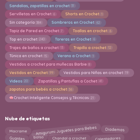
Sandalias, zapatillas en crochet
31
Servilletas en Crochet
Shorts en Crochet
6
1
Sin categoría
Sombreros en Crochet
384
62
Tapiz de Pared en Crochet
Toallas en crochet
7
6
Top en crochet
Toreras en Crochet
240
6
Trajes de baños a crochet
Trapillo a crochet
13
12
Túnica en crochet
Verano a Crochet
15
1
Vestidos a crochet para muñecas Barbie
8
Vestidos en Crochet
Vestidos para Niñas en crochet
99
19
Videos
Zapatillas y Pantuflas a Cochet
20
41
zapatos para bebés a crochet
36
Crochet Inteligente Consejos y Técnicas
21
Nube de etiquetas
Amigurumi Juguetes para Bebes
Diademas
Macrame
bolso
Calentadores
Guantes
Chandal a crochet