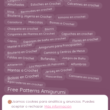
Calcetines en crochet
Almohadas
Estuches en Crochet
Bermudas en crochet
blog
Bisuteria y Joyeria en Crochet
kimono en crochet
Boinas a Crochet
Cazadora
Mascotas
Bikinis
Chaqueta en crochet
Colgantes de Plantas en Crochet
Capuchas en crochet
Esponjas de baño en crochet
Flores en crochet
Capas
Amigurumi para Principiantes
Mantel a crochet
Caminos y Centros de Mesa
Bisutería en Crochet
Faldas en Crochet
Juegos de Baño
Bufandas
Los Mejores 25 Patrones
Alfileteros
Alfombras
Jersey en Crochet
Mantas a Crochet
Camiseta en crochet
Bolsas en Crochet
Mascarillas
Agarraderas en crochet
Free Patterns Amigurumi
Usamos cookies para analítica y anuncios. Puedes
aceptar o rechazar.
Más información