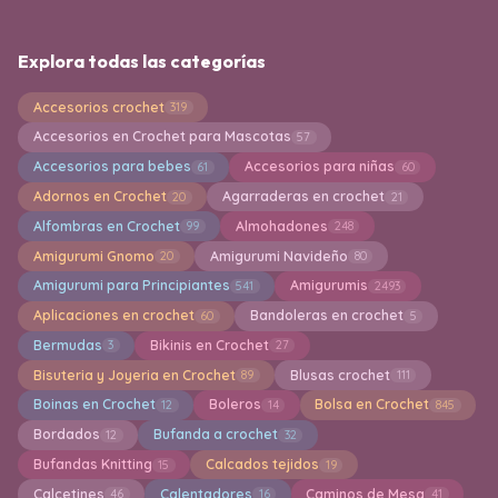
Explora todas las categorías
Accesorios crochet
319
Accesorios en Crochet para Mascotas
57
Accesorios para bebes
Accesorios para niñas
61
60
Adornos en Crochet
Agarraderas en crochet
20
21
Alfombras en Crochet
Almohadones
99
248
Amigurumi Gnomo
Amigurumi Navideño
20
80
Amigurumi para Principiantes
Amigurumis
541
2493
Aplicaciones en crochet
Bandoleras en crochet
60
5
Bermudas
Bikinis en Crochet
3
27
Bisuteria y Joyeria en Crochet
Blusas crochet
89
111
Boinas en Crochet
Boleros
Bolsa en Crochet
12
14
845
Bordados
Bufanda a crochet
12
32
Bufandas Knitting
Calcados tejidos
15
19
Calcetines
Calentadores
Caminos de Mesa
46
16
41