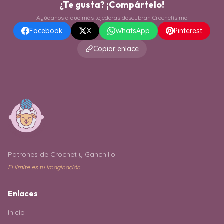
¿Te gusta? ¡Compártelo!
Ayúdanos a que más tejedoras descubran Crochetísimo
Facebook
X
WhatsApp
Pinterest
Copiar enlace
Patrones de Crochet y Ganchillo
El límite es tu imaginación
Enlaces
Inicio