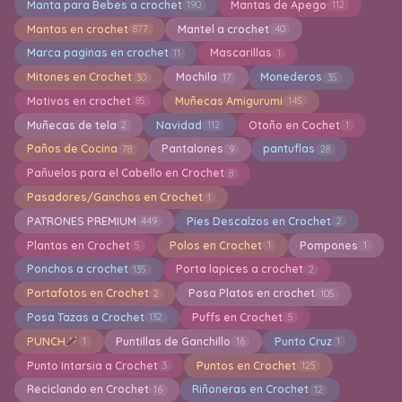
Manta para Bebes a crochet
Mantas de Apego
190
112
Mantas en crochet
Mantel a crochet
877
40
Marca paginas en crochet
Mascarillas
11
1
Mitones en Crochet
Mochila
Monederos
30
17
35
Motivos en crochet
Muñecas Amigurumi
85
145
Muñecas de tela
Navidad
Otoño en Cochet
2
112
1
Paños de Cocina
Pantalones
pantuflas
78
9
28
Pañuelos para el Cabello en Crochet
8
Pasadores/Ganchos en Crochet
1
PATRONES PREMIUM
Pies Descalzos en Crochet
449
2
Plantas en Crochet
Polos en Crochet
Pompones
5
1
1
Ponchos a crochet
Porta lapices a crochet
135
2
Portafotos en Crochet
Posa Platos en crochet
2
105
Posa Tazas a Crochet
Puffs en Crochet
132
5
PUNCH
Puntillas de Ganchillo
Punto Cruz
1
16
1
Punto Intarsia a Crochet
Puntos en Crochet
3
125
Reciclando en Crochet
Riñoneras en Crochet
16
12