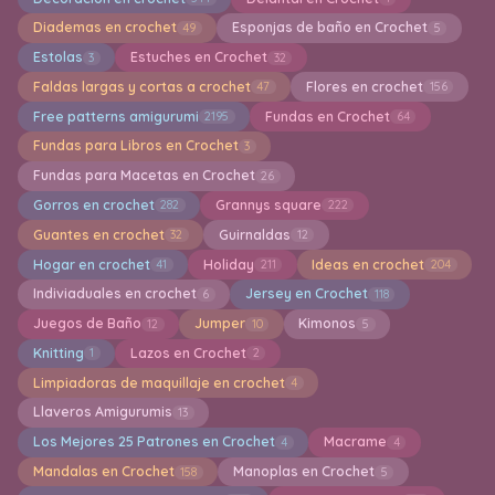
Diademas en crochet
Esponjas de baño en Crochet
49
5
Estolas
Estuches en Crochet
3
32
Faldas largas y cortas a crochet
Flores en crochet
47
156
Free patterns amigurumi
Fundas en Crochet
2195
64
Fundas para Libros en Crochet
3
Fundas para Macetas en Crochet
26
Gorros en crochet
Grannys square
282
222
Guantes en crochet
Guirnaldas
32
12
Hogar en crochet
Holiday
Ideas en crochet
41
211
204
Indiviaduales en crochet
Jersey en Crochet
6
118
Juegos de Baño
Jumper
Kimonos
12
10
5
Knitting
Lazos en Crochet
1
2
Limpiadoras de maquillaje en crochet
4
Llaveros Amigurumis
13
Los Mejores 25 Patrones en Crochet
Macrame
4
4
Mandalas en Crochet
Manoplas en Crochet
158
5