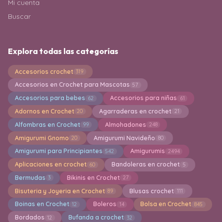
Mi cuenta
Buscar
Explora todas las categorías
Accesorios crochet
319
Accesorios en Crochet para Mascotas
57
Accesorios para bebes
Accesorios para niñas
62
61
Adornos en Crochet
Agarraderas en crochet
20
21
Alfombras en Crochet
Almohadones
99
248
Amigurumi Gnomo
Amigurumi Navideño
20
80
Amigurumi para Principiantes
Amigurumis
542
2494
Aplicaciones en crochet
Bandoleras en crochet
60
5
Bermudas
Bikinis en Crochet
3
27
Bisuteria y Joyeria en Crochet
Blusas crochet
89
111
Boinas en Crochet
Boleros
Bolsa en Crochet
12
14
845
Bordados
Bufanda a crochet
12
32