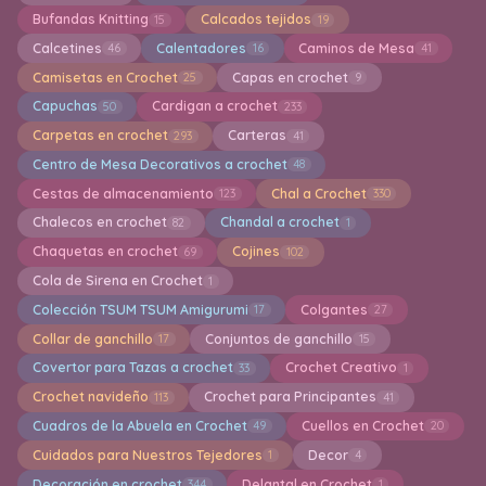
Bufandas Knitting
Calcados tejidos
15
19
Calcetines
Calentadores
Caminos de Mesa
46
16
41
Camisetas en Crochet
Capas en crochet
25
9
Capuchas
Cardigan a crochet
50
233
Carpetas en crochet
Carteras
293
41
Centro de Mesa Decorativos a crochet
48
Cestas de almacenamiento
Chal a Crochet
123
330
Chalecos en crochet
Chandal a crochet
82
1
Chaquetas en crochet
Cojines
69
102
Cola de Sirena en Crochet
1
Colección TSUM TSUM Amigurumi
Colgantes
17
27
Collar de ganchillo
Conjuntos de ganchillo
17
15
Covertor para Tazas a crochet
Crochet Creativo
33
1
Crochet navideño
Crochet para Principantes
113
41
Cuadros de la Abuela en Crochet
Cuellos en Crochet
49
20
Cuidados para Nuestros Tejedores
Decor
1
4
Decoración en crochet
Delantal en Crochet
344
1