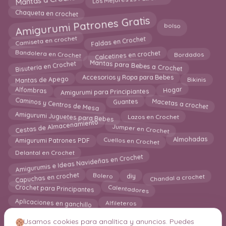
Mantas a Crochet
Chaqueta en crochet
Amigurumi Patrones Gratis
bolso
Faldas en Crochet
Camiseta en crochet
Calcetines en crochet
Bandolera en Crochet
Bordados
Bisutería en Crochet
Mantas para Bebes a Crochet
Mantas de Apego
Bikinis
Accesorios y Ropa para Bebes
Amigurumi para Principiantes
Alfombras
Hogar
Caminos y Centros de Mesa
Macetas a crochet
Guantes
Amigurumi Juguetes para Bebes
Lazos en Crochet
Jumper en Crochet
Cestas de Almacenamiento
Cuellos en Crochet
Amigurumi Patrones PDF
Almohadas
Delantal en Crochet
Amigurumis e Ideas Navideñas en Crochet
Capuchas en crochet
Chandal a crochet
diy
Bolero
Calentadores
Crochet para Principantes
Aplicaciones en ganchillo
Alfileteros
Usamos cookies para analítica y anuncios. Puedes