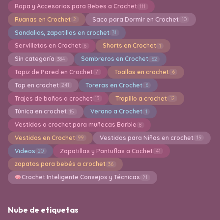
Ropa y Accesorios para Bebes a Crochet
111
Ruanas en Crochet
Saco para Dormir en Crochet
2
10
Sandalias, zapatillas en crochet
31
Servilletas en Crochet
Shorts en Crochet
6
1
Sin categoría
Sombreros en Crochet
384
62
Tapiz de Pared en Crochet
Toallas en crochet
7
6
Top en crochet
Toreras en Crochet
241
6
Trajes de baños a crochet
Trapillo a crochet
13
12
Túnica en crochet
Verano a Crochet
15
1
Vestidos a crochet para muñecas Barbie
8
Vestidos en Crochet
Vestidos para Niñas en crochet
99
19
Videos
Zapatillas y Pantuflas a Cochet
20
41
zapatos para bebés a crochet
36
Crochet Inteligente Consejos y Técnicas
21
Nube de etiquetas