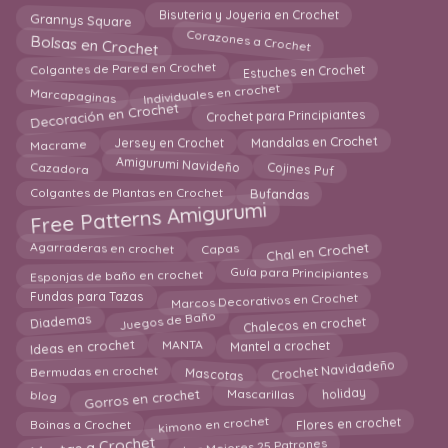
Grannys Square
Bisuteria y Joyeria en Crochet
Bolsas en Crochet
Corazones a Crochet
Estuches en Crochet
Colgantes de Pared en Crochet
Individuales en crochet
Marcapaginas
Decoración en Crochet
Crochet para Principiantes
Macrame
Mandalas en Crochet
Jersey en Crochet
Cojines Puf
Amigurumi Navideño
Cazadora
Colgantes de Plantas en Crochet
Bufandas
Free Patterns Amigurumi
Chal en Crochet
Agarraderas en crochet
Capas
Esponjas de baño en crochet
Guía para Principiantes
Marcos Decorativos en Crochet
Fundas para Tazas
Chalecos en crochet
Juegos de Baño
Diademas
Mantel a crochet
Ideas en crochet
MANTA
Mascotas
Crochet Navidadeño
Bermudas en crochet
Gorros en crochet
blog
holiday
Mascarillas
kimono en crochet
Boinas a Crochet
Flores en crochet
Los Mejores 25 Patrones