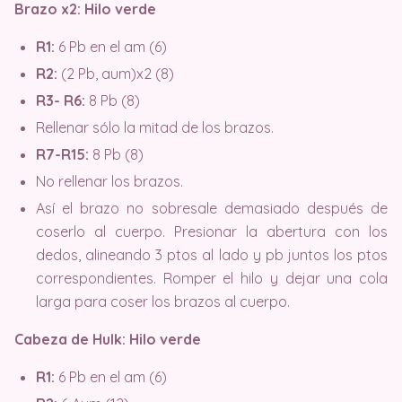
Brazo x2: Hilo verde
R1:
6 Pb en el am (6)
R2:
(2 Pb, aum)x2 (8)
R3- R6:
8 Pb (8)
Rellenar sólo la mitad de los brazos.
R7-R15:
8 Pb (8)
No rellenar los brazos.
Así el brazo no sobresale demasiado después de
coserlo al cuerpo. Presionar la abertura con los
dedos, alineando 3 ptos al lado y pb juntos los ptos
correspondientes. Romper el hilo y dejar una cola
larga para coser los brazos al cuerpo.
Cabeza de Hulk: Hilo verde
R1:
6 Pb en el am (6)