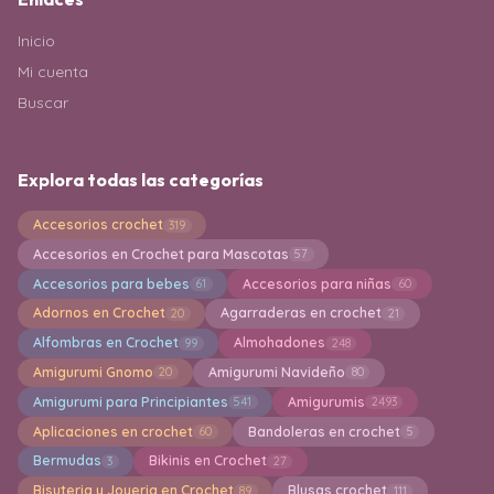
Inicio
Mi cuenta
Buscar
Explora todas las categorías
Accesorios crochet
319
Accesorios en Crochet para Mascotas
57
Accesorios para bebes
Accesorios para niñas
61
60
Adornos en Crochet
Agarraderas en crochet
20
21
Alfombras en Crochet
Almohadones
99
248
Amigurumi Gnomo
Amigurumi Navideño
20
80
Amigurumi para Principiantes
Amigurumis
541
2493
Aplicaciones en crochet
Bandoleras en crochet
60
5
Bermudas
Bikinis en Crochet
3
27
Bisuteria y Joyeria en Crochet
Blusas crochet
89
111