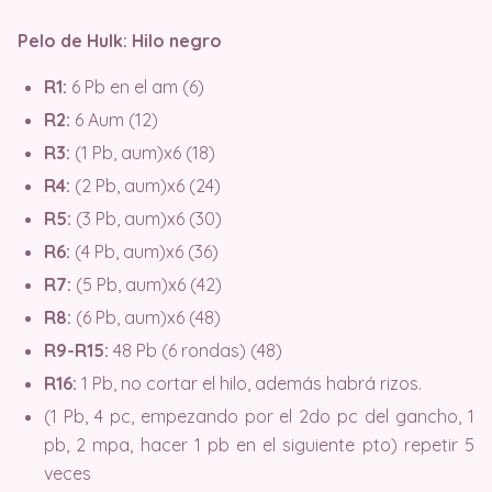
Pelo de Hulk: Hilo negro
R1:
6 Pb en el am (6)
R2:
6 Aum (12)
R3:
(1 Pb, aum)x6 (18)
R4:
(2 Pb, aum)x6 (24)
R5:
(3 Pb, aum)x6 (30)
R6:
(4 Pb, aum)x6 (36)
R7:
(5 Pb, aum)x6 (42)
R8:
(6 Pb, aum)x6 (48)
R9-R15:
48 Pb (6 rondas) (48)
R16:
1 Pb, no cortar el hilo, además habrá rizos.
(1 Pb, 4 pc, empezando por el 2do pc del gancho, 1
pb, 2 mpa, hacer 1 pb en el siguiente pto) repetir 5
veces