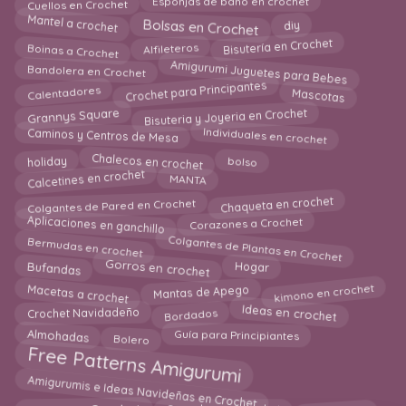
Cuellos en Crochet
Esponjas de baño en crochet
diy
Bolsas en Crochet
Mantel a crochet
Boinas a Crochet
Bisutería en Crochet
Alfileteros
Amigurumi Juguetes para Bebes
Bandolera en Crochet
Crochet para Principantes
Calentadores
Mascotas
Bisuteria y Joyeria en Crochet
Grannys Square
Individuales en crochet
Caminos y Centros de Mesa
Chalecos en crochet
bolso
holiday
Calcetines en crochet
MANTA
Chaqueta en crochet
Colgantes de Pared en Crochet
Aplicaciones en ganchillo
Corazones a Crochet
Colgantes de Plantas en Crochet
Bermudas en crochet
Gorros en crochet
Hogar
Bufandas
Macetas a crochet
Mantas de Apego
kimono en crochet
Ideas en crochet
Crochet Navidadeño
Bordados
Bolero
Almohadas
Guía para Principiantes
Free Patterns Amigurumi
Amigurumis e Ideas Navideñas en Crochet