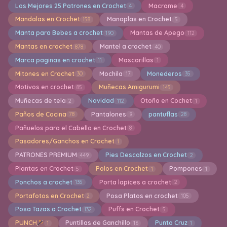
Los Mejores 25 Patrones en Crochet
Macrame
4
4
Mandalas en Crochet
Manoplas en Crochet
158
5
Manta para Bebes a crochet
Mantas de Apego
190
112
Mantas en crochet
Mantel a crochet
878
40
Marca paginas en crochet
Mascarillas
11
1
Mitones en Crochet
Mochila
Monederos
30
17
35
Motivos en crochet
Muñecas Amigurumi
85
145
Muñecas de tela
Navidad
Otoño en Cochet
2
112
1
Paños de Cocina
Pantalones
pantuflas
78
9
28
Pañuelos para el Cabello en Crochet
8
Pasadores/Ganchos en Crochet
1
PATRONES PREMIUM
Pies Descalzos en Crochet
449
2
Plantas en Crochet
Polos en Crochet
Pompones
5
1
1
Ponchos a crochet
Porta lapices a crochet
135
2
Portafotos en Crochet
Posa Platos en crochet
2
105
Posa Tazas a Crochet
Puffs en Crochet
132
5
PUNCH
Puntillas de Ganchillo
Punto Cruz
1
16
1