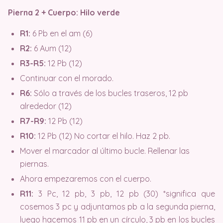
Pierna 2 + Cuerpo: Hilo verde
R1:
6 Pb en el am (6)
R2:
6 Aum (12)
R3-R5:
12 Pb (12)
Continuar con el morado.
R6:
Sólo a través de los bucles traseros, 12 pb
alrededor (12)
R7-R9:
12 Pb (12)
R10:
12 Pb (12) No cortar el hilo. Haz 2 pb.
Mover el marcador al último bucle. Rellenar las
piernas.
Ahora empezaremos con el cuerpo.
R11:
3 Pc, 12 pb, 3 pb, 12 pb (30) *significa que
cosemos 3 pc y adjuntamos pb a la segunda pierna,
luego hacemos 11 pb en un círculo, 3 pb en los bucles