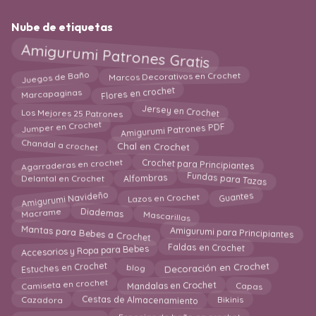
Nube de etiquetas
Amigurumi Patrones Gratis
Marcos Decorativos en Crochet
Juegos de Baño
Flores en crochet
Marcapaginas
Jersey en Crochet
Los Mejores 25 Patrones
Amigurumi Patrones PDF
Jumper en Crochet
Chandal a crochet
Chal en Crochet
Agarraderas en crochet
Crochet para Principiantes
Fundas para Tazas
Delantal en Crochet
Alfombras
Amigurumi Navideño
Guantes
Lazos en Crochet
Mascarillas
Macrame
Diademas
Mantas para Bebes a Crochet
Amigurumi para Principiantes
Accesorios y Ropa para Bebes
Faldas en Crochet
Decoración en Crochet
Estuches en Crochet
blog
Capas
Mandalas en Crochet
Camiseta en crochet
Bikinis
Cestas de Almacenamiento
Cazadora