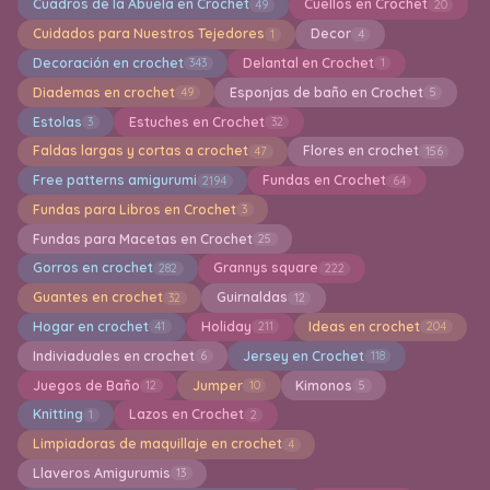
Cuadros de la Abuela en Crochet
Cuellos en Crochet
49
20
Cuidados para Nuestros Tejedores
Decor
1
4
Decoración en crochet
Delantal en Crochet
343
1
Diademas en crochet
Esponjas de baño en Crochet
49
5
Estolas
Estuches en Crochet
3
32
Faldas largas y cortas a crochet
Flores en crochet
47
156
Free patterns amigurumi
Fundas en Crochet
2194
64
Fundas para Libros en Crochet
3
Fundas para Macetas en Crochet
25
Gorros en crochet
Grannys square
282
222
Guantes en crochet
Guirnaldas
32
12
Hogar en crochet
Holiday
Ideas en crochet
41
211
204
Indiviaduales en crochet
Jersey en Crochet
6
118
Juegos de Baño
Jumper
Kimonos
12
10
5
Knitting
Lazos en Crochet
1
2
Limpiadoras de maquillaje en crochet
4
Llaveros Amigurumis
13