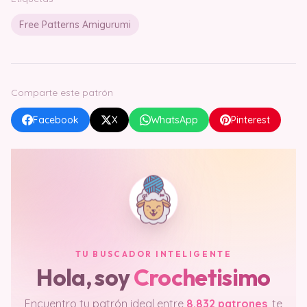
Free Patterns Amigurumi
Comparte este patrón
Facebook
X
WhatsApp
Pinterest
TU BUSCADOR INTELIGENTE
Hola, soy
Crochetisimo
Encuentro tu patrón ideal entre
8.832 patrones
, te