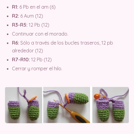
R1:
6 Pb en el am (6)
R2:
6 Aum (12)
R3-R5:
12 Pb (12)
Continuar con el morado.
R6:
Sólo a través de los bucles traseros, 12 pb
alrededor (12)
R7-R10:
12 Pb (12)
Cerrar y romper el hilo.