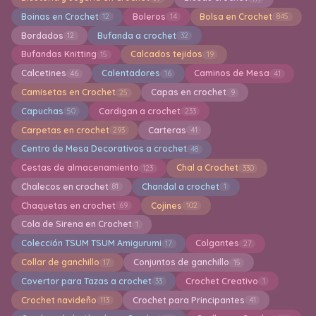
Boinas en Crochet
Boleros
Bolsa en Crochet
12
14
845
Bordados
Bufanda a crochet
12
32
Bufandas Knitting
Calcados tejidos
15
19
Calcetines
Calentadores
Caminos de Mesa
46
16
41
Camisetas en Crochet
Capas en crochet
25
9
Capuchas
Cardigan a crochet
50
233
Carpetas en crochet
Carteras
293
41
Centro de Mesa Decorativos a crochet
48
Cestas de almacenamiento
Chal a Crochet
123
330
Chalecos en crochet
Chandal a crochet
81
1
Chaquetas en crochet
Cojines
69
102
Cola de Sirena en Crochet
1
Colección TSUM TSUM Amigurumi
Colgantes
17
27
Collar de ganchillo
Conjuntos de ganchillo
17
15
Covertor para Tazas a crochet
Crochet Creativo
33
1
Crochet navideño
Crochet para Principantes
113
41