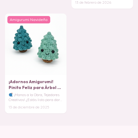
13 de febrero de 2026
especial que un r
Amigurumi Navideño
¡Adornos Amigurumi!
Pinito Feliz para Árbol de
Navidad
¡Manos a la Obra, Tejedores
Creativos! ¿Estás listo para darle
a tu decoración navideña ese
13 de diciembre de 2025
toque