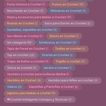
Punto Intarsia a Crochet
Puntos en Crochet
3
125
Reciclando en Crochet
Riñoneras en Crochet
16
12
Ropa y Accesorios para Bebes a Crochet
110
Ruanas en Crochet
Saco para Dormir en Crochet
2
10
Sandalias, zapatillas en crochet
31
Servilletas en Crochet
Shorts en Crochet
6
1
Sin categoría
Sombreros en Crochet
384
62
Tapiz de Pared en Crochet
Toallas en crochet
7
6
Top en crochet
Toreras en Crochet
240
6
Trajes de baños a crochet
Trapillo a crochet
13
12
Túnica en crochet
Verano a Crochet
15
1
Vestidos a crochet para muñecas Barbie
8
Vestidos en Crochet
Vestidos para Niñas en crochet
99
19
Videos
Zapatillas y Pantuflas a Cochet
20
41
zapatos para bebés a crochet
36
Crochet Inteligente Consejos y Técnicas
21