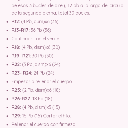
de esos 3 bucles de aire y 12 pb a lo largo del círculo
de la segunda pierna, total 30 bucles.
R12:
(4 Pb, aum)x6 (36)
R13-R17:
36 Pb (36)
Continuar con el verde.
R18:
(4 Pb, dism)x6 (30)
R19- R21:
30 Pb (30)
R22:
(3 Pb, dism)x6 (24)
R23- R24:
24 Pb (24)
Empezar a rellenar el cuerpo
R25:
(2 Pb, dism)x6 (18)
R26-R27:
18 Pb (18)
R28:
(4 Pb, dism)x3 (15)
R29:
15 Pb (15) Cortar el hilo.
Rellenar el cuerpo con firmeza.