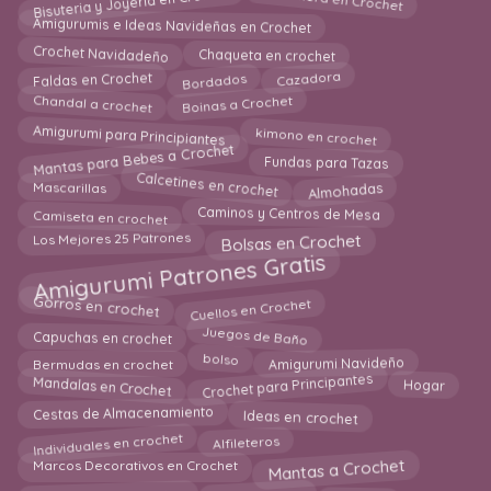
Bandolera en Crochet
Amigurumis e Ideas Navideñas en Crochet
Chaqueta en crochet
Crochet Navidadeño
Bordados
Cazadora
Faldas en Crochet
Chandal a crochet
Boinas a Crochet
kimono en crochet
Amigurumi para Principiantes
Mantas para Bebes a Crochet
Fundas para Tazas
Calcetines en crochet
Almohadas
Mascarillas
Camiseta en crochet
Caminos y Centros de Mesa
Bolsas en Crochet
Los Mejores 25 Patrones
Amigurumi Patrones Gratis
Cuellos en Crochet
Gorros en crochet
Juegos de Baño
Capuchas en crochet
Amigurumi Navideño
Bermudas en crochet
bolso
Crochet para Principantes
Mandalas en Crochet
Hogar
Cestas de Almacenamiento
Ideas en crochet
Individuales en crochet
Alfileteros
Mantas a Crochet
Marcos Decorativos en Crochet