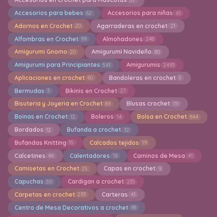
Accesorios para bebes
Accesorios para niñas
62
61
Adornos en Crochet
Agarraderas en crochet
20
21
Alfombras en Crochet
Almohadones
99
248
Amigurumi Gnomo
Amigurumi Navideño
20
80
Amigurumi para Principiantes
Amigurumis
541
2493
Aplicaciones en crochet
Bandoleras en crochet
60
5
Bermudas
Bikinis en Crochet
3
27
Bisuteria y Joyeria en Crochet
Blusas crochet
89
111
Boinas en Crochet
Boleros
Bolsa en Crochet
12
14
844
Bordados
Bufanda a crochet
12
32
Bufandas Knitting
Calcados tejidos
15
19
Calcetines
Calentadores
Caminos de Mesa
46
16
41
Camisetas en Crochet
Capas en crochet
25
9
Capuchas
Cardigan a crochet
50
233
Carpetas en crochet
Carteras
293
41
Centro de Mesa Decorativos a crochet
48