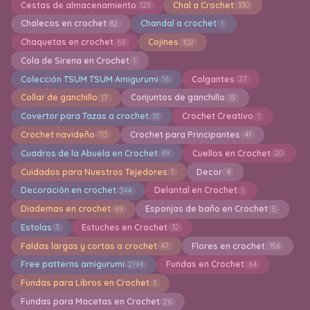
Cestas de almacenamiento
Chal a Crochet
123
330
Chalecos en crochet
Chandal a crochet
82
1
Chaquetas en crochet
Cojines
69
102
Cola de Sirena en Crochet
1
Colección TSUM TSUM Amigurumi
Colgantes
16
27
Collar de ganchillo
Conjuntos de ganchillo
17
15
Covertor para Tazas a crochet
Crochet Creativo
33
1
Crochet navideño
Crochet para Principantes
113
41
Cuadros de la Abuela en Crochet
Cuellos en Crochet
49
20
Cuidados para Nuestros Tejedores
Decor
1
4
Decoración en crochet
Delantal en Crochet
344
1
Diademas en crochet
Esponjas de baño en Crochet
49
5
Estolas
Estuches en Crochet
3
32
Faldas largas y cortas a crochet
Flores en crochet
47
156
Free patterns amigurumi
Fundas en Crochet
2194
64
Fundas para Libros en Crochet
3
Fundas para Macetas en Crochet
26