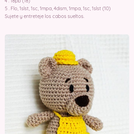
4 . 18pb (18)
5 . Flo, 1slst, 1sc, 1mpa, 4dism, 1mpa, 1sc, 1slst (10)
Sujete y entreteje los cabos sueltos.