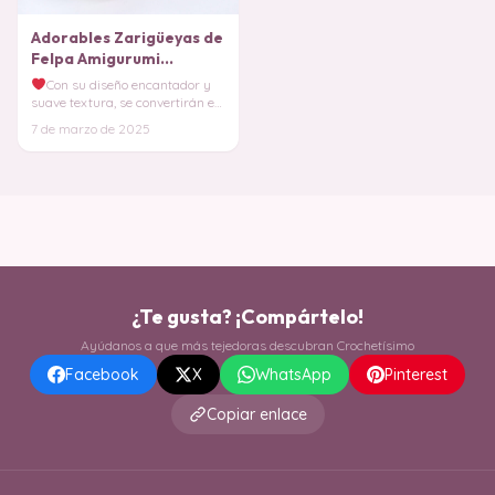
Adorables Zarigüeyas de
Felpa Amigurumi
PATRON PDF
Con su diseño encantador y
suave textura, se convertirán en
el compañero ideal para niños y
7 de marzo de 2025
adulto
¿Te gusta? ¡Compártelo!
Ayúdanos a que más tejedoras descubran Crochetísimo
Facebook
X
WhatsApp
Pinterest
Copiar enlace