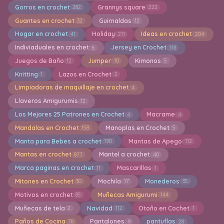
Gorros en crochet
Grannys square
282
222
Guantes en crochet
Guirnaldas
32
12
Hogar en crochet
Holiday
Ideas en crochet
41
211
204
Indiviaduales en crochet
Jersey en Crochet
6
118
Juegos de Baño
Jumper
Kimonos
12
10
5
Knitting
Lazos en Crochet
1
2
Limpiadoras de maquillaje en crochet
4
Llaveros Amigurumis
12
Los Mejores 25 Patrones en Crochet
Macrame
4
4
Mandalas en Crochet
Manoplas en Crochet
158
5
Manta para Bebes a crochet
Mantas de Apego
190
112
Mantas en crochet
Mantel a crochet
877
40
Marca paginas en crochet
Mascarillas
11
1
Mitones en Crochet
Mochila
Monederos
30
17
35
Motivos en crochet
Muñecas Amigurumi
85
144
Muñecas de tela
Navidad
Otoño en Cochet
2
112
1
Paños de Cocina
Pantalones
pantuflas
78
9
28