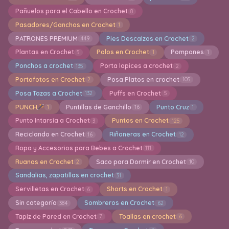
Pañuelos para el Cabello en Crochet
8
Pasadores/Ganchos en Crochet
1
PATRONES PREMIUM
Pies Descalzos en Crochet
449
2
Plantas en Crochet
Polos en Crochet
Pompones
5
1
1
Ponchos a crochet
Porta lapices a crochet
135
2
Portafotos en Crochet
Posa Platos en crochet
2
105
Posa Tazas a Crochet
Puffs en Crochet
132
5
PUNCH
Puntillas de Ganchillo
Punto Cruz
1
16
1
Punto Intarsia a Crochet
Puntos en Crochet
3
125
Reciclando en Crochet
Riñoneras en Crochet
16
12
Ropa y Accesorios para Bebes a Crochet
111
Ruanas en Crochet
Saco para Dormir en Crochet
2
10
Sandalias, zapatillas en crochet
31
Servilletas en Crochet
Shorts en Crochet
6
1
Sin categoría
Sombreros en Crochet
384
62
Tapiz de Pared en Crochet
Toallas en crochet
7
6