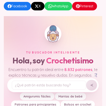
Facebook
X
WhatsApp
Pinterest
TU BUSCADOR INTELIGENTE
Hola, soy
Crochetisimo
Encuentro tu patrón ideal entre
8.832 patrones
, te
explico técnicas y resuelvo dudas. En segundos.
Tu pregunta
Amigurumis fáciles
Mantas de bebé
Patrones para principiantes
Bolsos en crochet