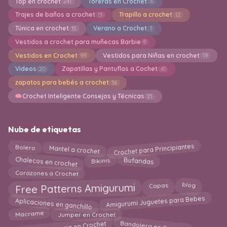
Top en crochet
Toreras en Crochet
241
6
Trajes de baños a crochet
Trapillo a crochet
13
12
Túnica en crochet
Verano a Crochet
15
1
Vestidos a crochet para muñecas Barbie
8
Vestidos en Crochet
Vestidos para Niñas en crochet
99
19
Videos
Zapatillas y Pantuflas a Cochet
20
41
zapatos para bebés a crochet
36
Crochet Inteligente Consejos y Técnicas
21
Nube de etiquetas
Crochet para Principiantes
Mantel a crochet
Bolero
Chalecos en crochet
Bufandas
Bikinis
Corazones a Crochet
Free Patterns Amigurumi
Capas
blog
Aplicaciones en ganchillo
Amigurumi Juguetes para Bebes
Jumper en Crochet
Macrame
Bisuteria y Joyeria en Crochet