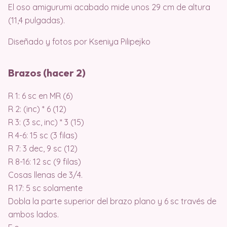
El oso amigurumi acabado mide unos 29 cm de altura
(11,4 pulgadas).
Diseñado y fotos por Kseniya Pilipejko
Brazos (hacer 2)
R 1: 6 sc en MR (6)
R 2: (inc) * 6 (12)
R 3: (3 sc, inc) * 3 (15)
R 4-6: 15 sc (3 filas)
R 7: 3 dec, 9 sc (12)
R 8-16: 12 sc (9 filas)
Cosas llenas de 3/4.
R 17: 5 sc solamente
Dobla la parte superior del brazo plano y 6 sc través de
ambos lados.