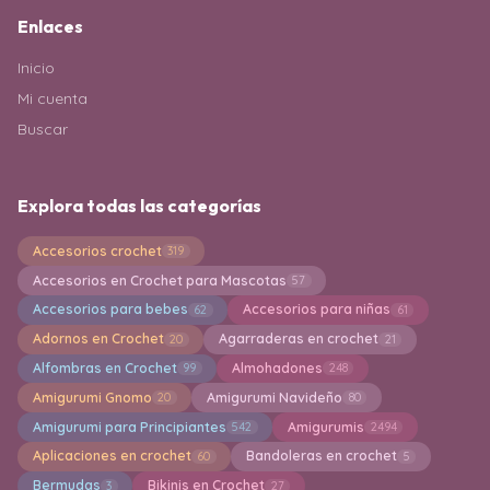
Enlaces
Inicio
Mi cuenta
Buscar
Explora todas las categorías
Accesorios crochet
319
Accesorios en Crochet para Mascotas
57
Accesorios para bebes
Accesorios para niñas
62
61
Adornos en Crochet
Agarraderas en crochet
20
21
Alfombras en Crochet
Almohadones
99
248
Amigurumi Gnomo
Amigurumi Navideño
20
80
Amigurumi para Principiantes
Amigurumis
542
2494
Aplicaciones en crochet
Bandoleras en crochet
60
5
Bermudas
Bikinis en Crochet
3
27