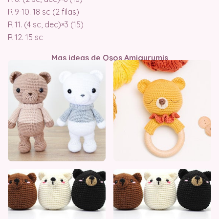
R 9-10. 18 sc (2 filas)
R 11. (4 sc, dec)×3 (15)
R 12. 15 sc
Mas ideas de Osos Amigurumis