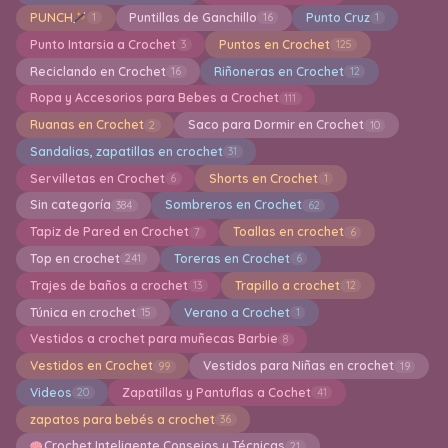
PUNCH
Puntillas de Ganchillo
Punto Cruz
1
16
1
Punto Intarsia a Crochet
Puntos en Crochet
3
125
Reciclando en Crochet
Riñoneras en Crochet
16
12
Ropa y Accesorios para Bebes a Crochet
111
Ruanas en Crochet
Saco para Dormir en Crochet
2
10
Sandalias, zapatillas en crochet
31
Servilletas en Crochet
Shorts en Crochet
6
1
Sin categoría
Sombreros en Crochet
384
62
Tapiz de Pared en Crochet
Toallas en crochet
7
6
Top en crochet
Toreras en Crochet
241
6
Trajes de baños a crochet
Trapillo a crochet
13
12
Túnica en crochet
Verano a Crochet
15
1
Vestidos a crochet para muñecas Barbie
8
Vestidos en Crochet
Vestidos para Niñas en crochet
99
19
Videos
Zapatillas y Pantuflas a Cochet
20
41
zapatos para bebés a crochet
36
Crochet Inteligente Consejos y Técnicas
21