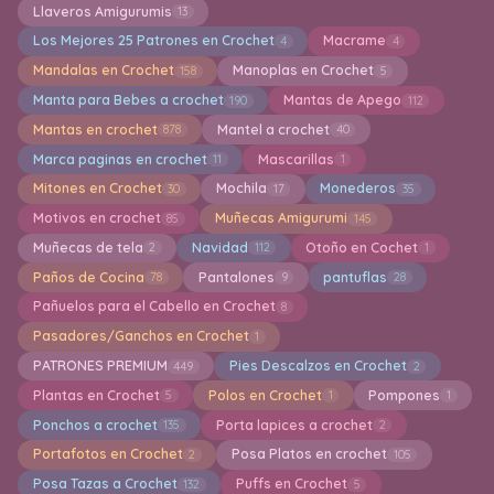
Llaveros Amigurumis
13
Los Mejores 25 Patrones en Crochet
Macrame
4
4
Mandalas en Crochet
Manoplas en Crochet
158
5
Manta para Bebes a crochet
Mantas de Apego
190
112
Mantas en crochet
Mantel a crochet
878
40
Marca paginas en crochet
Mascarillas
11
1
Mitones en Crochet
Mochila
Monederos
30
17
35
Motivos en crochet
Muñecas Amigurumi
85
145
Muñecas de tela
Navidad
Otoño en Cochet
2
112
1
Paños de Cocina
Pantalones
pantuflas
78
9
28
Pañuelos para el Cabello en Crochet
8
Pasadores/Ganchos en Crochet
1
PATRONES PREMIUM
Pies Descalzos en Crochet
449
2
Plantas en Crochet
Polos en Crochet
Pompones
5
1
1
Ponchos a crochet
Porta lapices a crochet
135
2
Portafotos en Crochet
Posa Platos en crochet
2
105
Posa Tazas a Crochet
Puffs en Crochet
132
5