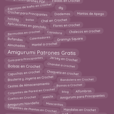
Amigurumi Patrones PDF
Faldas en Crochet
Esponjas de baño en crochet
diy
Crochet para Principantes
Diademas
Mantas de Apego
Chal en Crochet
bolso
holiday
Aplicaciones en ganchillo
Flores en crochet
Bermudas en crochet
Cazadora
Chalecos en crochet
Bufandas
Calentadores
Grannys Square
Almohadas
Mantel a crochet
Amigurumi Patrones Gratis
Guía para Principiantes
Jersey en Crochet
Chandal a crochet
Bolsas en Crochet
Capuchas en crochet
Chaqueta en crochet
Bisuteria y Joyeria en Crochet
Bandolera en Crochet
Boinas a Crochet
Cestas de Almacenamiento
Colgantes de Pared en Crochet
blog
Alfombras
Cuellos en Crochet
Amigurumi para Principiantes
MANTA
Amigurumi Navideño
Mascarillas
Colgantes de Plantas en Crochet
Mandalas en Crochet