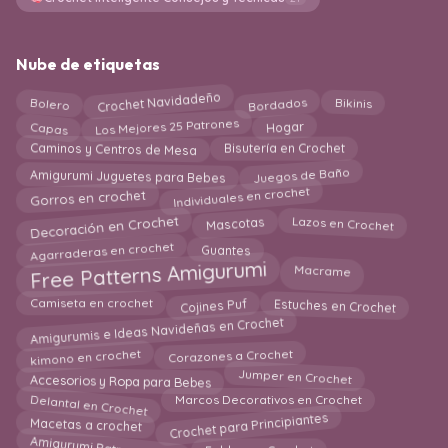
Nube de etiquetas
Crochet Navidadeño
Bordados
Bolero
Bikinis
Los Mejores 25 Patrones
Hogar
Capas
Caminos y Centros de Mesa
Bisutería en Crochet
Amigurumi Juguetes para Bebes
Juegos de Baño
Individuales en crochet
Gorros en crochet
Decoración en Crochet
Lazos en Crochet
Mascotas
Agarraderas en crochet
Guantes
Free Patterns Amigurumi
Macrame
Cojines Puf
Estuches en Crochet
Camiseta en crochet
Amigurumis e Ideas Navideñas en Crochet
kimono en crochet
Corazones a Crochet
Accesorios y Ropa para Bebes
Jumper en Crochet
Delantal en Crochet
Marcos Decorativos en Crochet
Crochet para Principiantes
Macetas a crochet