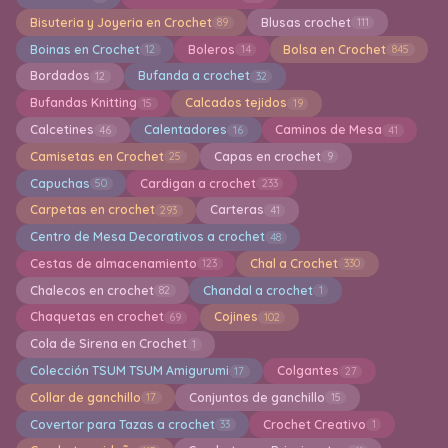
Bisuteria y Joyeria en Crochet
Blusas crochet
89
111
Boinas en Crochet
Boleros
Bolsa en Crochet
12
14
845
Bordados
Bufanda a crochet
12
32
Bufandas Knitting
Calcados tejidos
15
19
Calcetines
Calentadores
Caminos de Mesa
46
16
41
Camisetas en Crochet
Capas en crochet
25
9
Capuchas
Cardigan a crochet
50
233
Carpetas en crochet
Carteras
293
41
Centro de Mesa Decorativos a crochet
48
Cestas de almacenamiento
Chal a Crochet
123
330
Chalecos en crochet
Chandal a crochet
82
1
Chaquetas en crochet
Cojines
69
102
Cola de Sirena en Crochet
1
Colección TSUM TSUM Amigurumi
Colgantes
17
27
Collar de ganchillo
Conjuntos de ganchillo
17
15
Covertor para Tazas a crochet
Crochet Creativo
33
1