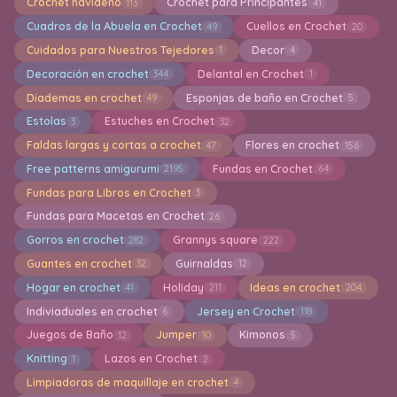
Crochet navideño
Crochet para Principantes
113
41
Cuadros de la Abuela en Crochet
Cuellos en Crochet
49
20
Cuidados para Nuestros Tejedores
Decor
1
4
Decoración en crochet
Delantal en Crochet
344
1
Diademas en crochet
Esponjas de baño en Crochet
49
5
Estolas
Estuches en Crochet
3
32
Faldas largas y cortas a crochet
Flores en crochet
47
156
Free patterns amigurumi
Fundas en Crochet
2195
64
Fundas para Libros en Crochet
3
Fundas para Macetas en Crochet
26
Gorros en crochet
Grannys square
282
222
Guantes en crochet
Guirnaldas
32
12
Hogar en crochet
Holiday
Ideas en crochet
41
211
204
Indiviaduales en crochet
Jersey en Crochet
6
118
Juegos de Baño
Jumper
Kimonos
12
10
5
Knitting
Lazos en Crochet
1
2
Limpiadoras de maquillaje en crochet
4