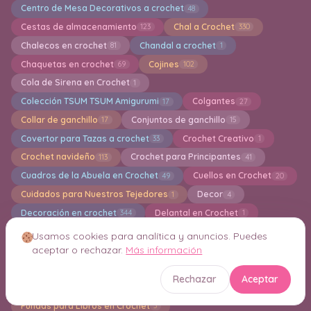
Centro de Mesa Decorativos a crochet
48
Cestas de almacenamiento
Chal a Crochet
123
330
Chalecos en crochet
Chandal a crochet
81
1
Chaquetas en crochet
Cojines
69
102
Cola de Sirena en Crochet
1
Colección TSUM TSUM Amigurumi
Colgantes
17
27
Collar de ganchillo
Conjuntos de ganchillo
17
15
Covertor para Tazas a crochet
Crochet Creativo
33
1
Crochet navideño
Crochet para Principantes
113
41
Cuadros de la Abuela en Crochet
Cuellos en Crochet
49
20
Cuidados para Nuestros Tejedores
Decor
1
4
Decoración en crochet
Delantal en Crochet
344
1
Diademas en crochet
Esponjas de baño en Crochet
49
5
Usamos cookies para analítica y anuncios. Puedes
aceptar o rechazar.
Más información
Estolas
Estuches en Crochet
3
32
Faldas largas y cortas a crochet
Flores en crochet
47
156
Rechazar
Aceptar
Free patterns amigurumi
Fundas en Crochet
2194
64
Fundas para Libros en Crochet
3