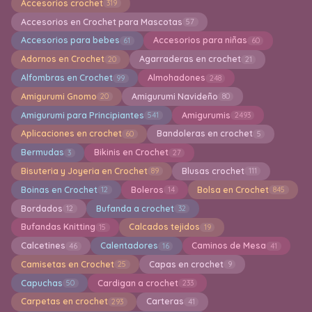
Accesorios crochet
319
Accesorios en Crochet para Mascotas
57
Accesorios para bebes
Accesorios para niñas
61
60
Adornos en Crochet
Agarraderas en crochet
20
21
Alfombras en Crochet
Almohadones
99
248
Amigurumi Gnomo
Amigurumi Navideño
20
80
Amigurumi para Principiantes
Amigurumis
541
2493
Aplicaciones en crochet
Bandoleras en crochet
60
5
Bermudas
Bikinis en Crochet
3
27
Bisuteria y Joyeria en Crochet
Blusas crochet
89
111
Boinas en Crochet
Boleros
Bolsa en Crochet
12
14
845
Bordados
Bufanda a crochet
12
32
Bufandas Knitting
Calcados tejidos
15
19
Calcetines
Calentadores
Caminos de Mesa
46
16
41
Camisetas en Crochet
Capas en crochet
25
9
Capuchas
Cardigan a crochet
50
233
Carpetas en crochet
Carteras
293
41