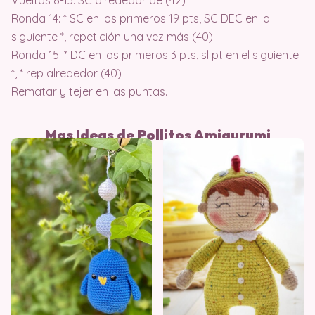
Ronda 14: * SC en los primeros 19 pts, SC DEC en la
siguiente *, repetición una vez más (40)
Ronda 15: * DC en los primeros 3 pts, sl pt en el siguiente
*, * rep alrededor (40)
Rematar y tejer en las puntas.
Mas Ideas de Pollitos Amigurumi