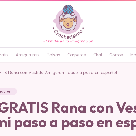
El límite es tu imaginación
atis
Amigurumis
Bolsas
Carpetas
Chal
Gorros
Ma
IS Rana con Vestido Amigurumi paso a paso en español
igurumi
RATIS Rana con Ves
i paso a paso en es