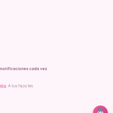
s notificaciones cada vez
uito
. A tus hijos les