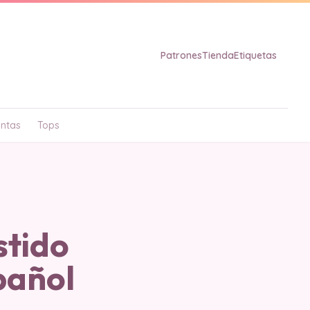
Patrones
Tienda
Etiquetas
ntas
Tops
tido
pañol