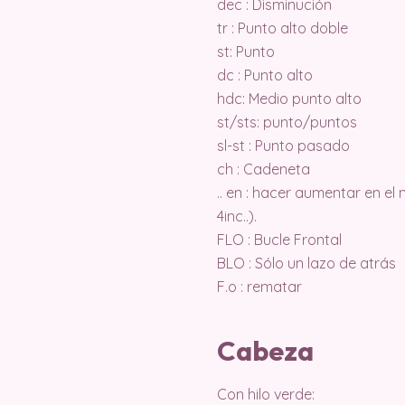
dec : Disminución
tr : Punto alto doble
st: Punto
dc : Punto alto
hdc: Medio punto alto
st/sts: punto/puntos
sl-st : Punto pasado
ch : Cadeneta
.. en : hacer aumentar en el
4inc..).
FLO : Bucle Frontal
BLO : Sólo un lazo de atrás
F.o : rematar
Cabeza
Con hilo verde: