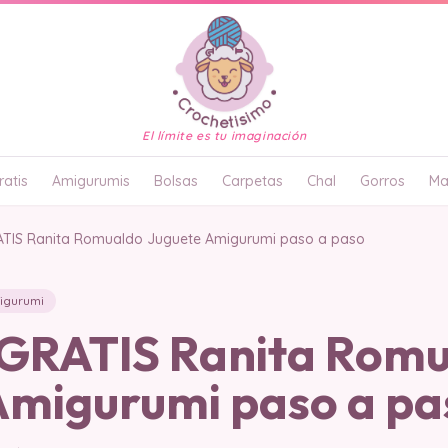
El límite es tu imaginación
atis
Amigurumis
Bolsas
Carpetas
Chal
Gorros
Ma
TIS Ranita Romualdo Juguete Amigurumi paso a paso
igurumi
GRATIS Ranita Romu
Amigurumi paso a pa