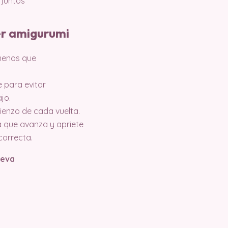
 juntos
er amigurumi
 menos que
e para evitar
jo.
ienzo de cada vuelta.
 que avanza y apriete
correcta.
oeva