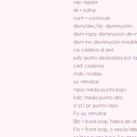
rep: repetir
sk = saltar
cont = continuar
dism/dec/dc: disminución
dism-mpa: disminucion de m
dism inv: disminución invisi
ca: cadena al aire
pdz: punto deslizados por 
cad: cadenas
rnds: rondas
ss: rematar
mpa: medio punto bajo
hdc: medio punto alto
sl st/ pr: punto razo
Fo-ss: rematar
Blo = back loop, hebra de at
Flo = front loop, o sea la h