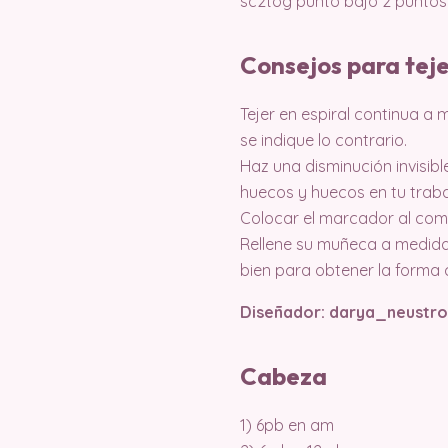
sc2tog punto bajo 2 puntos
Consejos para tej
Tejer en espiral continua a
se indique lo contrario.
Haz una disminución invisibl
huecos y huecos en tu traba
Colocar el marcador al com
Rellene su muñeca a medida
bien para obtener la forma 
Diseñador: darya_neustr
Cabeza
1) 6pb en am