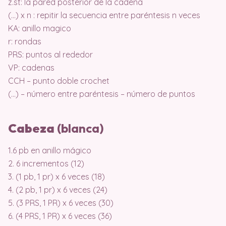
z.st: la pared posterior de la cadena
(…) x n : repitir la secuencia entre paréntesis n veces
KA: anillo magico
r: rondas
PRS: puntos al rededor
VP: cadenas
CCH – punto doble crochet
(…) – número entre paréntesis – número de puntos
Cabeza
(blanca)
1.6 pb en anillo mágico
2. 6 incrementos (12)
3. (1 pb, 1 pr) x 6 veces (18)
4. (2 pb, 1 pr) x 6 veces (24)
5. (3 PRS, 1 PR) x 6 veces (30)
6. (4 PRS, 1 PR) x 6 veces (36)