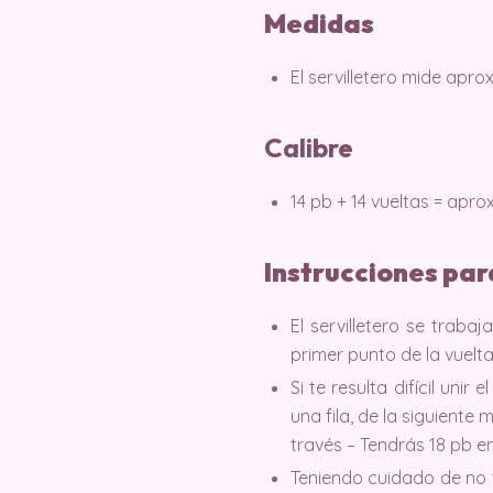
Medidas
El servilletero mide ap
Calibre
14 pb + 14 vueltas = ap
Instrucciones par
El servilletero se traba
primer punto de la vuelta
Si te resulta difícil uni
una fila, de la siguiente
través – Tendrás 18 pb en 
Teniendo cuidado de no to