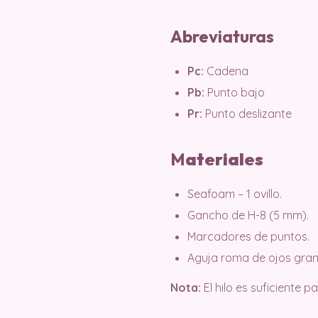
Abreviaturas
Pc:
Cadena
Pb:
Punto bajo
Pr:
Punto deslizante
M
ater
iales
Seafoam – 1 ovillo.
Gancho de H-8 (5 mm).
Marcadores de puntos.
Aguja roma de ojos gran
Nota:
El hilo es suficiente p