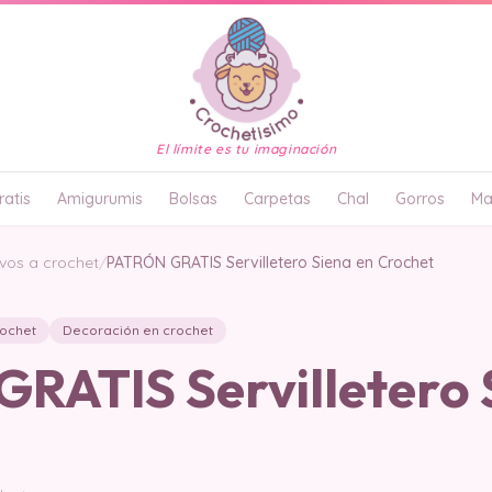
El límite es tu imaginación
atis
Amigurumis
Bolsas
Carpetas
Chal
Gorros
Ma
vos a crochet
/
PATRÓN GRATIS Servilletero Siena en Crochet
rochet
Decoración en crochet
RATIS Servilletero 