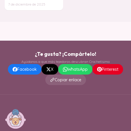
haciéndolo el proyecto ideal
7 de diciembre de 2025
para regalar o para t
¿Te gusta? ¡Compártelo!
Ayúdanos a que más tejedoras descubran Crochetísimo
Facebook
X
WhatsApp
Pinterest
Copiar enlace