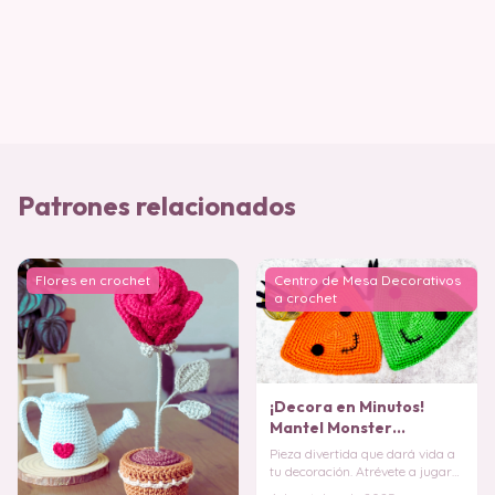
Patrones relacionados
Flores en crochet
Centro de Mesa Decorativos
a crochet
¡Decora en Minutos!
Mantel Monster
Halloween en Crochet
Pieza divertida que dará vida a
tu decoración. Atrévete a jugar
con los colores y a darle tu estilo