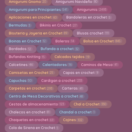
Amigurumi Gnomo
Amigurumi Navideño
20
80
Amigurumi para Principiantes
Amigurumis
541
2493
Aplicaciones en crochet
Bandoleras en crochet
60
5
Bermudas
Bikinis en Crochet
3
27
Bisuteria y Joyeria en Crochet
Blusas crochet
89
111
Boinas en Crochet
Boleros
Bolsa en Crochet
12
14
845
Bordados
Bufanda a crochet
12
32
Bufandas Knitting
Calcados tejidos
15
19
Calcetines
Calentadores
Caminos de Mesa
46
16
41
Camisetas en Crochet
Capas en crochet
25
9
Capuchas
Cardigan a crochet
50
233
Carpetas en crochet
Carteras
293
41
Centro de Mesa Decorativos a crochet
48
Cestas de almacenamiento
Chal a Crochet
123
330
Chalecos en crochet
Chandal a crochet
81
1
Chaquetas en crochet
Cojines
69
102
Cola de Sirena en Crochet
1