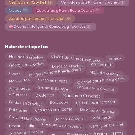
Vestidos en Crochet
Vestidos para Niñas en crochet
99
19
Videos
Zapatillas y Pantuflas a Cochet
20
41
zapatos para bebés a crochet
36
Crochet Inteligente Consejos y Técnicas
21
Nube de etiquetas
Cestas de Almacenamiento
Macetas a crochet
Bolero
Cojines Puf
Gorros en crochet
Lazos en Crochet
Amigurumi para Principiantes
Mantel a crochet
Capas
Crochet para Principiantes
Flores en crochet
Mascarillas
Corazones a Crochet
Grannys Square
Almohadas
Mantas a Crochet
Diademas
Alfileteros
Faldas en Crochet
Calcetines en crochet
Bordados
Delantal en Crochet
Chalecos en crochet
Bufandas
Crochet Navidadeño
Boinas a Crochet
Alfombras
Bandolera en Crochet
Hogar
Jersey en Crochet
diy
Free Patterns Amigurumi
Jumper en Crochet