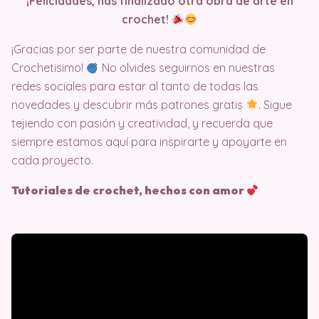
¡Felicidades, has finalizado otra obra de arte en
crochet!
¡Gracias por ser parte de nuestra comunidad de
Crochetisimo!
No olvides seguirnos en nuestras
redes sociales para estar al tanto de todas las
novedades y descubrir más patrones gratis
. Sigue
tejiendo con pasión y creatividad, y recuerda que
siempre estamos aquí para inspirarte y apoyarte en
cada proyecto.
Tutoriales de crochet, hechos con amor