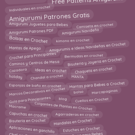
Individuales en crochet
Amigurumi Patrones Gratis
Camiseta en crochet
Amigurumi Juguetes para Bebes
Amigurumi Navideño
Amigurumi Patrones PDF
Bolsas en Crochet
kimono en crochet
Amigurumis e Ideas Navideñas en Crochet
Mantas de Apego
Crochet para Principantes
Bermudas en crochet
Bisuteria y Joyeria en Crochet
Caminos y Centros de Mesa
Chaqueta en crochet
Cazadora
Ideas en crochet
Chandal a crochet
MANTA
holiday
Mantas para Bebes a Crochet
Esponjas de baño en crochet
Marcos Decorativos en Crochet
Marcapaginas
bolso
Guía para Principiantes
Cuellos en Crochet
blog
Colgantes de Plantas en Crochet
Macrame
Capuchas en crochet
Agarraderas en crochet
Mandalas en Crochet
Bisutería en Crochet
Aplicaciones en ganchillo
Estuches en Crochet