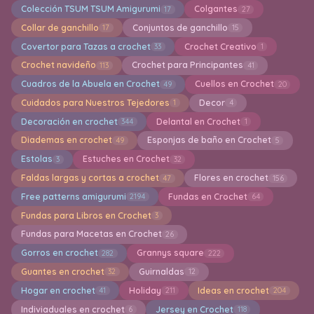
Colección TSUM TSUM Amigurumi
Colgantes
17
27
Collar de ganchillo
Conjuntos de ganchillo
17
15
Covertor para Tazas a crochet
Crochet Creativo
33
1
Crochet navideño
Crochet para Principantes
113
41
Cuadros de la Abuela en Crochet
Cuellos en Crochet
49
20
Cuidados para Nuestros Tejedores
Decor
1
4
Decoración en crochet
Delantal en Crochet
344
1
Diademas en crochet
Esponjas de baño en Crochet
49
5
Estolas
Estuches en Crochet
3
32
Faldas largas y cortas a crochet
Flores en crochet
47
156
Free patterns amigurumi
Fundas en Crochet
2194
64
Fundas para Libros en Crochet
3
Fundas para Macetas en Crochet
26
Gorros en crochet
Grannys square
282
222
Guantes en crochet
Guirnaldas
32
12
Hogar en crochet
Holiday
Ideas en crochet
41
211
204
Indiviaduales en crochet
Jersey en Crochet
6
118