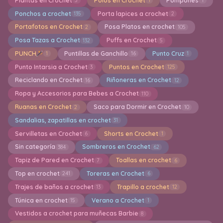
Plantas en Crochet
Polos en Crochet
Pompones
5
1
1
Ponchos a crochet
Porta lapices a crochet
135
2
Portafotos en Crochet
Posa Platos en crochet
2
105
Posa Tazas a Crochet
Puffs en Crochet
132
5
PUNCH
Puntillas de Ganchillo
Punto Cruz
1
16
1
Punto Intarsia a Crochet
Puntos en Crochet
3
125
Reciclando en Crochet
Riñoneras en Crochet
16
12
Ropa y Accesorios para Bebes a Crochet
110
Ruanas en Crochet
Saco para Dormir en Crochet
2
10
Sandalias, zapatillas en crochet
31
Servilletas en Crochet
Shorts en Crochet
6
1
Sin categoría
Sombreros en Crochet
384
62
Tapiz de Pared en Crochet
Toallas en crochet
7
6
Top en crochet
Toreras en Crochet
241
6
Trajes de baños a crochet
Trapillo a crochet
13
12
Túnica en crochet
Verano a Crochet
15
1
Vestidos a crochet para muñecas Barbie
8