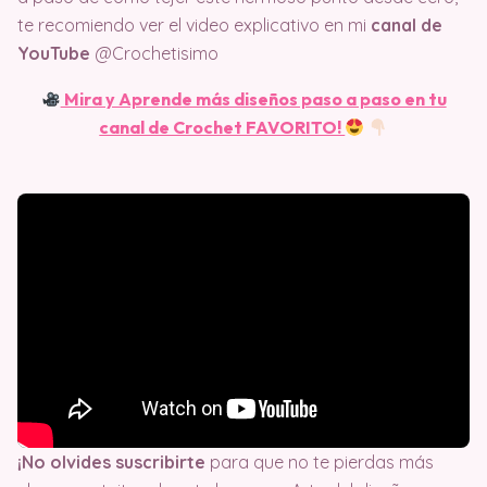
te recomiendo ver el video explicativo en mi
canal de
YouTube
@Crochetisimo
Mira y Aprende más diseños paso a paso en tu
canal de Crochet FAVORITO!
¡No olvides suscribirte
para que no te pierdas más