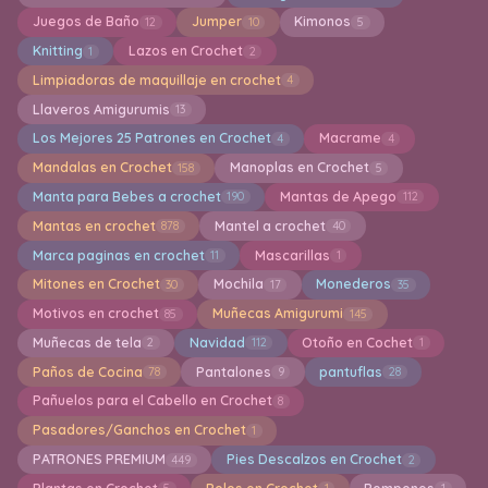
Juegos de Baño
Jumper
Kimonos
12
10
5
Knitting
Lazos en Crochet
1
2
Limpiadoras de maquillaje en crochet
4
Llaveros Amigurumis
13
Los Mejores 25 Patrones en Crochet
Macrame
4
4
Mandalas en Crochet
Manoplas en Crochet
158
5
Manta para Bebes a crochet
Mantas de Apego
190
112
Mantas en crochet
Mantel a crochet
878
40
Marca paginas en crochet
Mascarillas
11
1
Mitones en Crochet
Mochila
Monederos
30
17
35
Motivos en crochet
Muñecas Amigurumi
85
145
Muñecas de tela
Navidad
Otoño en Cochet
2
112
1
Paños de Cocina
Pantalones
pantuflas
78
9
28
Pañuelos para el Cabello en Crochet
8
Pasadores/Ganchos en Crochet
1
PATRONES PREMIUM
Pies Descalzos en Crochet
449
2