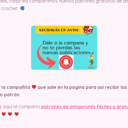
éis, cada día compartimos nuevos patrones gratuitos de am
el crochet
n la campañita
que sale en la pagina
para así recibir la
o patrón
.
i
, aquí te comparto
patrones de amigurumis fáciles y grat
z