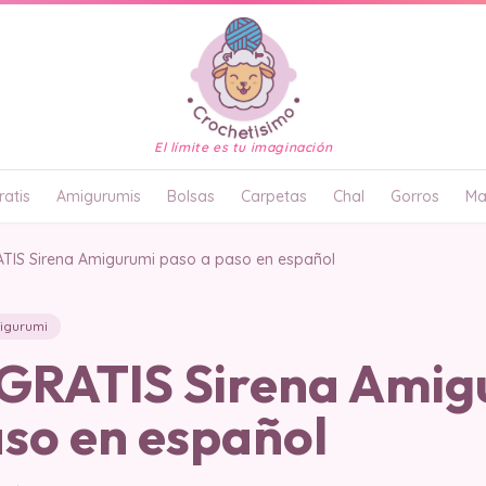
El límite es tu imaginación
atis
Amigurumis
Bolsas
Carpetas
Chal
Gorros
Ma
IS Sirena Amigurumi paso a paso en español
igurumi
RATIS Sirena Amig
aso en español