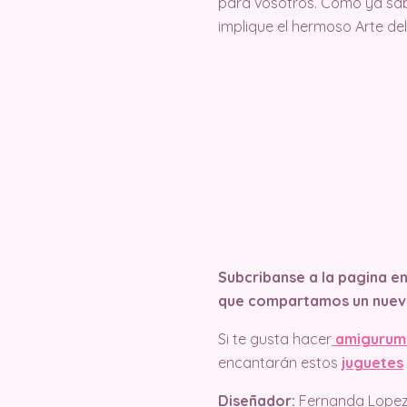
para vosotros. Como ya sab
implique el hermoso Arte d
Subcribanse a la pagina e
que compartamos un nuev
Si te gusta hacer
amigurum
encantarán estos
juguetes
Diseñador:
Fernanda Lope