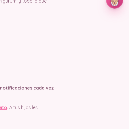
igurumi y todo lo que
s notificaciones cada vez
uito
. A tus hijos les