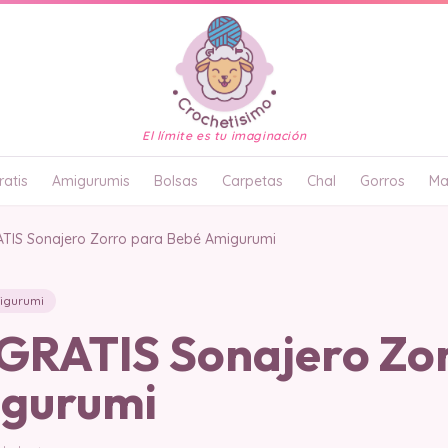
El límite es tu imaginación
atis
Amigurumis
Bolsas
Carpetas
Chal
Gorros
Ma
TIS Sonajero Zorro para Bebé Amigurumi
igurumi
RATIS Sonajero Zor
igurumi