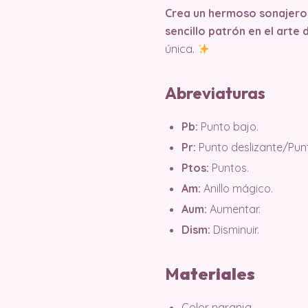
Crea un hermoso sonajero 
sencillo patrón en el arte 
única.
Abreviaturas
Pb:
Punto bajo.
Pr:
Punto deslizante/Pun
Ptos:
Puntos.
Am:
Anillo mágico.
Aum:
Aumentar.
Dism:
Disminuir.
M
ater
iales
Color naranja.