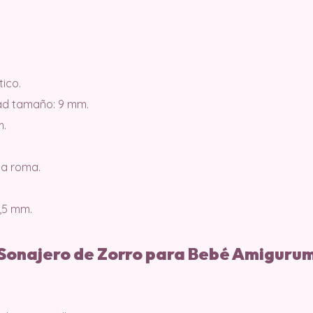
tico.
dad tamaño: 9 mm.
m.
ta roma.
,5 mm.
 Sonajero de Zorro para Bebé Amigurum