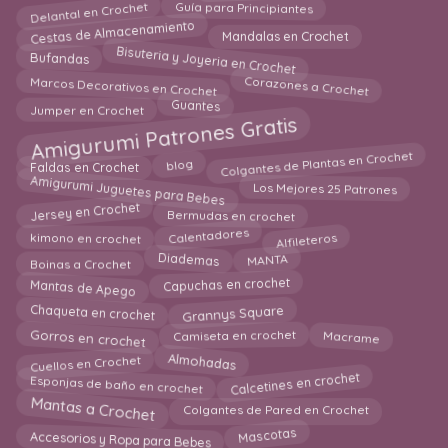
Delantal en Crochet
Guía para Principiantes
Cestas de Almacenamiento
Mandalas en Crochet
Bisuteria y Joyeria en Crochet
Bufandas
Corazones a Crochet
Marcos Decorativos en Crochet
Jumper en Crochet
Guantes
Amigurumi Patrones Gratis
Colgantes de Plantas en Crochet
Faldas en Crochet
blog
Amigurumi Juguetes para Bebes
Los Mejores 25 Patrones
Jersey en Crochet
Bermudas en crochet
Alfileteros
kimono en crochet
Calentadores
Diademas
MANTA
Boinas a Crochet
Capuchas en crochet
Mantas de Apego
Chaqueta en crochet
Grannys Square
Macrame
Gorros en crochet
Camiseta en crochet
Cuellos en Crochet
Almohadas
Calcetines en crochet
Esponjas de baño en crochet
Mantas a Crochet
Colgantes de Pared en Crochet
Accesorios y Ropa para Bebes
Mascotas