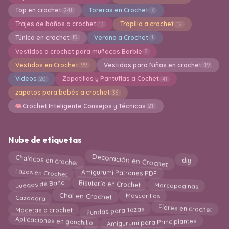
Top en crochet
Toreras en Crochet
241
6
Trajes de baños a crochet
Trapillo a crochet
13
12
Túnica en crochet
Verano a Crochet
15
1
Vestidos a crochet para muñecas Barbie
8
Vestidos en Crochet
Vestidos para Niñas en crochet
99
19
Videos
Zapatillas y Pantuflas a Cochet
20
41
zapatos para bebés a crochet
36
Crochet Inteligente Consejos y Técnicas
21
Nube de etiquetas
Decoración en Crochet
Chalecos en crochet
diy
Lazos en Crochet
Amigurumi Patrones PDF
Juegos de Baño
Marcapaginas
Bisutería en Crochet
Cazadora
Mascarillas
Chal en Crochet
Fundas para Tazas
Flores en crochet
Macetas a crochet
Aplicaciones en ganchillo
Amigurumi para Principiantes