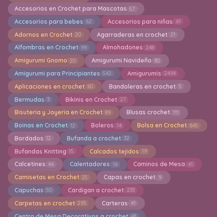
Accesorios en Crochet para Mascotas
57
Accesorios para bebes
Accesorios para niñas
62
61
Adornos en Crochet
Agarraderas en crochet
20
21
Alfombras en Crochet
Almohadones
99
248
Amigurumi Gnomo
Amigurumi Navideño
20
80
Amigurumi para Principiantes
Amigurumis
542
2494
Aplicaciones en crochet
Bandoleras en crochet
60
5
Bermudas
Bikinis en Crochet
3
27
Bisuteria y Joyeria en Crochet
Blusas crochet
89
111
Boinas en Crochet
Boleros
Bolsa en Crochet
12
14
845
Bordados
Bufanda a crochet
12
32
Bufandas Knitting
Calcados tejidos
15
19
Calcetines
Calentadores
Caminos de Mesa
46
16
41
Camisetas en Crochet
Capas en crochet
25
9
Capuchas
Cardigan a crochet
50
233
Carpetas en crochet
Carteras
293
41
Centro de Mesa Decorativos a crochet
48