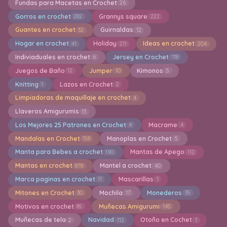
Fundas para Macetas en Crochet
26
Gorros en crochet
Grannys square
282
222
Guantes en crochet
Guirnaldas
32
12
Hogar en crochet
Holiday
Ideas en crochet
41
211
204
Indiviaduales en crochet
Jersey en Crochet
6
118
Juegos de Baño
Jumper
Kimonos
12
10
5
Knitting
Lazos en Crochet
1
2
Limpiadoras de maquillaje en crochet
4
Llaveros Amigurumis
13
Los Mejores 25 Patrones en Crochet
Macrame
4
4
Mandalas en Crochet
Manoplas en Crochet
158
5
Manta para Bebes a crochet
Mantas de Apego
190
112
Mantas en crochet
Mantel a crochet
878
40
Marca paginas en crochet
Mascarillas
11
1
Mitones en Crochet
Mochila
Monederos
30
17
35
Motivos en crochet
Muñecas Amigurumi
85
145
Muñecas de tela
Navidad
Otoño en Cochet
2
112
1