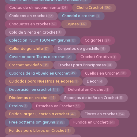
Cestas de almacenamiento
Chal a Crochet
123
330
Chalecos en crochet
Chandal a crochet
82
1
Chaquetas en crochet
Cojines
69
102
Cola de Sirena en Crochet
1
Colección TSUM TSUM Amigurumi
Colgantes
17
27
Collar de ganchillo
Conjuntos de ganchillo
17
15
Covertor para Tazas a crochet
Crochet Creativo
33
1
Crochet navideño
Crochet para Principantes
113
41
Cuadros de la Abuela en Crochet
Cuellos en Crochet
49
20
Cuidados para Nuestros Tejedores
Decor
1
4
Decoración en crochet
Delantal en Crochet
344
1
Diademas en crochet
Esponjas de baño en Crochet
49
5
Estolas
Estuches en Crochet
3
32
Faldas largas y cortas a crochet
Flores en crochet
47
156
Free patterns amigurumi
Fundas en Crochet
2195
64
Fundas para Libros en Crochet
3