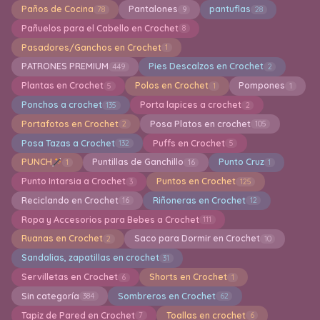
Paños de Cocina
Pantalones
pantuflas
78
9
28
Pañuelos para el Cabello en Crochet
8
Pasadores/Ganchos en Crochet
1
PATRONES PREMIUM
Pies Descalzos en Crochet
449
2
Plantas en Crochet
Polos en Crochet
Pompones
5
1
1
Ponchos a crochet
Porta lapices a crochet
135
2
Portafotos en Crochet
Posa Platos en crochet
2
105
Posa Tazas a Crochet
Puffs en Crochet
132
5
PUNCH
Puntillas de Ganchillo
Punto Cruz
1
16
1
Punto Intarsia a Crochet
Puntos en Crochet
3
125
Reciclando en Crochet
Riñoneras en Crochet
16
12
Ropa y Accesorios para Bebes a Crochet
111
Ruanas en Crochet
Saco para Dormir en Crochet
2
10
Sandalias, zapatillas en crochet
31
Servilletas en Crochet
Shorts en Crochet
6
1
Sin categoría
Sombreros en Crochet
384
62
Tapiz de Pared en Crochet
Toallas en crochet
7
6