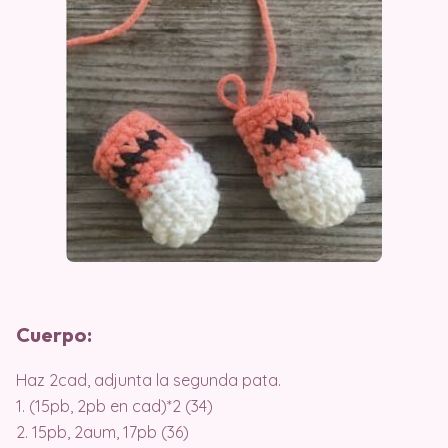
Cuerpo:
Haz 2cad, adjunta la segunda pata.
1. (15pb, 2pb en cad)*2 (34)
2. 15pb, 2aum, 17pb (36)