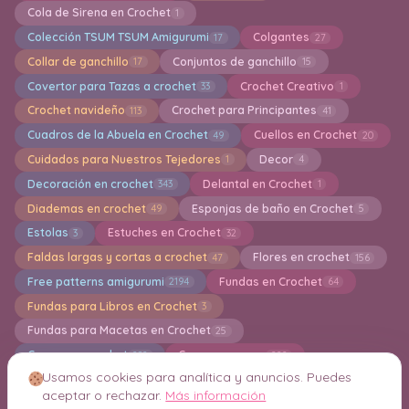
Cola de Sirena en Crochet
1
Colección TSUM TSUM Amigurumi
Colgantes
17
27
Collar de ganchillo
Conjuntos de ganchillo
17
15
Covertor para Tazas a crochet
Crochet Creativo
33
1
Crochet navideño
Crochet para Principantes
113
41
Cuadros de la Abuela en Crochet
Cuellos en Crochet
49
20
Cuidados para Nuestros Tejedores
Decor
1
4
Decoración en crochet
Delantal en Crochet
343
1
Diademas en crochet
Esponjas de baño en Crochet
49
5
Estolas
Estuches en Crochet
3
32
Faldas largas y cortas a crochet
Flores en crochet
47
156
Free patterns amigurumi
Fundas en Crochet
2194
64
Fundas para Libros en Crochet
3
Fundas para Macetas en Crochet
25
Gorros en crochet
Grannys square
282
222
Usamos cookies para analítica y anuncios. Puedes
Guantes en crochet
Guirnaldas
32
12
aceptar o rechazar.
Más información
Hogar en crochet
Holiday
Ideas en crochet
41
211
204