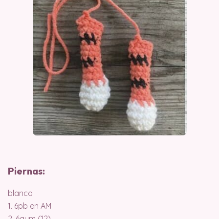
Piernas:
blanco
1. 6pb en AM
2. 6aum (12)