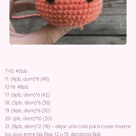
7-10. 40pb
11. (4pb, aum)*8 (48)
12-16. 48pb
17. (6pb, dism)*6 (42)
18. (5pb, dism)*6 (36)
19. (4pb, dism)*6 (30)
20. (pb, dism)*10 (20)
21. (8pb, dism)*2 (18) – dejar una cola para coser. Inserte
los ojos entre las filas 12 y 13, distancia 8pb