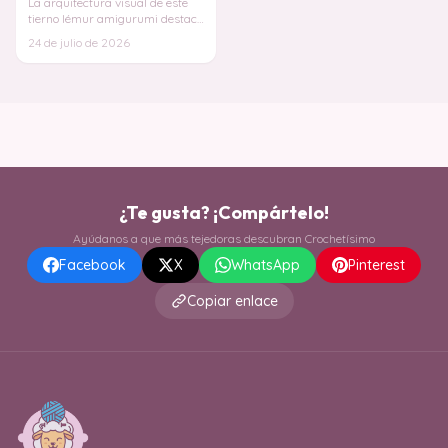
La arquitectura visual de este
tierno lémur amigurumi destaca
por el inteligente contraste de
24 de julio de 2026
tonali
¿Te gusta? ¡Compártelo!
Ayúdanos a que más tejedoras descubran Crochetísimo
Facebook
X
WhatsApp
Pinterest
Copiar enlace