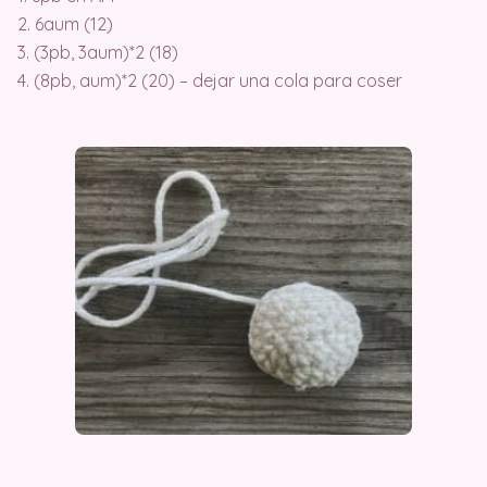
2. 6aum (12)
3. (3pb, 3aum)*2 (18)
4. (8pb, aum)*2 (20) – dejar una cola para coser