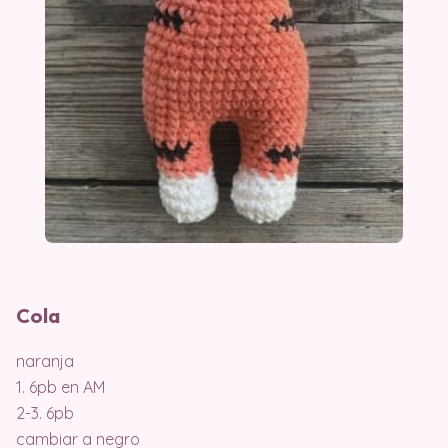
Cola
naranja
1. 6pb en AM
2-3. 6pb
cambiar a negro