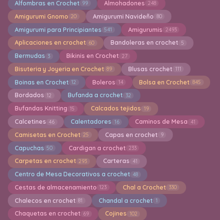
Alfombras en Crochet
Almohadones
99
248
Amigurumi Gnomo
Amigurumi Navideño
20
80
Amigurumi para Principiantes
Amigurumis
541
2493
Aplicaciones en crochet
Bandoleras en crochet
60
5
Bermudas
Bikinis en Crochet
3
27
Bisuteria y Joyeria en Crochet
Blusas crochet
89
111
Boinas en Crochet
Boleros
Bolsa en Crochet
12
14
845
Bordados
Bufanda a crochet
12
32
Bufandas Knitting
Calcados tejidos
15
19
Calcetines
Calentadores
Caminos de Mesa
46
16
41
Camisetas en Crochet
Capas en crochet
25
9
Capuchas
Cardigan a crochet
50
233
Carpetas en crochet
Carteras
293
41
Centro de Mesa Decorativos a crochet
48
Cestas de almacenamiento
Chal a Crochet
123
330
Chalecos en crochet
Chandal a crochet
81
1
Chaquetas en crochet
Cojines
69
102