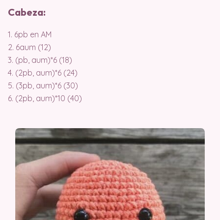
Cabeza:
1. 6pb en AM
2. 6aum (12)
3. (pb, aum)*6 (18)
4. (2pb, aum)*6 (24)
5. (3pb, aum)*6 (30)
6. (2pb, aum)*10 (40)