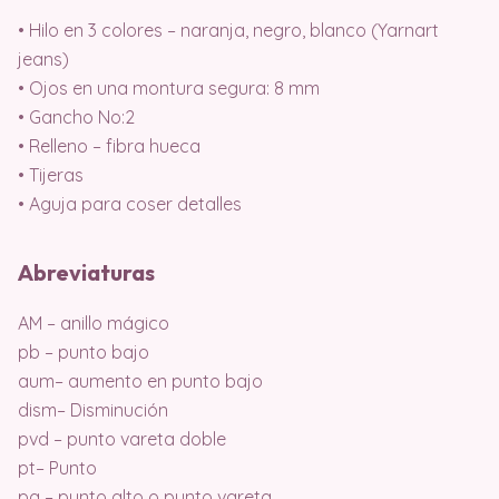
• Hilo en 3 colores – naranja, negro, blanco (Yarnart
jeans)
• Ojos en una montura segura: 8 mm
• Gancho No:2
• Relleno – fibra hueca
• Tijeras
• Aguja para coser detalles
Abreviaturas
AM – anillo mágico
pb – punto bajo
aum– aumento en punto bajo
dism– Disminución
pvd – punto vareta doble
pt– Punto
pa – punto alto o punto vareta