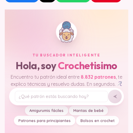
TU BUSCADOR INTELIGENTE
Hola, soy
Crochetisimo
Encuentro tu patrón ideal entre
8.832 patrones
, te
explico técnicas y resuelvo dudas. En segundos.
Tu pregunta
Amigurumis fáciles
Mantas de bebé
Patrones para principiantes
Bolsos en crochet