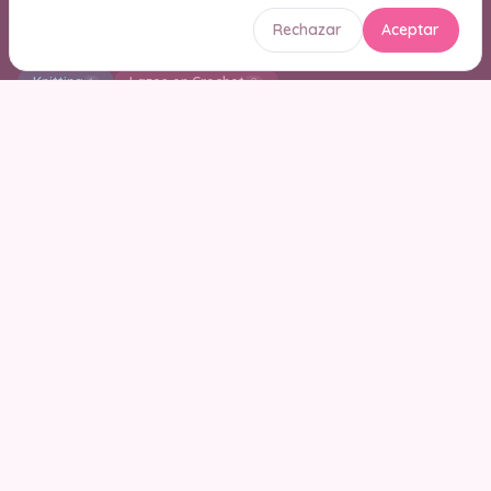
Indiviaduales en crochet
Jersey en Crochet
6
118
Rechazar
Aceptar
Juegos de Baño
Jumper
Kimonos
12
10
5
Knitting
Lazos en Crochet
1
2
Limpiadoras de maquillaje en crochet
4
Llaveros Amigurumis
13
Los Mejores 25 Patrones en Crochet
Macrame
4
4
Mandalas en Crochet
Manoplas en Crochet
158
5
Manta para Bebes a crochet
Mantas de Apego
190
112
Mantas en crochet
Mantel a crochet
878
40
Marca paginas en crochet
Mascarillas
11
1
Mitones en Crochet
Mochila
Monederos
30
17
35
Motivos en crochet
Muñecas Amigurumi
85
145
Muñecas de tela
Navidad
Otoño en Cochet
2
112
1
Paños de Cocina
Pantalones
pantuflas
78
9
28
Pañuelos para el Cabello en Crochet
8
Pasadores/Ganchos en Crochet
1